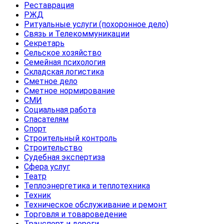
Реставрация
РЖД
Ритуальные услуги (похоронное дело)
Связь и Телекоммуникации
Секретарь
Сельское хозяйство
Семейная психология
Складская логистика
Сметное дело
Сметное нормирование
СМИ
Социальная работа
Спасателям
Спорт
Строительный контроль
Строительство
Судебная экспертиза
Сфера услуг
Театр
Теплоэнергетика и теплотехника
Техник
Техническое обслуживание и ремонт
Торговля и товароведение
Транспорт и дороги