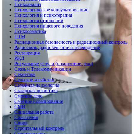
Психоанализ
Психологическое консультирование
Психология и психотерапия
Психология отношений
Психология пищевого поведения
Психосоматика
ПТМ
Радиационная безопасность и радиационный контроль
Радиосвязь, радиовещание и телевидение
Реставрация
РЖД
Ритуальные услуги (похоронное дело)
Связь и Телекоммуникации
Секретарь
Сельское хозяйство
Семейная психология
Складская логистика
Сметное дело
Сметное нормирование
СМИ
Социальная работа
Спасателям
Спорт
Строительный контроль
Строительство