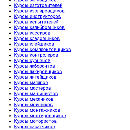
Курсы изготовителей
Курсы изолировщиков
Курсы инструкторов
Курсы испытателей
Курсы калибровщиков
Курсы кассиров
Курсы кладовщиков
Курсы клейщиков
Курсы комплектовщиков
Курсы контролеров
Курсы кузнецов
Курсы лаборантов
Курсы лакировщиков
Курсы литейщиков
Курсы маляров
Курсы мастеров
Курсы машинистов
Курсы механиков
Курсы мойщиков
Курсы монтажников
Курсы монтировщиков
Курсы мотористов
Курсы накатчиков