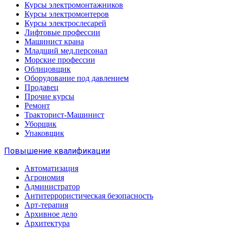
Курсы электромонтажников
Курсы электромонтеров
Курсы электрослесарей
Лифтовые профессии
Машинист крана
Младщий мед.персонал
Морские профессии
Облицовщик
Оборудование под давлением
Продавец
Прочие курсы
Ремонт
Тракторист-Машинист
Уборщик
Упаковщик
Повышение квалификации
Автоматизация
Агрономия
Администратор
Антитеррористическая безопасность
Арт-терапия
Архивное дело
Архитектура