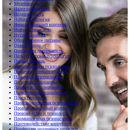
Музейное дело
Налогообложение
Недвижимость
Нейропсихология
Неразрушающий контроль
Нефтегазовое дело
Нутрициология
Общественное питание
Охрана труда
Оценочная деятельность
Педагогическая психология
Первая помощь
Перинатальная психология
Пищевая промышленность
Пожарная безопасность
Полезные ископаемые
Правовое регулирование
Практическая психология
Проектирование
Производственная безопасность
Производственный контроль
Производство и технологии
Промышленная безопасность
Противодействие коррупции
Профессии различных отраслей