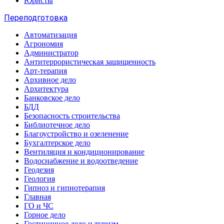
Юристы
Переподготовка
Автоматизация
Агрономия
Администратор
Антитеррористическая защищенность
Арт-терапия
Архивное дело
Архитектура
Банковское дело
БДД
Безопасность строительства
Библиотечное дело
Благоустройство и озеленение
Бухгалтерское дело
Вентиляция и кондиционирование
Водоснабжение и водоотведение
Геодезия
Геология
Гипноз и гипнотерапия
Главная
ГО и ЧС
Горное дело
Гостиничное дело и туризм