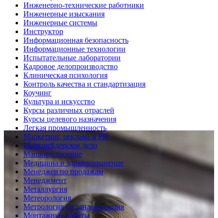
Инженерно-технические работники
Инженерные изыскания
Инженерные системы
Инструктор
Информационная безопасность
Информационные технологии
Испытательные лаборатории
Кадровое делопроизводство
Клиническая психология
Контроль качества и стандартизация
Коучинг
Культура и искусство
Курсы различных отраслей
Курсы целевого назначения
Легкая промышленность
Маркетинг, реклама и PR
Маркшейдерское дело
Машиностроение
Медицина и здравоохранение
Менеджер по продажам
Менеджмент
Металлургия
Метеорология
Метрология и стандартизация
Монтажные работы