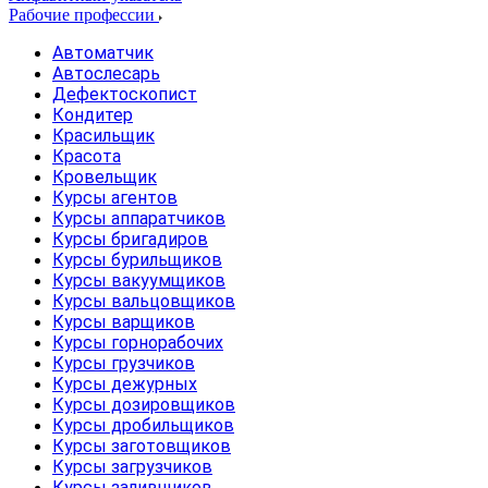
Рабочие профессии
Автоматчик
Автослесарь
Дефектоскопист
Кондитер
Красильщик
Красота
Кровельщик
Курсы агентов
Курсы аппаратчиков
Курсы бригадиров
Курсы бурильщиков
Курсы вакуумщиков
Курсы вальцовщиков
Курсы варщиков
Курсы горнорабочих
Курсы грузчиков
Курсы дежурных
Курсы дозировщиков
Курсы дробильщиков
Курсы заготовщиков
Курсы загрузчиков
Курсы заливщиков