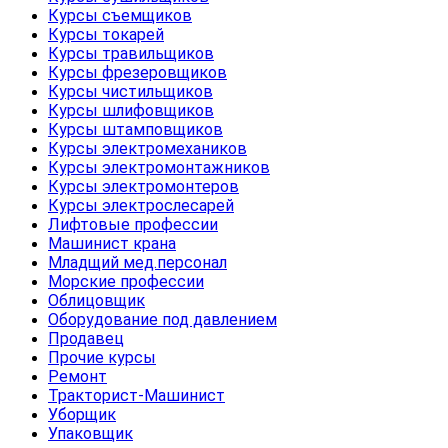
Курсы съемщиков
Курсы токарей
Курсы травильщиков
Курсы фрезеровщиков
Курсы чистильщиков
Курсы шлифовщиков
Курсы штамповщиков
Курсы электромехаников
Курсы электромонтажников
Курсы электромонтеров
Курсы электрослесарей
Лифтовые профессии
Машинист крана
Младщий мед.персонал
Морские профессии
Облицовщик
Оборудование под давлением
Продавец
Прочие курсы
Ремонт
Тракторист-Машинист
Уборщик
Упаковщик