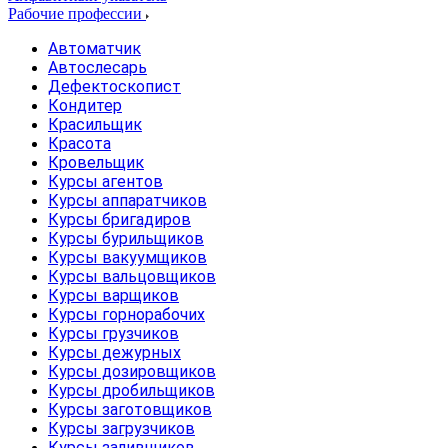
Рабочие профессии
Автоматчик
Автослесарь
Дефектоскопист
Кондитер
Красильщик
Красота
Кровельщик
Курсы агентов
Курсы аппаратчиков
Курсы бригадиров
Курсы бурильщиков
Курсы вакуумщиков
Курсы вальцовщиков
Курсы варщиков
Курсы горнорабочих
Курсы грузчиков
Курсы дежурных
Курсы дозировщиков
Курсы дробильщиков
Курсы заготовщиков
Курсы загрузчиков
Курсы заливщиков