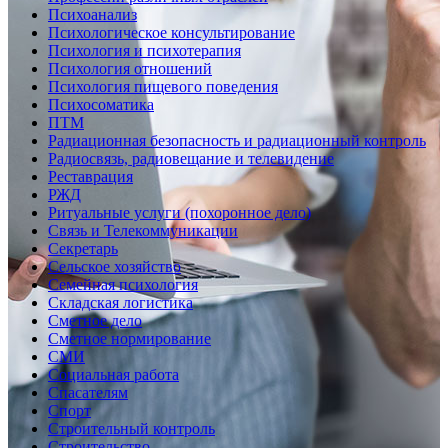
Психоанализ
Психологическое консультирование
Психология и психотерапия
Психология отношений
Психология пищевого поведения
Психосоматика
ПТМ
Радиационная безопасность и радиационный контроль
Радиосвязь, радиовещание и телевидение
Реставрация
РЖД
Ритуальные услуги (похоронное дело)
Связь и Телекоммуникации
Секретарь
Сельское хозяйство
Семейная психология
Складская логистика
Сметное дело
Сметное нормирование
СМИ
Социальная работа
Спасателям
Спорт
Строительный контроль
Строительство