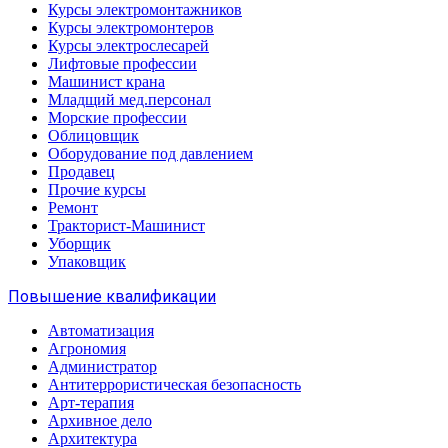
Курсы электромонтажников
Курсы электромонтеров
Курсы электрослесарей
Лифтовые профессии
Машинист крана
Младщий мед.персонал
Морские профессии
Облицовщик
Оборудование под давлением
Продавец
Прочие курсы
Ремонт
Тракторист-Машинист
Уборщик
Упаковщик
Повышение квалификации
Автоматизация
Агрономия
Администратор
Антитеррористическая безопасность
Арт-терапия
Архивное дело
Архитектура