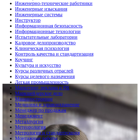
Инженерно-технические работники
Инженерные изыскания
Инженерные системы
Инструктор
Информационная безопасность
Информационные технологии
Испытательные лаборатории
Кадровое делопроизводство
Клиническая психология
Контроль качества и стандартизация
Коучинг
Культура и искусство
Курсы различных отраслей
Курсы целевого назначения
Легкая промышленность
Маркетинг, реклама и PR
Маркшейдерское дело
Машиностроение
Медицина и здравоохранение
Менеджер по продажам
Менеджмент
Металлургия
Метеорология
Метрология и стандартизация
Монтажные работы