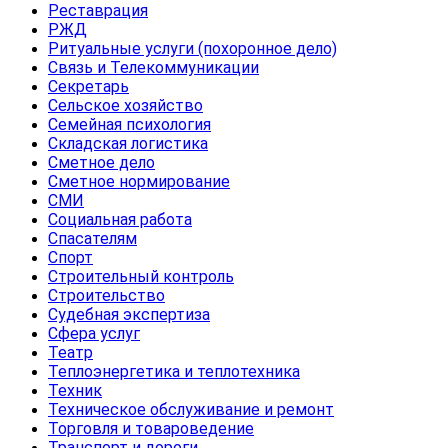
Реставрация
РЖД
Ритуальные услуги (похоронное дело)
Связь и Телекоммуникации
Секретарь
Сельское хозяйство
Семейная психология
Складская логистика
Сметное дело
Сметное нормирование
СМИ
Социальная работа
Спасателям
Спорт
Строительный контроль
Строительство
Судебная экспертиза
Сфера услуг
Театр
Теплоэнергетика и теплотехника
Техник
Техническое обслуживание и ремонт
Торговля и товароведение
Транспорт и дороги