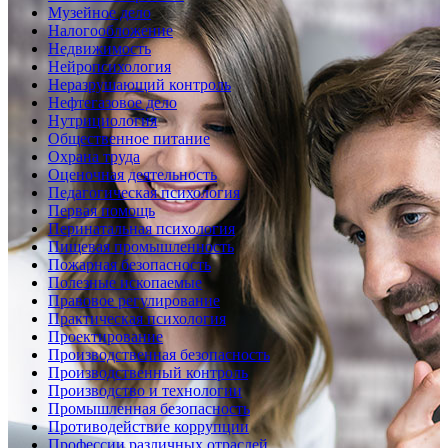
Музейное дело
Налогообложение
Недвижимость
Нейропсихология
Неразрушающий контроль
Нефтегазовое дело
Нутрициология
Общественное питание
Охрана труда
Оценочная деятельность
Педагогическая психология
Первая помощь
Перинатальная психология
Пищевая промышленность
Пожарная безопасность
Полезные ископаемые
Правовое регулирование
Практическая психология
Проектирование
Производственная безопасность
Производственный контроль
Производство и технологии
Промышленная безопасность
Противодействие коррупции
Профессии различных отраслей