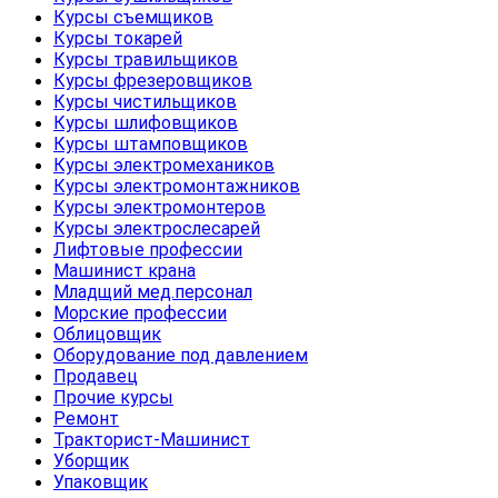
Курсы съемщиков
Курсы токарей
Курсы травильщиков
Курсы фрезеровщиков
Курсы чистильщиков
Курсы шлифовщиков
Курсы штамповщиков
Курсы электромехаников
Курсы электромонтажников
Курсы электромонтеров
Курсы электрослесарей
Лифтовые профессии
Машинист крана
Младщий мед.персонал
Морские профессии
Облицовщик
Оборудование под давлением
Продавец
Прочие курсы
Ремонт
Тракторист-Машинист
Уборщик
Упаковщик