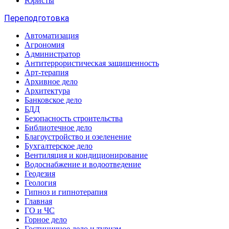
Юристы
Переподготовка
Автоматизация
Агрономия
Администратор
Антитеррористическая защищенность
Арт-терапия
Архивное дело
Архитектура
Банковское дело
БДД
Безопасность строительства
Библиотечное дело
Благоустройство и озеленение
Бухгалтерское дело
Вентиляция и кондиционирование
Водоснабжение и водоотведение
Геодезия
Геология
Гипноз и гипнотерапия
Главная
ГО и ЧС
Горное дело
Гостиничное дело и туризм