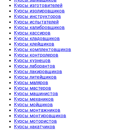
Курсы изготовителей
Курсы изолировщиков
Курсы инструкторов
Курсы испытателей
Курсы калибровщиков
Курсы кассиров
Курсы кладовщиков
Курсы клейщиков
Курсы комплектовщиков
Курсы контролеров
Курсы кузнецов
Курсы лаборантов
Курсы лакировщиков
Курсы литейщиков
Курсы маляров
Курсы мастеров
Курсы машинистов
Курсы механиков
Курсы мойщиков
Курсы монтажников
Курсы монтировщиков
Курсы мотористов
Курсы накатчиков