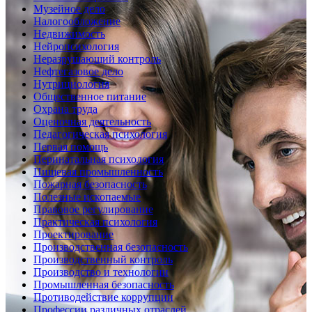
Музейное дело
Налогообложение
Недвижимость
Нейропсихология
Неразрушающий контроль
Нефтегазовое дело
Нутрициология
Общественное питание
Охрана труда
Оценочная деятельность
Педагогическая психология
Первая помощь
Перинатальная психология
Пищевая промышленность
Пожарная безопасность
Полезные ископаемые
Правовое регулирование
Практическая психология
Проектирование
Производственная безопасность
Производственный контроль
Производство и технологии
Промышленная безопасность
Противодействие коррупции
Профессии различных отраслей