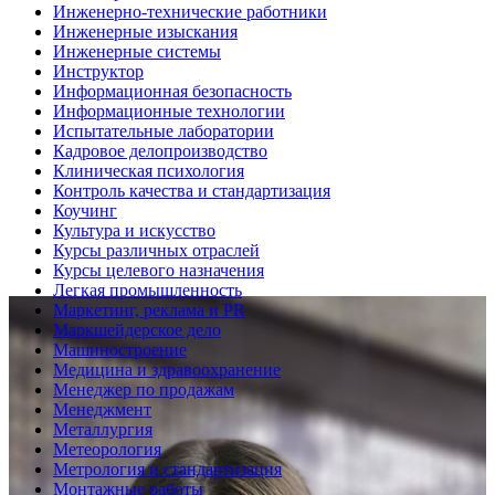
Инженерно-технические работники
Инженерные изыскания
Инженерные системы
Инструктор
Информационная безопасность
Информационные технологии
Испытательные лаборатории
Кадровое делопроизводство
Клиническая психология
Контроль качества и стандартизация
Коучинг
Культура и искусство
Курсы различных отраслей
Курсы целевого назначения
Легкая промышленность
Маркетинг, реклама и PR
Маркшейдерское дело
Машиностроение
Медицина и здравоохранение
Менеджер по продажам
Менеджмент
Металлургия
Метеорология
Метрология и стандартизация
Монтажные работы