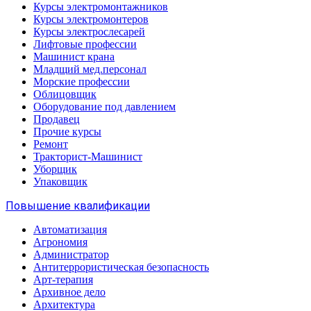
Курсы электромонтажников
Курсы электромонтеров
Курсы электрослесарей
Лифтовые профессии
Машинист крана
Младщий мед.персонал
Морские профессии
Облицовщик
Оборудование под давлением
Продавец
Прочие курсы
Ремонт
Тракторист-Машинист
Уборщик
Упаковщик
Повышение квалификации
Автоматизация
Агрономия
Администратор
Антитеррористическая безопасность
Арт-терапия
Архивное дело
Архитектура