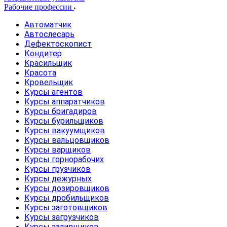
Рабочие профессии
Автоматчик
Автослесарь
Дефектоскопист
Кондитер
Красильщик
Красота
Кровельщик
Курсы агентов
Курсы аппаратчиков
Курсы бригадиров
Курсы бурильщиков
Курсы вакуумщиков
Курсы вальцовщиков
Курсы варщиков
Курсы горнорабочих
Курсы грузчиков
Курсы дежурных
Курсы дозировщиков
Курсы дробильщиков
Курсы заготовщиков
Курсы загрузчиков
Курсы заливщиков