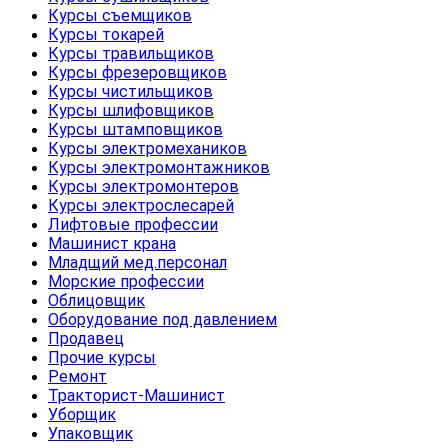
Курсы съемщиков
Курсы токарей
Курсы травильщиков
Курсы фрезеровщиков
Курсы чистильщиков
Курсы шлифовщиков
Курсы штамповщиков
Курсы электромехаников
Курсы электромонтажников
Курсы электромонтеров
Курсы электрослесарей
Лифтовые профессии
Машинист крана
Младщий мед.персонал
Морские профессии
Облицовщик
Оборудование под давлением
Продавец
Прочие курсы
Ремонт
Тракторист-Машинист
Уборщик
Упаковщик