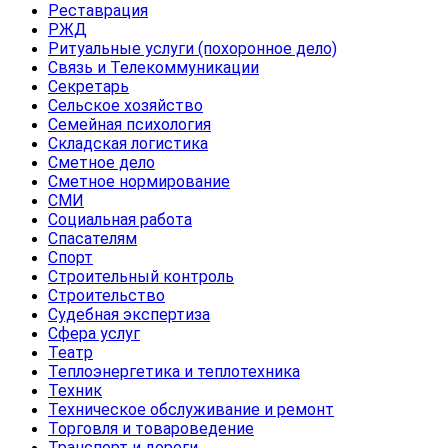
Реставрация
РЖД
Ритуальные услуги (похоронное дело)
Связь и Телекоммуникации
Секретарь
Сельское хозяйство
Семейная психология
Складская логистика
Сметное дело
Сметное нормирование
СМИ
Социальная работа
Спасателям
Спорт
Строительный контроль
Строительство
Судебная экспертиза
Сфера услуг
Театр
Теплоэнергетика и теплотехника
Техник
Техническое обслуживание и ремонт
Торговля и товароведение
Транспорт и дороги