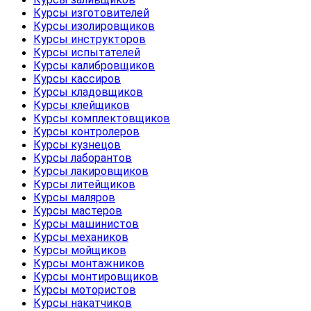
Курсы изготовителей
Курсы изолировщиков
Курсы инструкторов
Курсы испытателей
Курсы калибровщиков
Курсы кассиров
Курсы кладовщиков
Курсы клейщиков
Курсы комплектовщиков
Курсы контролеров
Курсы кузнецов
Курсы лаборантов
Курсы лакировщиков
Курсы литейщиков
Курсы маляров
Курсы мастеров
Курсы машинистов
Курсы механиков
Курсы мойщиков
Курсы монтажников
Курсы монтировщиков
Курсы мотористов
Курсы накатчиков