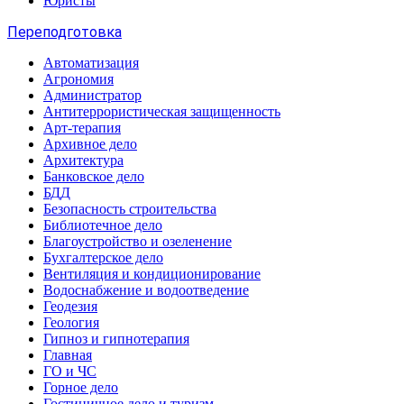
Юристы
Переподготовка
Автоматизация
Агрономия
Администратор
Антитеррористическая защищенность
Арт-терапия
Архивное дело
Архитектура
Банковское дело
БДД
Безопасность строительства
Библиотечное дело
Благоустройство и озеленение
Бухгалтерское дело
Вентиляция и кондиционирование
Водоснабжение и водоотведение
Геодезия
Геология
Гипноз и гипнотерапия
Главная
ГО и ЧС
Горное дело
Гостиничное дело и туризм