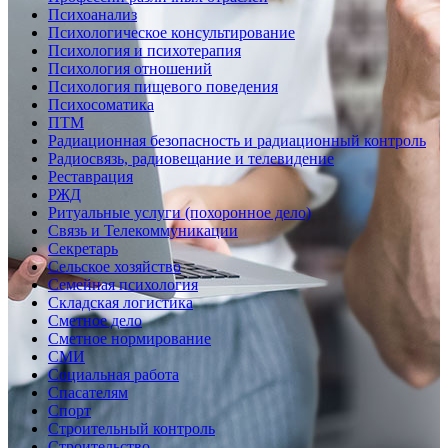
Психоанализ
Психологическое консультирование
Психология и психотерапия
Психология отношений
Психология пищевого поведения
Психосоматика
ПТМ
Радиационная безопасность и радиационный контроль
Радиосвязь, радиовещание и телевидение
Реставрация
РЖД
Ритуальные услуги (похоронное дело)
Связь и Телекоммуникации
Секретарь
Сельское хозяйство
Семейная психология
Складская логистика
Сметное дело
Сметное нормирование
СМИ
Социальная работа
Спасателям
Спорт
Строительный контроль
Строительство