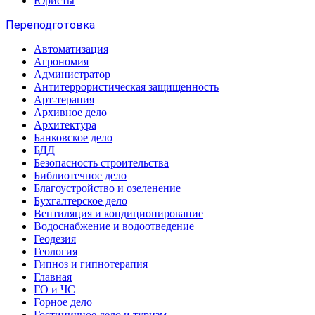
Юристы
Переподготовка
Автоматизация
Агрономия
Администратор
Антитеррористическая защищенность
Арт-терапия
Архивное дело
Архитектура
Банковское дело
БДД
Безопасность строительства
Библиотечное дело
Благоустройство и озеленение
Бухгалтерское дело
Вентиляция и кондиционирование
Водоснабжение и водоотведение
Геодезия
Геология
Гипноз и гипнотерапия
Главная
ГО и ЧС
Горное дело
Гостиничное дело и туризм