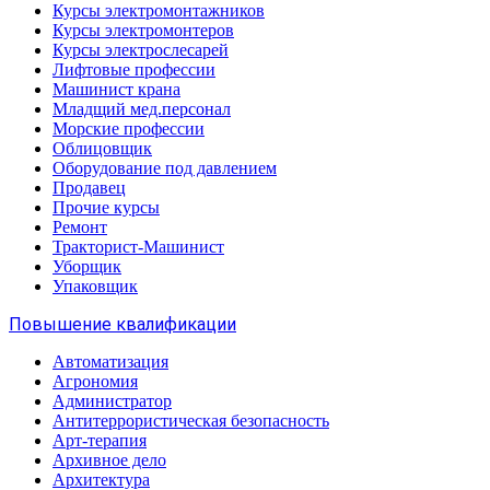
Курсы электромонтажников
Курсы электромонтеров
Курсы электрослесарей
Лифтовые профессии
Машинист крана
Младщий мед.персонал
Морские профессии
Облицовщик
Оборудование под давлением
Продавец
Прочие курсы
Ремонт
Тракторист-Машинист
Уборщик
Упаковщик
Повышение квалификации
Автоматизация
Агрономия
Администратор
Антитеррористическая безопасность
Арт-терапия
Архивное дело
Архитектура