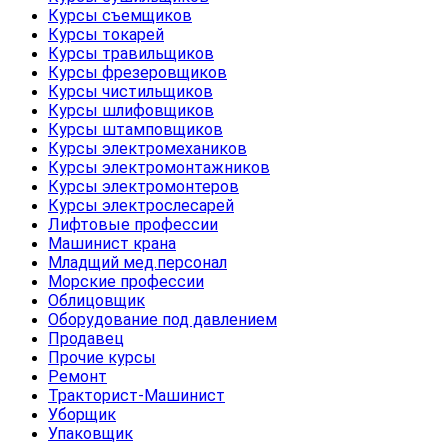
Курсы съемщиков
Курсы токарей
Курсы травильщиков
Курсы фрезеровщиков
Курсы чистильщиков
Курсы шлифовщиков
Курсы штамповщиков
Курсы электромехаников
Курсы электромонтажников
Курсы электромонтеров
Курсы электрослесарей
Лифтовые профессии
Машинист крана
Младщий мед.персонал
Морские профессии
Облицовщик
Оборудование под давлением
Продавец
Прочие курсы
Ремонт
Тракторист-Машинист
Уборщик
Упаковщик