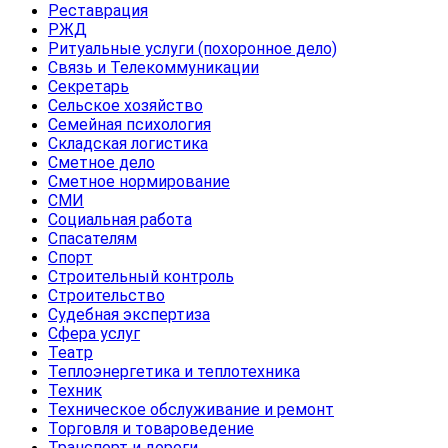
Реставрация
РЖД
Ритуальные услуги (похоронное дело)
Связь и Телекоммуникации
Секретарь
Сельское хозяйство
Семейная психология
Складская логистика
Сметное дело
Сметное нормирование
СМИ
Социальная работа
Спасателям
Спорт
Строительный контроль
Строительство
Судебная экспертиза
Сфера услуг
Театр
Теплоэнергетика и теплотехника
Техник
Техническое обслуживание и ремонт
Торговля и товароведение
Транспорт и дороги