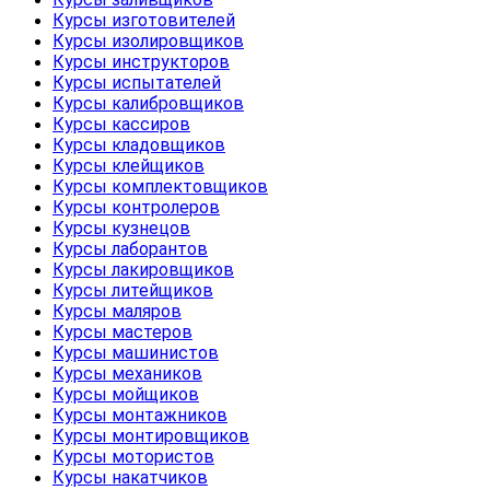
Курсы изготовителей
Курсы изолировщиков
Курсы инструкторов
Курсы испытателей
Курсы калибровщиков
Курсы кассиров
Курсы кладовщиков
Курсы клейщиков
Курсы комплектовщиков
Курсы контролеров
Курсы кузнецов
Курсы лаборантов
Курсы лакировщиков
Курсы литейщиков
Курсы маляров
Курсы мастеров
Курсы машинистов
Курсы механиков
Курсы мойщиков
Курсы монтажников
Курсы монтировщиков
Курсы мотористов
Курсы накатчиков