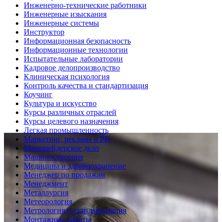
Инженерно-технические работники
Инженерные изыскания
Инженерные системы
Инструктор
Информационная безопасность
Информационные технологии
Испытательные лаборатории
Кадровое делопроизводство
Клиническая психология
Контроль качества и стандартизация
Коучинг
Культура и искусство
Курсы различных отраслей
Курсы целевого назначения
Легкая промышленность
Маркетинг, реклама и PR
Маркшейдерское дело
Машиностроение
Медицина и здравоохранение
Менеджер по продажам
Менеджмент
Металлургия
Метеорология
Метрология и стандартизация
Монтажные работы