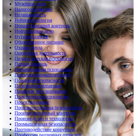
Музейное дело
Налогообложение
Недвижимость
Нейропсихология
Неразрушающий контроль
Нефтегазовое дело
Нутрициология
Общественное питание
Охрана труда
Оценочная деятельность
Педагогическая психология
Первая помощь
Перинатальная психология
Пищевая промышленность
Пожарная безопасность
Полезные ископаемые
Правовое регулирование
Практическая психология
Проектирование
Производственная безопасность
Производственный контроль
Производство и технологии
Промышленная безопасность
Противодействие коррупции
Профессии различных отраслей