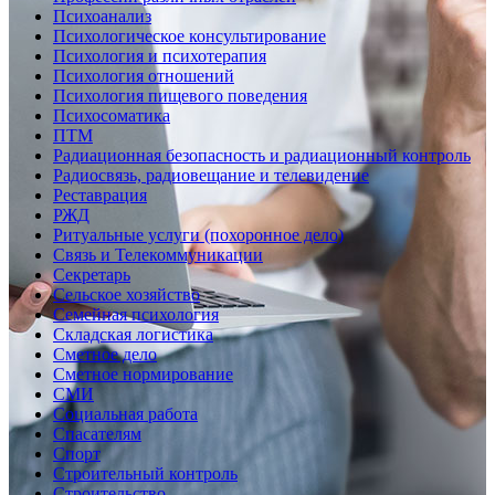
Психоанализ
Психологическое консультирование
Психология и психотерапия
Психология отношений
Психология пищевого поведения
Психосоматика
ПТМ
Радиационная безопасность и радиационный контроль
Радиосвязь, радиовещание и телевидение
Реставрация
РЖД
Ритуальные услуги (похоронное дело)
Связь и Телекоммуникации
Секретарь
Сельское хозяйство
Семейная психология
Складская логистика
Сметное дело
Сметное нормирование
СМИ
Социальная работа
Спасателям
Спорт
Строительный контроль
Строительство