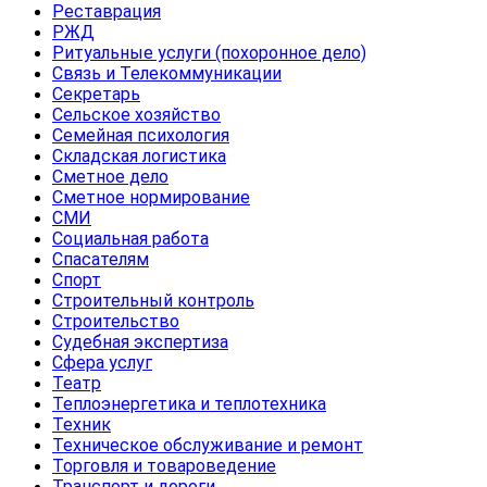
Реставрация
РЖД
Ритуальные услуги (похоронное дело)
Связь и Телекоммуникации
Секретарь
Сельское хозяйство
Семейная психология
Складская логистика
Сметное дело
Сметное нормирование
СМИ
Социальная работа
Спасателям
Спорт
Строительный контроль
Строительство
Судебная экспертиза
Сфера услуг
Театр
Теплоэнергетика и теплотехника
Техник
Техническое обслуживание и ремонт
Торговля и товароведение
Транспорт и дороги