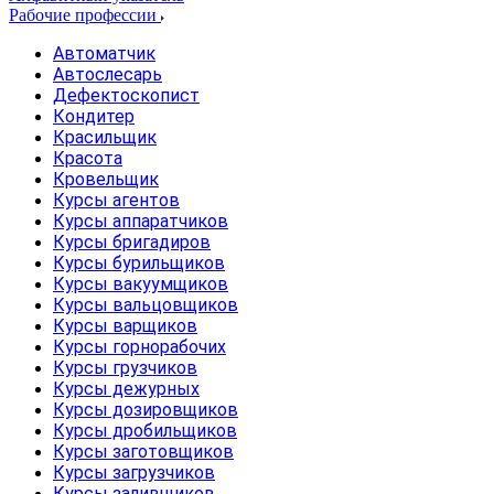
Рабочие профессии
Автоматчик
Автослесарь
Дефектоскопист
Кондитер
Красильщик
Красота
Кровельщик
Курсы агентов
Курсы аппаратчиков
Курсы бригадиров
Курсы бурильщиков
Курсы вакуумщиков
Курсы вальцовщиков
Курсы варщиков
Курсы горнорабочих
Курсы грузчиков
Курсы дежурных
Курсы дозировщиков
Курсы дробильщиков
Курсы заготовщиков
Курсы загрузчиков
Курсы заливщиков