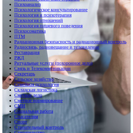
Психоанализ
Психологическое консультирование
Психология и психотерапия
Психология отношений
Психология пищевого поведения
Психосоматика
ПТМ
Радиационная безопасность и радиационный контроль
Радиосвязь, радиовещание и телевидение
Реставрация
РЖД
Ритуальные услуги (похоронное дело)
Связь и Телекоммуникации
Секретарь
Сельское хозяйство
Семейная психология
Складская логистика
Сметное дело
Сметное нормирование
СМИ
Социальная работа
Спасателям
Спорт
Строительный контроль
Строительство