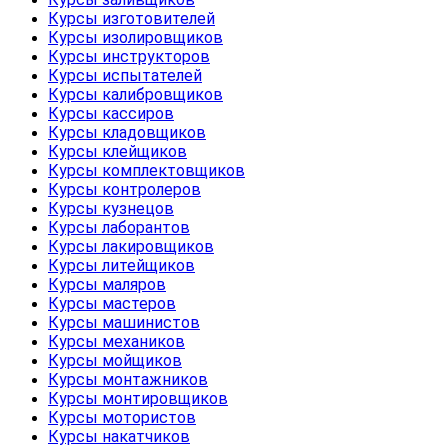
Курсы изготовителей
Курсы изолировщиков
Курсы инструкторов
Курсы испытателей
Курсы калибровщиков
Курсы кассиров
Курсы кладовщиков
Курсы клейщиков
Курсы комплектовщиков
Курсы контролеров
Курсы кузнецов
Курсы лаборантов
Курсы лакировщиков
Курсы литейщиков
Курсы маляров
Курсы мастеров
Курсы машинистов
Курсы механиков
Курсы мойщиков
Курсы монтажников
Курсы монтировщиков
Курсы мотористов
Курсы накатчиков