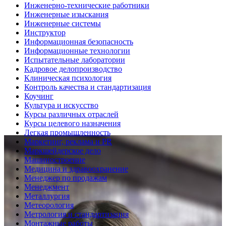
Инженерно-технические работники
Инженерные изыскания
Инженерные системы
Инструктор
Информационная безопасность
Информационные технологии
Испытательные лаборатории
Кадровое делопроизводство
Клиническая психология
Контроль качества и стандартизация
Коучинг
Культура и искусство
Курсы различных отраслей
Курсы целевого назначения
Легкая промышленность
Маркетинг, реклама и PR
Маркшейдерское дело
Машиностроение
Медицина и здравоохранение
Менеджер по продажам
Менеджмент
Металлургия
Метеорология
Метрология и стандартизация
Монтажные работы