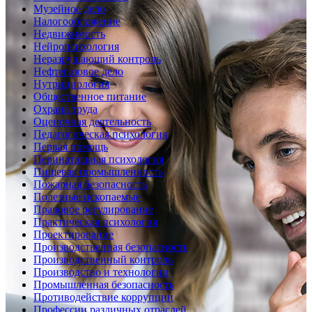
Музейное дело
Налогообложение
Недвижимость
Нейропсихология
Неразрушающий контроль
Нефтегазовое дело
Нутрициология
Общественное питание
Охрана труда
Оценочная деятельность
Педагогическая психология
Первая помощь
Перинатальная психология
Пищевая промышленность
Пожарная безопасность
Полезные ископаемые
Правовое регулирование
Практическая психология
Проектирование
Производственная безопасность
Производственный контроль
Производство и технологии
Промышленная безопасность
Противодействие коррупции
Профессии различных отраслей