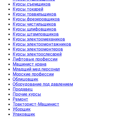
Курсы съемщиков
Курсы токарей
Курсы травильщиков
Курсы фрезеровщиков
Курсы чистильщиков
Курсы шлифовщиков
Курсы штамповщиков
Курсы электромехаников
Курсы электромонтажников
Курсы электромонтеров
Курсы электрослесарей
Лифтовые профессии
Машинист крана
Младщий мед.персонал
Морские профессии
Облицовщик
Оборудование под давлением
Продавец
Прочие курсы
Ремонт
Тракторист-Машинист
Уборщик
Упаковщик