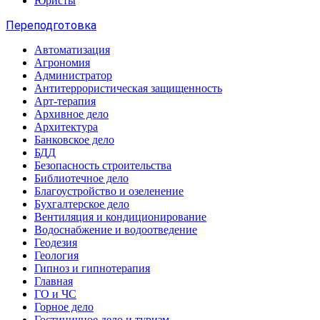
Юристы
Переподготовка
Автоматизация
Агрономия
Администратор
Антитеррористическая защищенность
Арт-терапия
Архивное дело
Архитектура
Банковское дело
БДД
Безопасность строительства
Библиотечное дело
Благоустройство и озеленение
Бухгалтерское дело
Вентиляция и кондиционирование
Водоснабжение и водоотведение
Геодезия
Геология
Гипноз и гипнотерапия
Главная
ГО и ЧС
Горное дело
Гостиничное дело и туризм