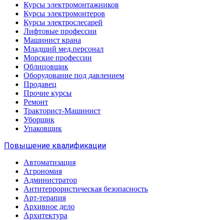
Курсы электромонтажников
Курсы электромонтеров
Курсы электрослесарей
Лифтовые профессии
Машинист крана
Младщий мед.персонал
Морские профессии
Облицовщик
Оборудование под давлением
Продавец
Прочие курсы
Ремонт
Тракторист-Машинист
Уборщик
Упаковщик
Повышение квалификации
Автоматизация
Агрономия
Администратор
Антитеррористическая безопасность
Арт-терапия
Архивное дело
Архитектура