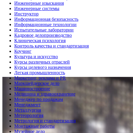
Инженерные изыскания
Инженерные системы
Инструктор
Информационная безопасность
Информационные технологии
Испытательные лаборатории
Кадровое делопроизводство
Клиническая психология
Контроль качества и стандартизация
Коучинг
Культура и искусство
Курсы различных отраслей
Курсы целевого назначения
Легкая промышленность
Маркетинг, реклама и PR
Маркшейдерское дело
Машиностроение
Медицина и здравоохранение
Менеджер по продажам
Менеджмент
Металлургия
Метеорология
Метрология и стандартизация
Монтажные работы
Музейное дело