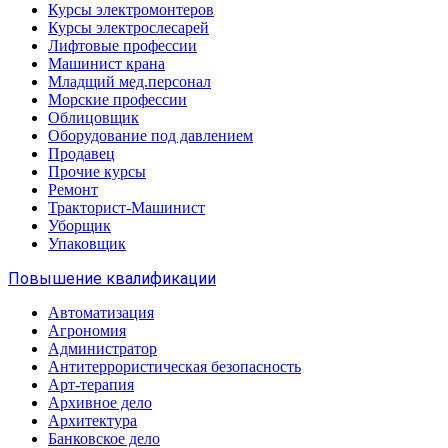
Курсы электромонтеров
Курсы электрослесарей
Лифтовые профессии
Машинист крана
Младщий мед.персонал
Морские профессии
Облицовщик
Оборудование под давлением
Продавец
Прочие курсы
Ремонт
Тракторист-Машинист
Уборщик
Упаковщик
Повышение квалификации
Автоматизация
Агрономия
Администратор
Антитеррористическая безопасность
Арт-терапия
Архивное дело
Архитектура
Банковское дело