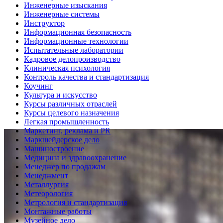
Инженерные изыскания
Инженерные системы
Инструктор
Информационная безопасность
Информационные технологии
Испытательные лаборатории
Кадровое делопроизводство
Клиническая психология
Контроль качества и стандартизация
Коучинг
Культура и искусство
Курсы различных отраслей
Курсы целевого назначения
Легкая промышленность
Маркетинг, реклама и PR
Маркшейдерское дело
Машиностроение
Медицина и здравоохранение
Менеджер по продажам
Менеджмент
Металлургия
Метеорология
Метрология и стандартизация
Монтажные работы
Музейное дело