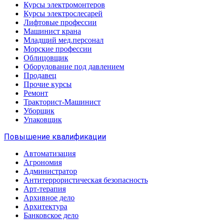
Курсы электромонтеров
Курсы электрослесарей
Лифтовые профессии
Машинист крана
Младщий мед.персонал
Морские профессии
Облицовщик
Оборудование под давлением
Продавец
Прочие курсы
Ремонт
Тракторист-Машинист
Уборщик
Упаковщик
Повышение квалификации
Автоматизация
Агрономия
Администратор
Антитеррористическая безопасность
Арт-терапия
Архивное дело
Архитектура
Банковское дело