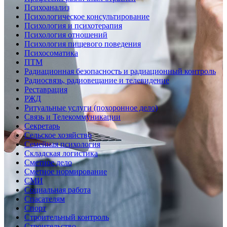
Психоанализ
Психологическое консультирование
Психология и психотерапия
Психология отношений
Психология пищевого поведения
Психосоматика
ПТМ
Радиационная безопасность и радиационный контроль
Радиосвязь, радиовещание и телевидение
Реставрация
РЖД
Ритуальные услуги (похоронное дело)
Связь и Телекоммуникации
Секретарь
Сельское хозяйство
Семейная психология
Складская логистика
Сметное дело
Сметное нормирование
СМИ
Социальная работа
Спасателям
Спорт
Строительный контроль
Строительство