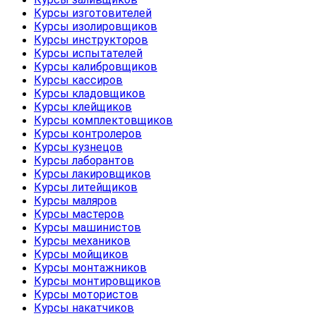
Курсы изготовителей
Курсы изолировщиков
Курсы инструкторов
Курсы испытателей
Курсы калибровщиков
Курсы кассиров
Курсы кладовщиков
Курсы клейщиков
Курсы комплектовщиков
Курсы контролеров
Курсы кузнецов
Курсы лаборантов
Курсы лакировщиков
Курсы литейщиков
Курсы маляров
Курсы мастеров
Курсы машинистов
Курсы механиков
Курсы мойщиков
Курсы монтажников
Курсы монтировщиков
Курсы мотористов
Курсы накатчиков