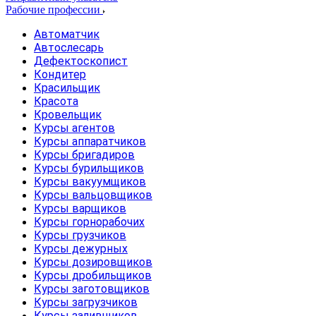
Рабочие профессии
Автоматчик
Автослесарь
Дефектоскопист
Кондитер
Красильщик
Красота
Кровельщик
Курсы агентов
Курсы аппаратчиков
Курсы бригадиров
Курсы бурильщиков
Курсы вакуумщиков
Курсы вальцовщиков
Курсы варщиков
Курсы горнорабочих
Курсы грузчиков
Курсы дежурных
Курсы дозировщиков
Курсы дробильщиков
Курсы заготовщиков
Курсы загрузчиков
Курсы заливщиков