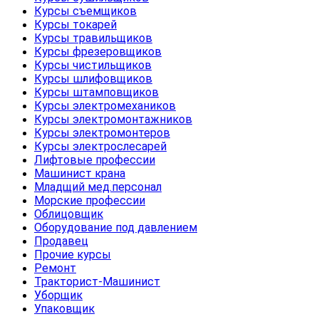
Курсы съемщиков
Курсы токарей
Курсы травильщиков
Курсы фрезеровщиков
Курсы чистильщиков
Курсы шлифовщиков
Курсы штамповщиков
Курсы электромехаников
Курсы электромонтажников
Курсы электромонтеров
Курсы электрослесарей
Лифтовые профессии
Машинист крана
Младщий мед.персонал
Морские профессии
Облицовщик
Оборудование под давлением
Продавец
Прочие курсы
Ремонт
Тракторист-Машинист
Уборщик
Упаковщик