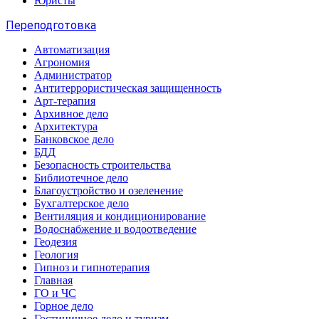
Юристы
Переподготовка
Автоматизация
Агрономия
Администратор
Антитеррористическая защищенность
Арт-терапия
Архивное дело
Архитектура
Банковское дело
БДД
Безопасность строительства
Библиотечное дело
Благоустройство и озеленение
Бухгалтерское дело
Вентиляция и кондиционирование
Водоснабжение и водоотведение
Геодезия
Геология
Гипноз и гипнотерапия
Главная
ГО и ЧС
Горное дело
Гостиничное дело и туризм