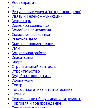
Реставрация
РЖД
Ритуальные услуги (похоронное дело)
Связь и Телекоммуникации
Секретарь
Сельское хозяйство
Семейная психология
Складская логистика
Сметное дело
Сметное нормирование
СМИ
Социальная работа
Спасателям
Спорт
Строительный контроль
Строительство
Судебная экспертиза
Сфера услуг
Театр
Теплоэнергетика и теплотехника
Техник
Техническое обслуживание и ремонт
Торговля и товароведение
Транспорт и дороги