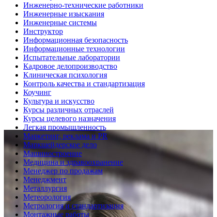
Инженерно-технические работники
Инженерные изыскания
Инженерные системы
Инструктор
Информационная безопасность
Информационные технологии
Испытательные лаборатории
Кадровое делопроизводство
Клиническая психология
Контроль качества и стандартизация
Коучинг
Культура и искусство
Курсы различных отраслей
Курсы целевого назначения
Легкая промышленность
Маркетинг, реклама и PR
Маркшейдерское дело
Машиностроение
Медицина и здравоохранение
Менеджер по продажам
Менеджмент
Металлургия
Метеорология
Метрология и стандартизация
Монтажные работы