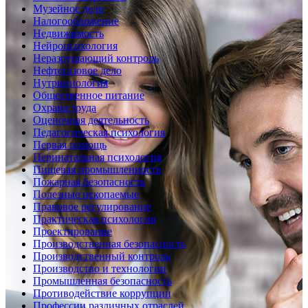
Музейное дело
Налогообложение
Недвижимость
Нейропсихология
Неразрушающий контроль
Нефтегазовое дело
Нутрициология
Общественное питание
Охрана труда
Оценочная деятельность
Педагогическая психология
Первая помощь
Перинатальная психология
Пищевая промышленность
Пожарная безопасность
Полезные ископаемые
Правовое регулирование
Практическая психология
Проектирование
Производственная безопасность
Производственный контроль
Производство и технологии
Промышленная безопасность
Противодействие коррупции
Профессии различных отраслей