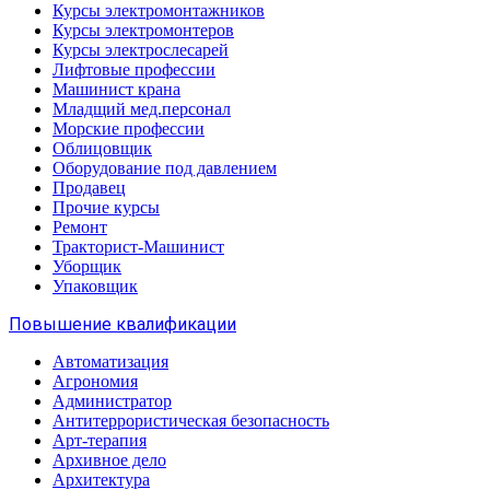
Курсы электромонтажников
Курсы электромонтеров
Курсы электрослесарей
Лифтовые профессии
Машинист крана
Младщий мед.персонал
Морские профессии
Облицовщик
Оборудование под давлением
Продавец
Прочие курсы
Ремонт
Тракторист-Машинист
Уборщик
Упаковщик
Повышение квалификации
Автоматизация
Агрономия
Администратор
Антитеррористическая безопасность
Арт-терапия
Архивное дело
Архитектура