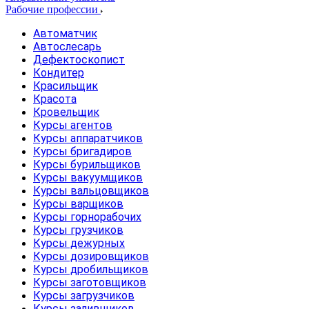
Рабочие профессии
Автоматчик
Автослесарь
Дефектоскопист
Кондитер
Красильщик
Красота
Кровельщик
Курсы агентов
Курсы аппаратчиков
Курсы бригадиров
Курсы бурильщиков
Курсы вакуумщиков
Курсы вальцовщиков
Курсы варщиков
Курсы горнорабочих
Курсы грузчиков
Курсы дежурных
Курсы дозировщиков
Курсы дробильщиков
Курсы заготовщиков
Курсы загрузчиков
Курсы заливщиков