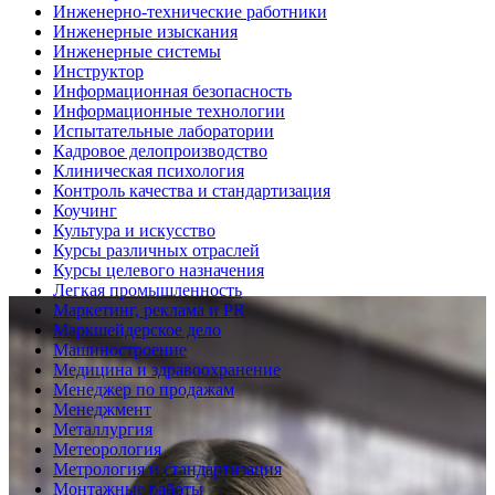
Инженерно-технические работники
Инженерные изыскания
Инженерные системы
Инструктор
Информационная безопасность
Информационные технологии
Испытательные лаборатории
Кадровое делопроизводство
Клиническая психология
Контроль качества и стандартизация
Коучинг
Культура и искусство
Курсы различных отраслей
Курсы целевого назначения
Легкая промышленность
Маркетинг, реклама и PR
Маркшейдерское дело
Машиностроение
Медицина и здравоохранение
Менеджер по продажам
Менеджмент
Металлургия
Метеорология
Метрология и стандартизация
Монтажные работы