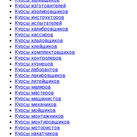
Курсы изготовителей
Курсы изолировщиков
Курсы инструкторов
Курсы испытателей
Курсы калибровщиков
Курсы кассиров
Курсы кладовщиков
Курсы клейщиков
Курсы комплектовщиков
Курсы контролеров
Курсы кузнецов
Курсы лаборантов
Курсы лакировщиков
Курсы литейщиков
Курсы маляров
Курсы мастеров
Курсы машинистов
Курсы механиков
Курсы мойщиков
Курсы монтажников
Курсы монтировщиков
Курсы мотористов
Курсы накатчиков