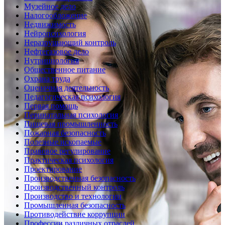
Музейное дело
Налогообложение
Недвижимость
Нейропсихология
Неразрушающий контроль
Нефтегазовое дело
Нутрициология
Общественное питание
Охрана труда
Оценочная деятельность
Педагогическая психология
Первая помощь
Перинатальная психология
Пищевая промышленность
Пожарная безопасность
Полезные ископаемые
Правовое регулирование
Практическая психология
Проектирование
Производственная безопасность
Производственный контроль
Производство и технологии
Промышленная безопасность
Противодействие коррупции
Профессии различных отраслей