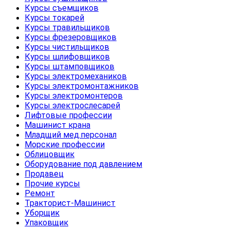
Курсы съемщиков
Курсы токарей
Курсы травильщиков
Курсы фрезеровщиков
Курсы чистильщиков
Курсы шлифовщиков
Курсы штамповщиков
Курсы электромехаников
Курсы электромонтажников
Курсы электромонтеров
Курсы электрослесарей
Лифтовые профессии
Машинист крана
Младщий мед.персонал
Морские профессии
Облицовщик
Оборудование под давлением
Продавец
Прочие курсы
Ремонт
Тракторист-Машинист
Уборщик
Упаковщик