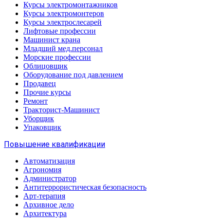
Курсы электромонтажников
Курсы электромонтеров
Курсы электрослесарей
Лифтовые профессии
Машинист крана
Младщий мед.персонал
Морские профессии
Облицовщик
Оборудование под давлением
Продавец
Прочие курсы
Ремонт
Тракторист-Машинист
Уборщик
Упаковщик
Повышение квалификации
Автоматизация
Агрономия
Администратор
Антитеррористическая безопасность
Арт-терапия
Архивное дело
Архитектура