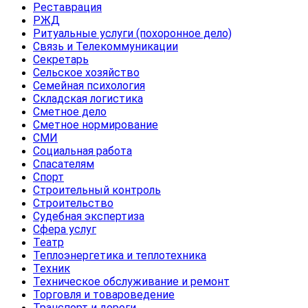
Реставрация
РЖД
Ритуальные услуги (похоронное дело)
Связь и Телекоммуникации
Секретарь
Сельское хозяйство
Семейная психология
Складская логистика
Сметное дело
Сметное нормирование
СМИ
Социальная работа
Спасателям
Спорт
Строительный контроль
Строительство
Судебная экспертиза
Сфера услуг
Театр
Теплоэнергетика и теплотехника
Техник
Техническое обслуживание и ремонт
Торговля и товароведение
Транспорт и дороги