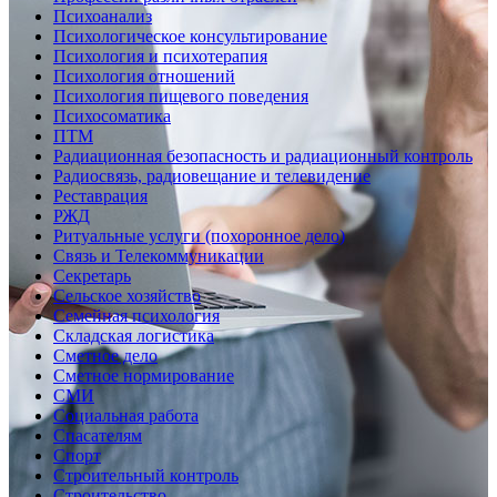
Психоанализ
Психологическое консультирование
Психология и психотерапия
Психология отношений
Психология пищевого поведения
Психосоматика
ПТМ
Радиационная безопасность и радиационный контроль
Радиосвязь, радиовещание и телевидение
Реставрация
РЖД
Ритуальные услуги (похоронное дело)
Связь и Телекоммуникации
Секретарь
Сельское хозяйство
Семейная психология
Складская логистика
Сметное дело
Сметное нормирование
СМИ
Социальная работа
Спасателям
Спорт
Строительный контроль
Строительство