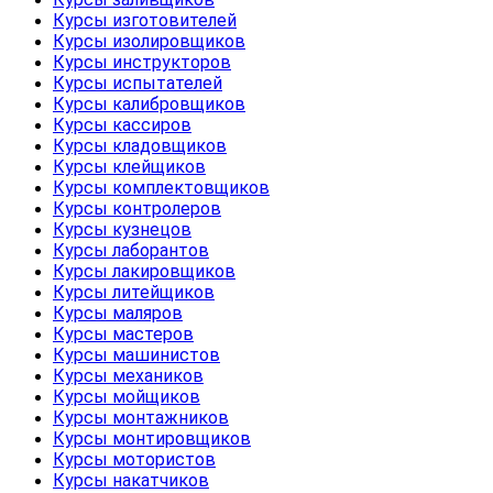
Курсы изготовителей
Курсы изолировщиков
Курсы инструкторов
Курсы испытателей
Курсы калибровщиков
Курсы кассиров
Курсы кладовщиков
Курсы клейщиков
Курсы комплектовщиков
Курсы контролеров
Курсы кузнецов
Курсы лаборантов
Курсы лакировщиков
Курсы литейщиков
Курсы маляров
Курсы мастеров
Курсы машинистов
Курсы механиков
Курсы мойщиков
Курсы монтажников
Курсы монтировщиков
Курсы мотористов
Курсы накатчиков