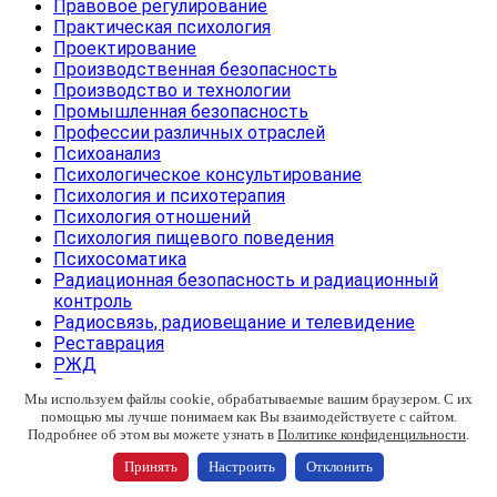
Правовое регулирование
Практическая психология
Проектирование
Производственная безопасность
Производство и технологии
Промышленная безопасность
Профессии различных отраслей
Психоанализ
Психологическое консультирование
Психология и психотерапия
Психология отношений
Психология пищевого поведения
Психосоматика
Радиационная безопасность и радиационный
контроль
Радиосвязь, радиовещание и телевидение
Реставрация
РЖД
Ритуальные услуги
Мы используем файлы cookie, обрабатываемые вашим браузером. С их
Связь и телекоммуникации
помощью мы лучше понимаем как Вы взаимодействуете с сайтом.
Секретарь
Подробнее об этом вы можете узнать в
Политике конфиденцильности
.
Сельское хозяйство
Принять
Настроить
Отклонить
Семейная психология
Складская логистика