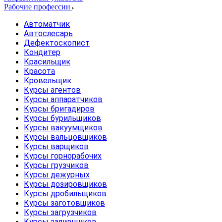
Рабочие профессии
Автоматчик
Автослесарь
Дефектоскопист
Кондитер
Красильщик
Красота
Кровельщик
Курсы агентов
Курсы аппаратчиков
Курсы бригадиров
Курсы бурильщиков
Курсы вакуумщиков
Курсы вальцовщиков
Курсы варщиков
Курсы горнорабочих
Курсы грузчиков
Курсы дежурных
Курсы дозировщиков
Курсы дробильщиков
Курсы заготовщиков
Курсы загрузчиков
Курсы заливщиков