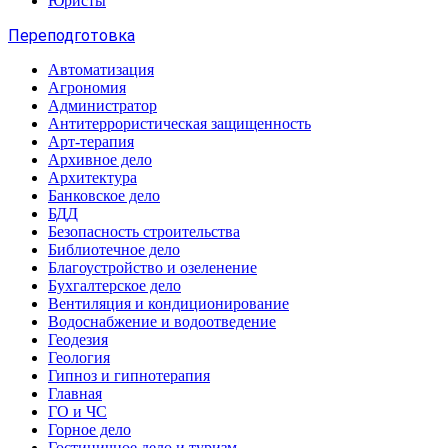
Юристы
Переподготовка
Автоматизация
Агрономия
Администратор
Антитеррористическая защищенность
Арт-терапия
Архивное дело
Архитектура
Банковское дело
БДД
Безопасность строительства
Библиотечное дело
Благоустройство и озеленение
Бухгалтерское дело
Вентиляция и кондиционирование
Водоснабжение и водоотведение
Геодезия
Геология
Гипноз и гипнотерапия
Главная
ГО и ЧС
Горное дело
Гостиничное дело и туризм