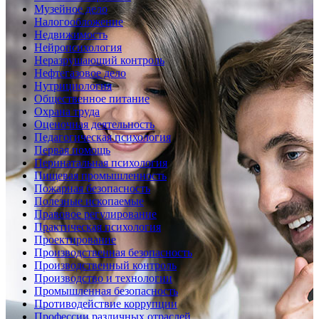
Музейное дело
Налогообложение
Недвижимость
Нейропсихология
Неразрушающий контроль
Нефтегазовое дело
Нутрициология
Общественное питание
Охрана труда
Оценочная деятельность
Педагогическая психология
Первая помощь
Перинатальная психология
Пищевая промышленность
Пожарная безопасность
Полезные ископаемые
Правовое регулирование
Практическая психология
Проектирование
Производственная безопасность
Производственный контроль
Производство и технологии
Промышленная безопасность
Противодействие коррупции
Профессии различных отраслей