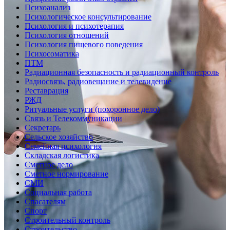
Психоанализ
Психологическое консультирование
Психология и психотерапия
Психология отношений
Психология пищевого поведения
Психосоматика
ПТМ
Радиационная безопасность и радиационный контроль
Радиосвязь, радиовещание и телевидение
Реставрация
РЖД
Ритуальные услуги (похоронное дело)
Связь и Телекоммуникации
Секретарь
Сельское хозяйство
Семейная психология
Складская логистика
Сметное дело
Сметное нормирование
СМИ
Социальная работа
Спасателям
Спорт
Строительный контроль
Строительство