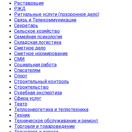
Реставрация
РЖД
Ритуальные услуги (похоронное дело)
Связь и Телекоммуникации
Секретарь
Сельское хозяйство
Семейная психология
Складская логистика
Сметное дело
Сметное нормирование
СМИ
Социальная работа
Спасателям
Спорт
Строительный контроль
Строительство
Судебная экспертиза
Сфера услуг
Театр
Теплоэнергетика и теплотехника
Техник
Техническое обслуживание и ремонт
Торговля и товароведение
Транспорт и дороги