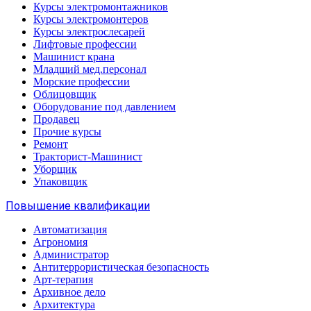
Курсы электромонтажников
Курсы электромонтеров
Курсы электрослесарей
Лифтовые профессии
Машинист крана
Младщий мед.персонал
Морские профессии
Облицовщик
Оборудование под давлением
Продавец
Прочие курсы
Ремонт
Тракторист-Машинист
Уборщик
Упаковщик
Повышение квалификации
Автоматизация
Агрономия
Администратор
Антитеррористическая безопасность
Арт-терапия
Архивное дело
Архитектура