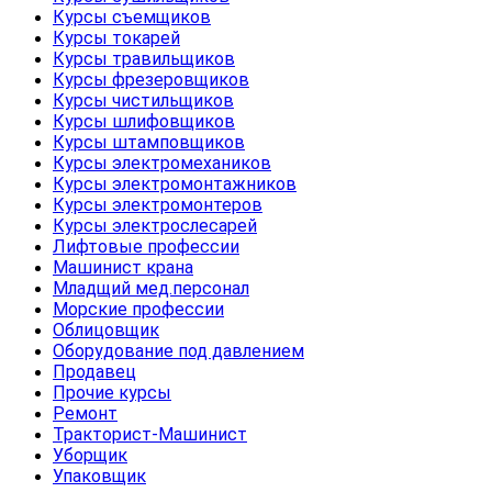
Курсы съемщиков
Курсы токарей
Курсы травильщиков
Курсы фрезеровщиков
Курсы чистильщиков
Курсы шлифовщиков
Курсы штамповщиков
Курсы электромехаников
Курсы электромонтажников
Курсы электромонтеров
Курсы электрослесарей
Лифтовые профессии
Машинист крана
Младщий мед.персонал
Морские профессии
Облицовщик
Оборудование под давлением
Продавец
Прочие курсы
Ремонт
Тракторист-Машинист
Уборщик
Упаковщик