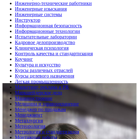
Инженерно-технические работники
Инженерные изыскания
Инженерные системы
Инструктор
Информационная безопасность
Информационные технологии
Испытательные лаборатории
Кадровое делопроизводство
Клиническая психология
Контроль качества и стандартизация
Коучинг
Культура и искусство
Курсы различных отраслей
Курсы целевого назначения
Легкая промышленность
Маркетинг, реклама и PR
Маркшейдерское дело
Машиностроение
Медицина и здравоохранение
Менеджер по продажам
Менеджмент
Металлургия
Метеорология
Метрология и стандартизация
Монтажные работы