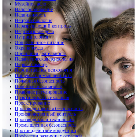
Музейное дело
Налогообложение
Недвижимость
Нейропсихология
Неразрушающий контроль
Нефтегазовое дело
Нутрициология
Общественное питание
Охрана труда
Оценочная деятельность
Педагогическая психология
Первая помощь
Перинатальная психология
Пищевая промышленность
Пожарная безопасность
Полезные ископаемые
Правовое регулирование
Практическая психология
Проектирование
Производственная безопасность
Производственный контроль
Производство и технологии
Промышленная безопасность
Противодействие коррупции
Профессии различных отраслей