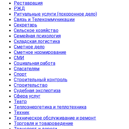
Реставрация
РЖД
Ритуальные услуги (похоронное дело)
Связь и Телекоммуникации
Секретарь
Сельское хозяйство
Семейная психология
Складская логистика
Сметное дело
Сметное нормирование
СМИ
Социальная работа
Спасателям
Спорт
Строительный контроль
Строительство
Судебная экспертиза
Сфера услуг
Театр
Теплоэнергетика и теплотехника
Техник
Техническое обслуживание и ремонт
Торговля и товароведение
Транспорт и дороги