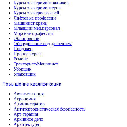
Курсы электромонтажников
Курсы электромонтеров
Курсы электрослесарей
Лифтовые профессии
Машинист крана
Младщий мед.персонал
Морские профессии
Облицовщик
Оборудование под давлением
Продавец
Прочие курсы
Ремонт
Тракторист-Машинист
Уборщик
Упаковщик
Повышение квалификации
Автоматизация
Агрономия
Администратор
Антитеррористическая безопасность
Арт-терапия
Архивное дело
Архитектура