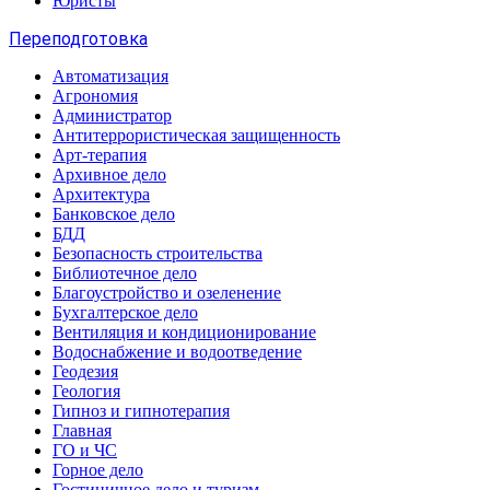
Юристы
Переподготовка
Автоматизация
Агрономия
Администратор
Антитеррористическая защищенность
Арт-терапия
Архивное дело
Архитектура
Банковское дело
БДД
Безопасность строительства
Библиотечное дело
Благоустройство и озеленение
Бухгалтерское дело
Вентиляция и кондиционирование
Водоснабжение и водоотведение
Геодезия
Геология
Гипноз и гипнотерапия
Главная
ГО и ЧС
Горное дело
Гостиничное дело и туризм