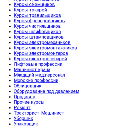
Курсы съемщиков
Курсы токарей
Курсы травильщиков
Курсы фрезеровщиков
Курсы чистильщиков
Курсы шлифовщиков
Курсы штамповщиков
Курсы электромехаников
Курсы электромонтажников
Курсы электромонтеров
Курсы электрослесарей
Лифтовые профессии
Машинист крана
Младщий мед.персонал
Морские профессии
Облицовщик
Оборудование под давлением
Продавец
Прочие курсы
Ремонт
Тракторист-Машинист
Уборщик
Упаковщик