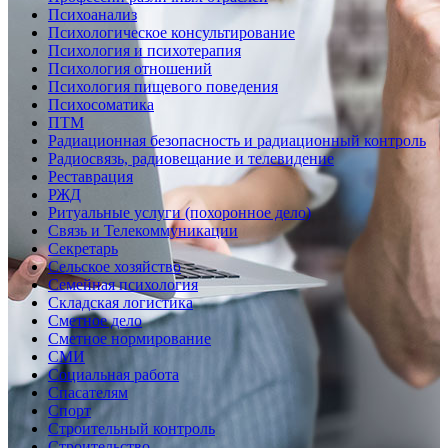
Психоанализ
Психологическое консультирование
Психология и психотерапия
Психология отношений
Психология пищевого поведения
Психосоматика
ПТМ
Радиационная безопасность и радиационный контроль
Радиосвязь, радиовещание и телевидение
Реставрация
РЖД
Ритуальные услуги (похоронное дело)
Связь и Телекоммуникации
Секретарь
Сельское хозяйство
Семейная психология
Складская логистика
Сметное дело
Сметное нормирование
СМИ
Социальная работа
Спасателям
Спорт
Строительный контроль
Строительство