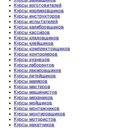
Курсы изготовителей
Курсы изолировщиков
Курсы инструкторов
Курсы испытателей
Курсы калибровщиков
Курсы кассиров
Курсы кладовщиков
Курсы клейщиков
Курсы комплектовщиков
Курсы контролеров
Курсы кузнецов
Курсы лаборантов
Курсы лакировщиков
Курсы литейщиков
Курсы маляров
Курсы мастеров
Курсы машинистов
Курсы механиков
Курсы мойщиков
Курсы монтажников
Курсы монтировщиков
Курсы мотористов
Курсы накатчиков