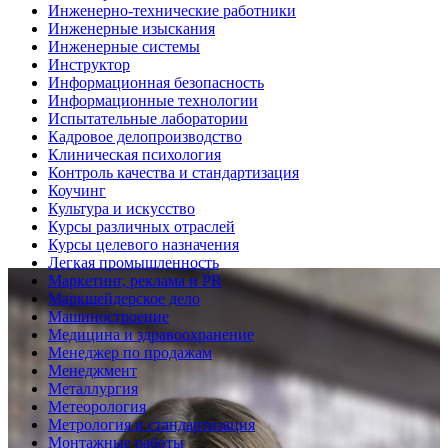
Инженерно-технические работники
Инженерные изыскания
Инженерные системы
Инструктор
Информационная безопасность
Информационные технологии
Испытательные лаборатории
Кадровое делопроизводство
Клиническая психология
Контроль качества и стандартизация
Коучинг
Культура и искусство
Курсы различных отраслей
Курсы целевого назначения
Легкая промышленность
Маркетинг, реклама и PR
Маркшейдерское дело
Машиностроение
Медицина и здравоохранение
Менеджер по продажам
Менеджмент
Металлургия
Метеорология
Метрология и стандартизация
Монтажные работы