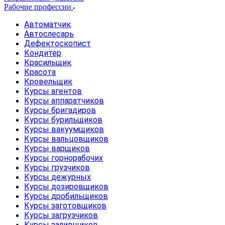
Рабочие профессии
Автоматчик
Автослесарь
Дефектоскопист
Кондитер
Красильщик
Красота
Кровельщик
Курсы агентов
Курсы аппаратчиков
Курсы бригадиров
Курсы бурильщиков
Курсы вакуумщиков
Курсы вальцовщиков
Курсы варщиков
Курсы горнорабочих
Курсы грузчиков
Курсы дежурных
Курсы дозировщиков
Курсы дробильщиков
Курсы заготовщиков
Курсы загрузчиков
Курсы заливщиков