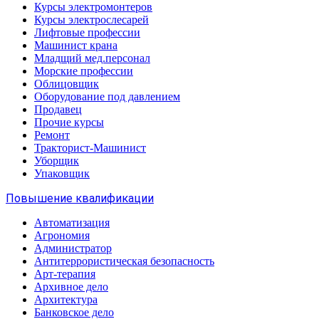
Курсы электромонтеров
Курсы электрослесарей
Лифтовые профессии
Машинист крана
Младщий мед.персонал
Морские профессии
Облицовщик
Оборудование под давлением
Продавец
Прочие курсы
Ремонт
Тракторист-Машинист
Уборщик
Упаковщик
Повышение квалификации
Автоматизация
Агрономия
Администратор
Антитеррористическая безопасность
Арт-терапия
Архивное дело
Архитектура
Банковское дело