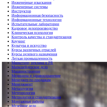
Инженерные изыскания
Инженерные системы
Инструктор
Информационная безопасность
Информационные технологии
Испытательные лаборатории
Кадровое делопроизводство
Клиническая психология
Контроль качества и стандартизация
Коучинг
Культура и искусство
Курсы различных отраслей
Курсы целевого назначения
Легкая промышленность
Маркетинг, реклама и PR
Маркшейдерское дело
Машиностроение
Медицина и здравоохранение
Менеджер по продажам
Менеджмент
Металлургия
Метеорология
Метрология и стандартизация
Монтажные работы
Музейное дело