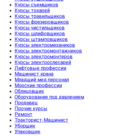
Курсы съемщиков
Курсы токарей
Курсы травильщиков
Курсы фрезеровщиков
Курсы чистильщиков
Курсы шлифовщиков
Курсы штамповщиков
Курсы электромехаников
Курсы электромонтажников
Курсы электромонтеров
Курсы электрослесарей
Лифтовые профессии
Машинист крана
Младщий мед.персонал
Морские профессии
Облицовщик
Оборудование под давлением
Продавец
Прочие курсы
Ремонт
Тракторист-Машинист
Уборщик
Упаковщик