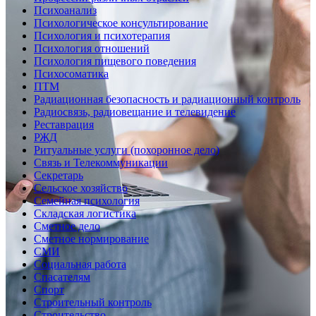
Психоанализ
Психологическое консультирование
Психология и психотерапия
Психология отношений
Психология пищевого поведения
Психосоматика
ПТМ
Радиационная безопасность и радиационный контроль
Радиосвязь, радиовещание и телевидение
Реставрация
РЖД
Ритуальные услуги (похоронное дело)
Связь и Телекоммуникации
Секретарь
Сельское хозяйство
Семейная психология
Складская логистика
Сметное дело
Сметное нормирование
СМИ
Социальная работа
Спасателям
Спорт
Строительный контроль
Строительство