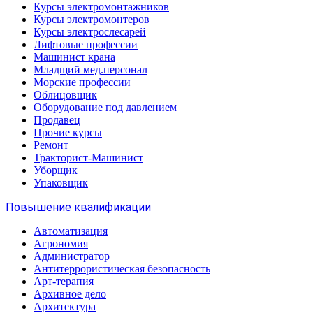
Курсы электромонтажников
Курсы электромонтеров
Курсы электрослесарей
Лифтовые профессии
Машинист крана
Младщий мед.персонал
Морские профессии
Облицовщик
Оборудование под давлением
Продавец
Прочие курсы
Ремонт
Тракторист-Машинист
Уборщик
Упаковщик
Повышение квалификации
Автоматизация
Агрономия
Администратор
Антитеррористическая безопасность
Арт-терапия
Архивное дело
Архитектура