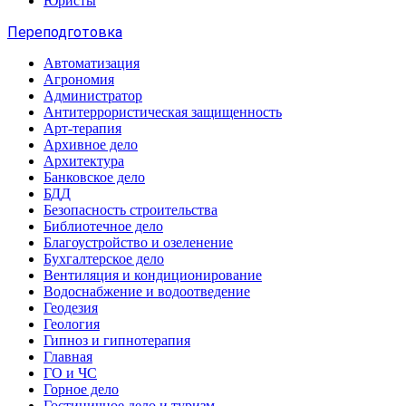
Юристы
Переподготовка
Автоматизация
Агрономия
Администратор
Антитеррористическая защищенность
Арт-терапия
Архивное дело
Архитектура
Банковское дело
БДД
Безопасность строительства
Библиотечное дело
Благоустройство и озеленение
Бухгалтерское дело
Вентиляция и кондиционирование
Водоснабжение и водоотведение
Геодезия
Геология
Гипноз и гипнотерапия
Главная
ГО и ЧС
Горное дело
Гостиничное дело и туризм