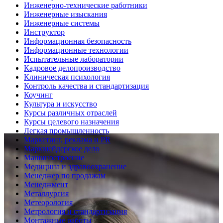
Инженерно-технические работники
Инженерные изыскания
Инженерные системы
Инструктор
Информационная безопасность
Информационные технологии
Испытательные лаборатории
Кадровое делопроизводство
Клиническая психология
Контроль качества и стандартизация
Коучинг
Культура и искусство
Курсы различных отраслей
Курсы целевого назначения
Легкая промышленность
Маркетинг, реклама и PR
Маркшейдерское дело
Машиностроение
Медицина и здравоохранение
Менеджер по продажам
Менеджмент
Металлургия
Метеорология
Метрология и стандартизация
Монтажные работы