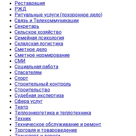
Реставрация
РЖД
Ритуальные услуги (похоронное дело)
Связь и Телекоммуникации
Секретарь
Сельское хозяйство
Семейная психология
Складская логистика
Сметное дело
Сметное нормирование
СМИ
Социальная работа
Спасателям
Спорт
Строительный контроль
Строительство
Судебная экспертиза
Сфера услуг
Театр
Теплоэнергетика и теплотехника
Техник
Техническое обслуживание и ремонт
Торговля и товароведение
Транспорт и дороги