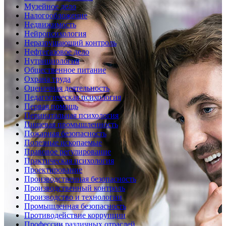
Музейное дело
Налогообложение
Недвижимость
Нейропсихология
Неразрушающий контроль
Нефтегазовое дело
Нутрициология
Общественное питание
Охрана труда
Оценочная деятельность
Педагогическая психология
Первая помощь
Перинатальная психология
Пищевая промышленность
Пожарная безопасность
Полезные ископаемые
Правовое регулирование
Практическая психология
Проектирование
Производственная безопасность
Производственный контроль
Производство и технологии
Промышленная безопасность
Противодействие коррупции
Профессии различных отраслей