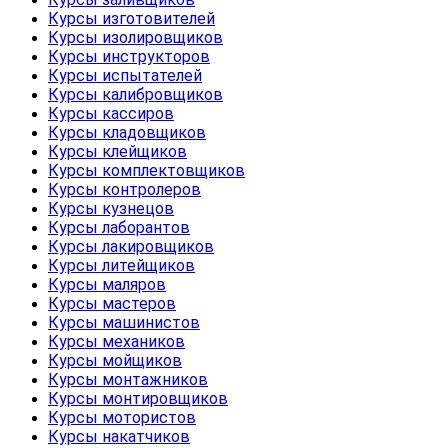
Курсы изготовителей
Курсы изолировщиков
Курсы инструкторов
Курсы испытателей
Курсы калибровщиков
Курсы кассиров
Курсы кладовщиков
Курсы клейщиков
Курсы комплектовщиков
Курсы контролеров
Курсы кузнецов
Курсы лаборантов
Курсы лакировщиков
Курсы литейщиков
Курсы маляров
Курсы мастеров
Курсы машинистов
Курсы механиков
Курсы мойщиков
Курсы монтажников
Курсы монтировщиков
Курсы мотористов
Курсы накатчиков