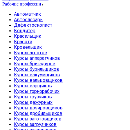
Рабочие профессии
Автоматчик
Автослесарь
Дефектоскопист
Кондитер
Красильщик
Красота
Кровельщик
Курсы агентов
Курсы аппаратчиков
Курсы бригадиров
Курсы бурильщиков
Курсы вакуумщиков
Курсы вальцовщиков
Курсы варщиков
Курсы горнорабочих
Курсы грузчиков
Курсы дежурных
Курсы дозировщиков
Курсы дробильщиков
Курсы заготовщиков
Курсы загрузчиков
Курсы заливщиков