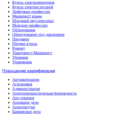
Курсы электромонтеров
Курсы электрослесарей
Лифтовые профессии
Машинист крана
Младщий мед.персонал
Морские профессии
Облицовщик
Оборудование под давлением
Продавец
Прочие курсы
Ремонт
Тракторист-Машинист
Уборщик
Упаковщик
Повышение квалификации
Автоматизация
Агрономия
Администратор
Антитеррористическая безопасность
Арт-терапия
Архивное дело
Архитектура
Банковское дело