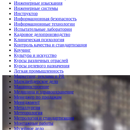
Инженерные изыскания
Инженерные системы
Инструктор
Информационная безопасность
Информационные технологии
Испытательные лаборатории
Кадровое делопроизводство
Клиническая психология
Контроль качества и стандартизация
Коучинг
Культура и искусство
Курсы различных отраслей
Курсы целевого назначения
Легкая промышленность
Маркетинг, реклама и PR
Маркшейдерское дело
Машиностроение
Медицина и здравоохранение
Менеджер по продажам
Менеджмент
Металлургия
Метеорология
Метрология и стандартизация
Монтажные работы
Музейное дело