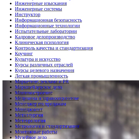
Инженерные изыскания
Инженерные системы
Инструктор
Информационная безопасность
Информационные технологии
Испытательные лаборатории
Кадровое делопроизводство
Клиническая психология
Контроль качества и стандартизация
Коучинг
Культура и искусство
Курсы различных отраслей
Курсы целевого назначения
Легкая промышленность
Маркетинг, реклама и PR
Маркшейдерское дело
Машиностроение
Медицина и здравоохранение
Менеджер по продажам
Менеджмент
Металлургия
Метеорология
Метрология и стандартизация
Монтажные работы
Музейное дело