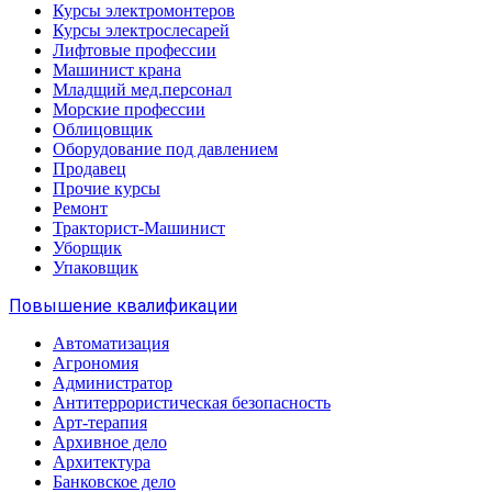
Курсы электромонтеров
Курсы электрослесарей
Лифтовые профессии
Машинист крана
Младщий мед.персонал
Морские профессии
Облицовщик
Оборудование под давлением
Продавец
Прочие курсы
Ремонт
Тракторист-Машинист
Уборщик
Упаковщик
Повышение квалификации
Автоматизация
Агрономия
Администратор
Антитеррористическая безопасность
Арт-терапия
Архивное дело
Архитектура
Банковское дело