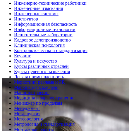
Инженерно-технические работники
Инженерные изыскания
Инженерные системы
Инструктор
Информационная безопасность
Информационные технологии
Испытательные лаборатории
Кадровое делопроизводство
Клиническая психология
Контроль качества и стандартизация
Коучинг
Культура и искусство
Курсы различных отраслей
Курсы целевого назначения
Легкая промышленность
Маркетинг, реклама и PR
Маркшейдерское дело
Машиностроение
Медицина и здравоохранение
Менеджер по продажам
Менеджмент
Металлургия
Метеорология
Метрология и стандартизация
Монтажные работы