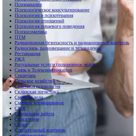
Психоанализ
Психологическое консультирование
Психология и психотерапия
Психология отношений
Психология пищевого поведения
Психосоматика
ПТМ
Радиационная безопасность и радиационный контроль
Радиосвязь, радиовещание и телевидение
Реставрация
РЖД
Ритуальные услуги (похоронное дело)
Связь и Телекоммуникации
Секретарь
Сельское хозяйство
Семейная психология
Складская логистика
Сметное дело
Сметное нормирование
СМИ
Социальная работа
Спасателям
Спорт
Строительный контроль
Строительство