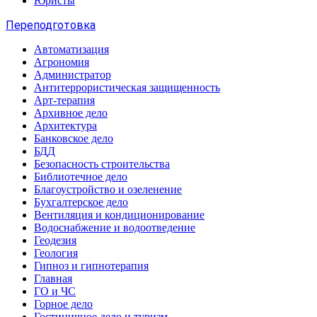
Юристы
Переподготовка
Автоматизация
Агрономия
Администратор
Антитеррористическая защищенность
Арт-терапия
Архивное дело
Архитектура
Банковское дело
БДД
Безопасность строительства
Библиотечное дело
Благоустройство и озеленение
Бухгалтерское дело
Вентиляция и кондиционирование
Водоснабжение и водоотведение
Геодезия
Геология
Гипноз и гипнотерапия
Главная
ГО и ЧС
Горное дело
Гостиничное дело и туризм