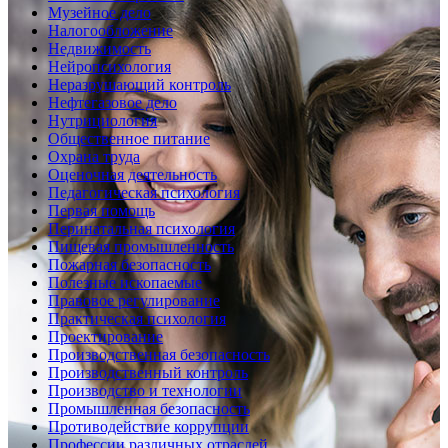
Музейное дело
Налогообложение
Недвижимость
Нейропсихология
Неразрушающий контроль
Нефтегазовое дело
Нутрициология
Общественное питание
Охрана труда
Оценочная деятельность
Педагогическая психология
Первая помощь
Перинатальная психология
Пищевая промышленность
Пожарная безопасность
Полезные ископаемые
Правовое регулирование
Практическая психология
Проектирование
Производственная безопасность
Производственный контроль
Производство и технологии
Промышленная безопасность
Противодействие коррупции
Профессии различных отраслей