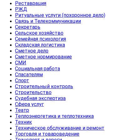
Реставрация
РЖД
Ритуальные услуги (похоронное дело)
Связь и Телекоммуникации
Секретарь
Сельское хозяйство
Семейная психология
Складская логистика
Сметное дело
Сметное нормирование
СМИ
Социальная работа
Спасателям
Спорт
Строительный контроль
Строительство
Судебная экспертиза
Сфера услуг
Театр
Теплоэнергетика и теплотехника
Техник
Техническое обслуживание и ремонт
Торговля и товароведение
Транспорт и дороги