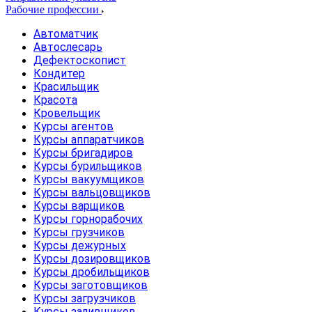
Рабочие профессии
Автоматчик
Автослесарь
Дефектоскопист
Кондитер
Красильщик
Красота
Кровельщик
Курсы агентов
Курсы аппаратчиков
Курсы бригадиров
Курсы бурильщиков
Курсы вакуумщиков
Курсы вальцовщиков
Курсы варщиков
Курсы горнорабочих
Курсы грузчиков
Курсы дежурных
Курсы дозировщиков
Курсы дробильщиков
Курсы заготовщиков
Курсы загрузчиков
Курсы заливщиков