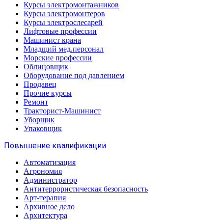
Курсы электромонтажников
Курсы электромонтеров
Курсы электрослесарей
Лифтовые профессии
Машинист крана
Младщий мед.персонал
Морские профессии
Облицовщик
Оборудование под давлением
Продавец
Прочие курсы
Ремонт
Тракторист-Машинист
Уборщик
Упаковщик
Повышение квалификации
Автоматизация
Агрономия
Администратор
Антитеррористическая безопасность
Арт-терапия
Архивное дело
Архитектура