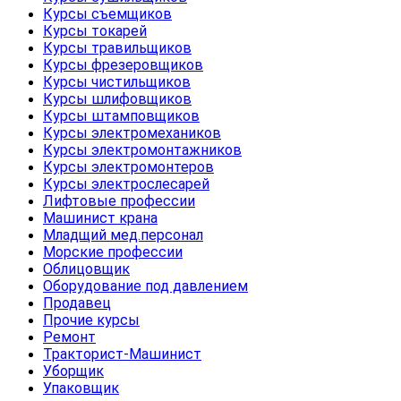
Курсы съемщиков
Курсы токарей
Курсы травильщиков
Курсы фрезеровщиков
Курсы чистильщиков
Курсы шлифовщиков
Курсы штамповщиков
Курсы электромехаников
Курсы электромонтажников
Курсы электромонтеров
Курсы электрослесарей
Лифтовые профессии
Машинист крана
Младщий мед.персонал
Морские профессии
Облицовщик
Оборудование под давлением
Продавец
Прочие курсы
Ремонт
Тракторист-Машинист
Уборщик
Упаковщик