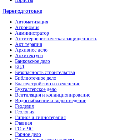
Юристы
Переподготовка
Автоматизация
Агрономия
Администратор
Антитеррористическая защищенность
Арт-терапия
Архивное дело
Архитектура
Банковское дело
БДД
Безопасность строительства
Библиотечное дело
Благоустройство и озеленение
Бухгалтерское дело
Вентиляция и кондиционирование
Водоснабжение и водоотведение
Геодезия
Геология
Гипноз и гипнотерапия
Главная
ГО и ЧС
Горное дело
Гостиничное дело и туризм