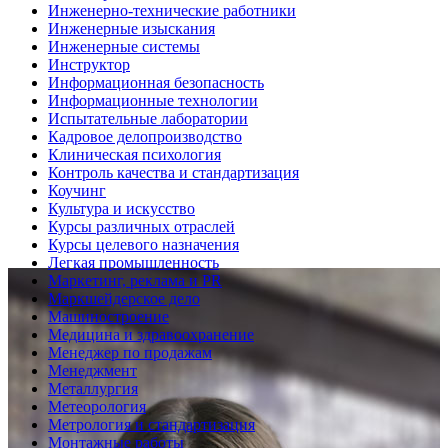
Инженерно-технические работники
Инженерные изыскания
Инженерные системы
Инструктор
Информационная безопасность
Информационные технологии
Испытательные лаборатории
Кадровое делопроизводство
Клиническая психология
Контроль качества и стандартизация
Коучинг
Культура и искусство
Курсы различных отраслей
Курсы целевого назначения
Легкая промышленность
Маркетинг, реклама и PR
Маркшейдерское дело
Машиностроение
Медицина и здравоохранение
Менеджер по продажам
Менеджмент
Металлургия
Метеорология
Метрология и стандартизация
Монтажные работы