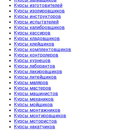
Курсы изготовителей
Курсы изолировщиков
Курсы инструкторов
Курсы испытателей
Курсы калибровщиков
Курсы кассиров
Курсы кладовщиков
Курсы клейщиков
Курсы комплектовщиков
Курсы контролеров
Курсы кузнецов
Курсы лаборантов
Курсы лакировщиков
Курсы литейщиков
Курсы маляров
Курсы мастеров
Курсы машинистов
Курсы механиков
Курсы мойщиков
Курсы монтажников
Курсы монтировщиков
Курсы мотористов
Курсы накатчиков