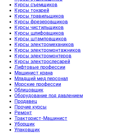
Курсы съемщиков
Курсы токарей
Курсы травильщиков
Курсы фрезеровщиков
Курсы чистильщиков
Курсы шлифовщиков
Курсы штамповщиков
Курсы электромехаников
Курсы электромонтажников
Курсы электромонтеров
Курсы электрослесарей
Лифтовые профессии
Машинист крана
Младщий мед.персонал
Морские профессии
Облицовщик
Оборудование под давлением
Продавец
Прочие курсы
Ремонт
Тракторист-Машинист
Уборщик
Упаковщик