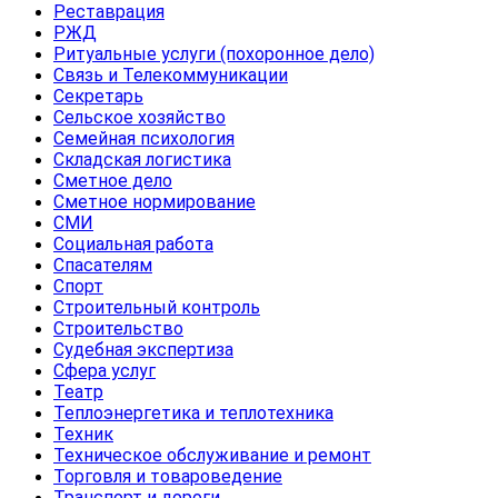
Реставрация
РЖД
Ритуальные услуги (похоронное дело)
Связь и Телекоммуникации
Секретарь
Сельское хозяйство
Семейная психология
Складская логистика
Сметное дело
Сметное нормирование
СМИ
Социальная работа
Спасателям
Спорт
Строительный контроль
Строительство
Судебная экспертиза
Сфера услуг
Театр
Теплоэнергетика и теплотехника
Техник
Техническое обслуживание и ремонт
Торговля и товароведение
Транспорт и дороги