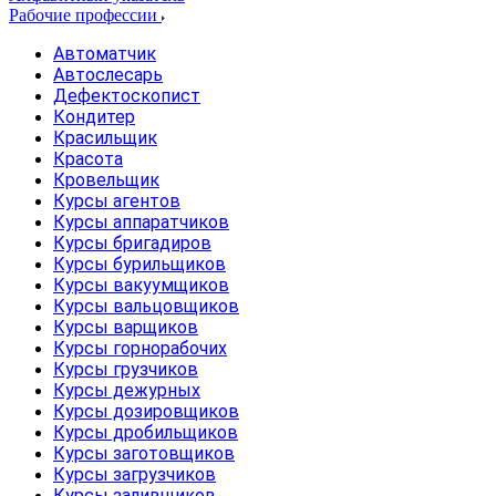
Рабочие профессии
Автоматчик
Автослесарь
Дефектоскопист
Кондитер
Красильщик
Красота
Кровельщик
Курсы агентов
Курсы аппаратчиков
Курсы бригадиров
Курсы бурильщиков
Курсы вакуумщиков
Курсы вальцовщиков
Курсы варщиков
Курсы горнорабочих
Курсы грузчиков
Курсы дежурных
Курсы дозировщиков
Курсы дробильщиков
Курсы заготовщиков
Курсы загрузчиков
Курсы заливщиков