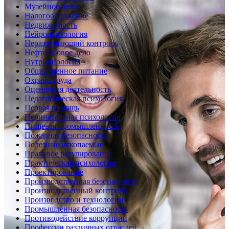
Музейное дело
Налогообложение
Недвижимость
Нейропсихология
Неразрушающий контроль
Нефтегазовое дело
Нутрициология
Общественное питание
Охрана труда
Оценочная деятельность
Педагогическая психология
Первая помощь
Перинатальная психология
Пищевая промышленность
Пожарная безопасность
Полезные ископаемые
Правовое регулирование
Практическая психология
Проектирование
Производственная безопасность
Производственный контроль
Производство и технологии
Промышленная безопасность
Противодействие коррупции
Профессии различных отраслей