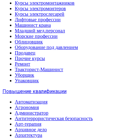
Курсы электромонтажников
Курсы электромонтеров
Курсы электрослесарей
Лифтовые профессии
Машинист крана
Младщий мед.персонал
Морские профессии
Облицовщик
Оборудование под давлением
Продавец
Прочие курсы
Ремонт
Тракторист-Машинист
Уборщик
Упаковщик
Повышение квалификации
Автоматизация
Агрономия
Администратор
Антитеррористическая безопасность
Арт-терапия
Архивное дело
Архитектура