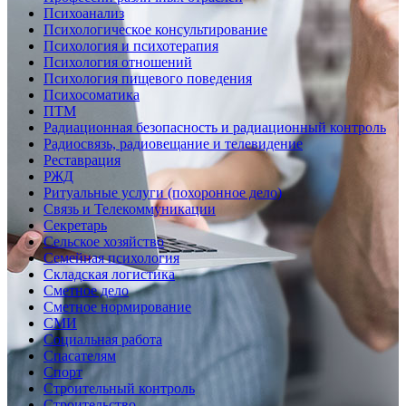
Психоанализ
Психологическое консультирование
Психология и психотерапия
Психология отношений
Психология пищевого поведения
Психосоматика
ПТМ
Радиационная безопасность и радиационный контроль
Радиосвязь, радиовещание и телевидение
Реставрация
РЖД
Ритуальные услуги (похоронное дело)
Связь и Телекоммуникации
Секретарь
Сельское хозяйство
Семейная психология
Складская логистика
Сметное дело
Сметное нормирование
СМИ
Социальная работа
Спасателям
Спорт
Строительный контроль
Строительство