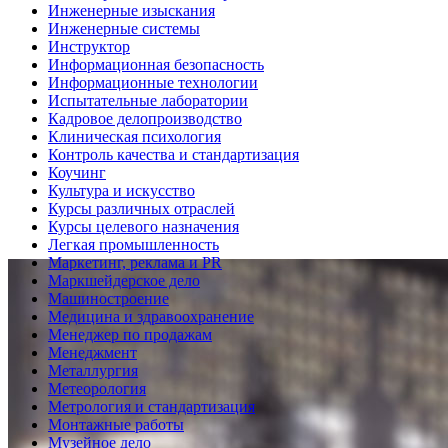
Инженерные изыскания
Инженерные системы
Инструктор
Информационная безопасность
Информационные технологии
Испытательные лаборатории
Кадровое делопроизводство
Клиническая психология
Контроль качества и стандартизация
Коучинг
Культура и искусство
Курсы различных отраслей
Курсы целевого назначения
Легкая промышленность
Маркетинг, реклама и PR
Маркшейдерское дело
Машиностроение
Медицина и здравоохранение
Менеджер по продажам
Менеджмент
Металлургия
Метеорология
Метрология и стандартизация
Монтажные работы
Музейное дело