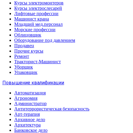
Курсы электромонтеров
Курсы электрослесарей
Лифтовые профессии
Машинист крана
Младщий мед.персонал
Морские профессии
Облицовщик
Оборудование под давлением
Продавец
Прочие курсы
Ремонт
Тракторист-Машинист
Уборщик
Упаковщик
Повышение квалификации
Автоматизация
Агрономия
Администратор
Антитеррористическая безопасность
Арт-терапия
Архивное дело
Архитектура
Банковское дело