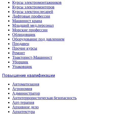
Курсы электромонтажников
Курсы электромонтеров
Курсы электрослесарей
Лифтовые профессии
Машинист крана
Младщий мед.персонал
Морские профессии
Облицовщик
Оборудование под давлением
Продавец
Прочие курсы
Ремонт
Тракторист-Машинист
Уборщик
Упаковщик
Повышение квалификации
Автоматизация
Агрономия
Администратор
Антитеррористическая безопасность
Арт-терапия
Архивное дело
Архитектура