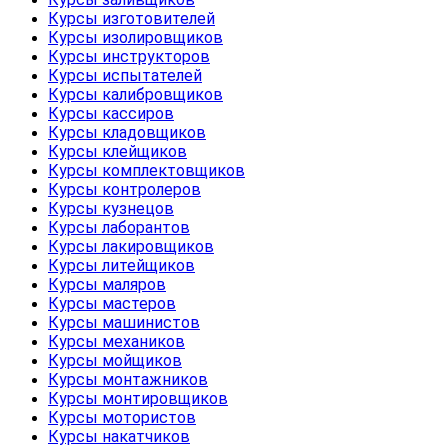
Курсы изготовителей
Курсы изолировщиков
Курсы инструкторов
Курсы испытателей
Курсы калибровщиков
Курсы кассиров
Курсы кладовщиков
Курсы клейщиков
Курсы комплектовщиков
Курсы контролеров
Курсы кузнецов
Курсы лаборантов
Курсы лакировщиков
Курсы литейщиков
Курсы маляров
Курсы мастеров
Курсы машинистов
Курсы механиков
Курсы мойщиков
Курсы монтажников
Курсы монтировщиков
Курсы мотористов
Курсы накатчиков