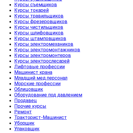
Курсы съемщиков
Курсы токарей
Курсы травильщиков
Курсы фрезеровщиков
Курсы чистильщиков
Курсы шлифовщиков
Курсы штамповщиков
Курсы электромехаников
Курсы электромонтажников
Курсы электромонтеров
Курсы электрослесарей
Лифтовые профессии
Машинист крана
Младщий мед.персонал
Морские профессии
Облицовщик
Оборудование под давлением
Продавец
Прочие курсы
Ремонт
Тракторист-Машинист
Уборщик
Упаковщик