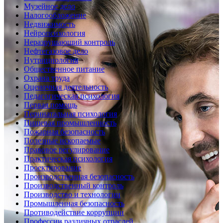
Музейное дело
Налогообложение
Недвижимость
Нейропсихология
Неразрушающий контроль
Нефтегазовое дело
Нутрициология
Общественное питание
Охрана труда
Оценочная деятельность
Педагогическая психология
Первая помощь
Перинатальная психология
Пищевая промышленность
Пожарная безопасность
Полезные ископаемые
Правовое регулирование
Практическая психология
Проектирование
Производственная безопасность
Производственный контроль
Производство и технологии
Промышленная безопасность
Противодействие коррупции
Профессии различных отраслей