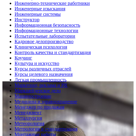
Инженерно-технические работники
Инженерные изыскания
Инженерные системы
Инструктор
Информационная безопасность
Информационные технологии
Испытательные лаборатории
Кадровое делопроизводство
Клиническая психология
Контроль качества и стандартизация
Коучинг
Культура и искусство
Курсы различных отраслей
Курсы целевого назначения
Легкая промышленность
Маркетинг, реклама и PR
Маркшейдерское дело
Машиностроение
Медицина и здравоохранение
Менеджер по продажам
Менеджмент
Металлургия
Метеорология
Метрология и стандартизация
Монтажные работы