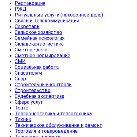
Реставрация
РЖД
Ритуальные услуги (похоронное дело)
Связь и Телекоммуникации
Секретарь
Сельское хозяйство
Семейная психология
Складская логистика
Сметное дело
Сметное нормирование
СМИ
Социальная работа
Спасателям
Спорт
Строительный контроль
Строительство
Судебная экспертиза
Сфера услуг
Театр
Теплоэнергетика и теплотехника
Техник
Техническое обслуживание и ремонт
Торговля и товароведение
Транспорт и дороги