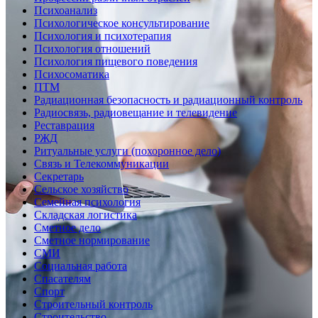
Психоанализ
Психологическое консультирование
Психология и психотерапия
Психология отношений
Психология пищевого поведения
Психосоматика
ПТМ
Радиационная безопасность и радиационный контроль
Радиосвязь, радиовещание и телевидение
Реставрация
РЖД
Ритуальные услуги (похоронное дело)
Связь и Телекоммуникации
Секретарь
Сельское хозяйство
Семейная психология
Складская логистика
Сметное дело
Сметное нормирование
СМИ
Социальная работа
Спасателям
Спорт
Строительный контроль
Строительство