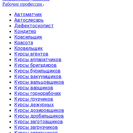
Рабочие профессии
Автоматчик
Автослесарь
Дефектоскопист
Кондитер
Красильщик
Красота
Кровельщик
Курсы агентов
Курсы аппаратчиков
Курсы бригадиров
Курсы бурильщиков
Курсы вакуумщиков
Курсы вальцовщиков
Курсы варщиков
Курсы горнорабочих
Курсы грузчиков
Курсы дежурных
Курсы дозировщиков
Курсы дробильщиков
Курсы заготовщиков
Курсы загрузчиков
Курсы заливщиков