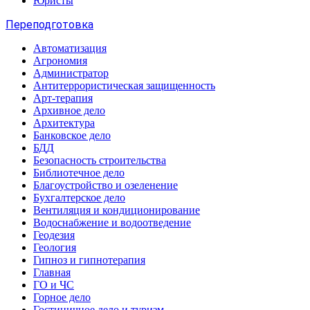
Юристы
Переподготовка
Автоматизация
Агрономия
Администратор
Антитеррористическая защищенность
Арт-терапия
Архивное дело
Архитектура
Банковское дело
БДД
Безопасность строительства
Библиотечное дело
Благоустройство и озеленение
Бухгалтерское дело
Вентиляция и кондиционирование
Водоснабжение и водоотведение
Геодезия
Геология
Гипноз и гипнотерапия
Главная
ГО и ЧС
Горное дело
Гостиничное дело и туризм