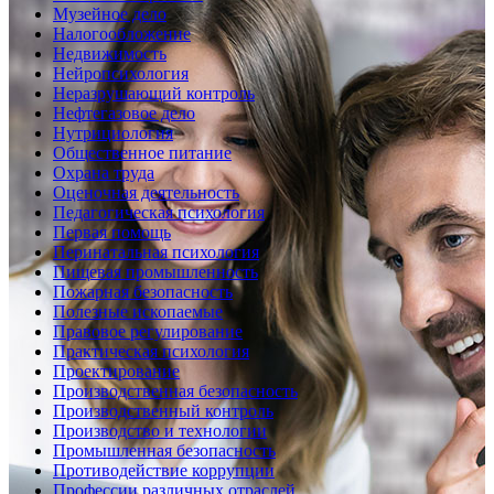
Музейное дело
Налогообложение
Недвижимость
Нейропсихология
Неразрушающий контроль
Нефтегазовое дело
Нутрициология
Общественное питание
Охрана труда
Оценочная деятельность
Педагогическая психология
Первая помощь
Перинатальная психология
Пищевая промышленность
Пожарная безопасность
Полезные ископаемые
Правовое регулирование
Практическая психология
Проектирование
Производственная безопасность
Производственный контроль
Производство и технологии
Промышленная безопасность
Противодействие коррупции
Профессии различных отраслей