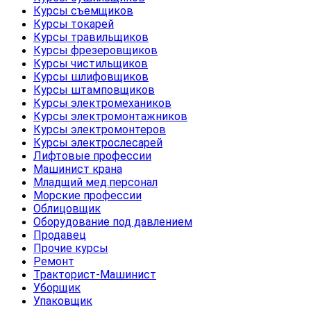
Курсы съемщиков
Курсы токарей
Курсы травильщиков
Курсы фрезеровщиков
Курсы чистильщиков
Курсы шлифовщиков
Курсы штамповщиков
Курсы электромехаников
Курсы электромонтажников
Курсы электромонтеров
Курсы электрослесарей
Лифтовые профессии
Машинист крана
Младщий мед.персонал
Морские профессии
Облицовщик
Оборудование под давлением
Продавец
Прочие курсы
Ремонт
Тракторист-Машинист
Уборщик
Упаковщик