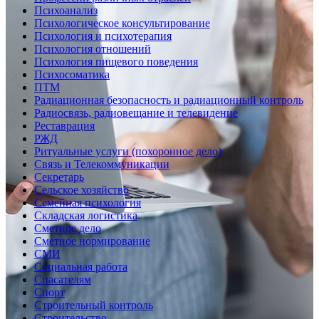
Психоанализ
Психологическое консультирование
Психология и психотерапия
Психология отношений
Психология пищевого поведения
Психосоматика
ПТМ
Радиационная безопасность и радиационный контроль
Радиосвязь, радиовещание и телевидение
Реставрация
РЖД
Ритуальные услуги (похоронное дело)
Связь и Телекоммуникации
Секретарь
Сельское хозяйство
Семейная психология
Складская логистика
Сметное дело
Сметное нормирование
СМИ
Социальная работа
Спасателям
Спорт
Строительный контроль
Строительство