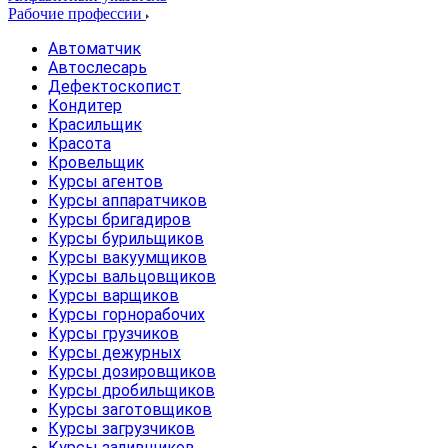
Рабочие профессии
Автоматчик
Автослесарь
Дефектоскопист
Кондитер
Красильщик
Красота
Кровельщик
Курсы агентов
Курсы аппаратчиков
Курсы бригадиров
Курсы бурильщиков
Курсы вакуумщиков
Курсы вальцовщиков
Курсы варщиков
Курсы горнорабочих
Курсы грузчиков
Курсы дежурных
Курсы дозировщиков
Курсы дробильщиков
Курсы заготовщиков
Курсы загрузчиков
Курсы заливщиков