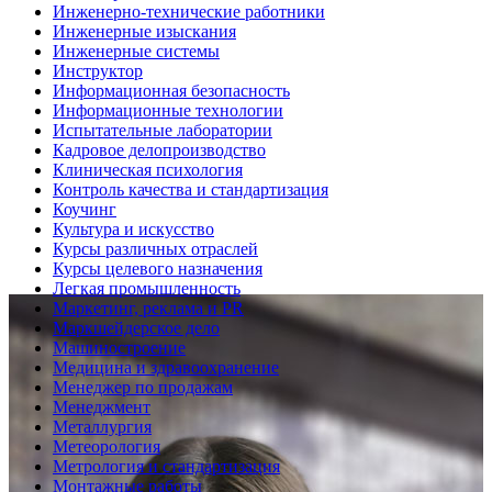
Инженерно-технические работники
Инженерные изыскания
Инженерные системы
Инструктор
Информационная безопасность
Информационные технологии
Испытательные лаборатории
Кадровое делопроизводство
Клиническая психология
Контроль качества и стандартизация
Коучинг
Культура и искусство
Курсы различных отраслей
Курсы целевого назначения
Легкая промышленность
Маркетинг, реклама и PR
Маркшейдерское дело
Машиностроение
Медицина и здравоохранение
Менеджер по продажам
Менеджмент
Металлургия
Метеорология
Метрология и стандартизация
Монтажные работы