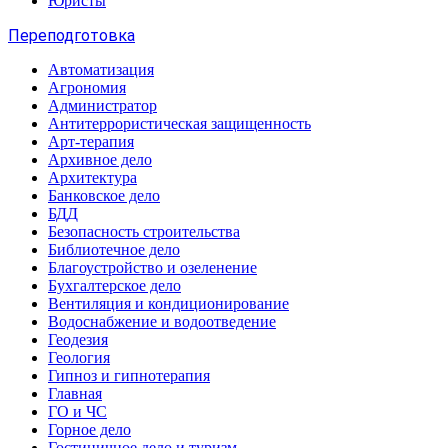
Юристы
Переподготовка
Автоматизация
Агрономия
Администратор
Антитеррористическая защищенность
Арт-терапия
Архивное дело
Архитектура
Банковское дело
БДД
Безопасность строительства
Библиотечное дело
Благоустройство и озеленение
Бухгалтерское дело
Вентиляция и кондиционирование
Водоснабжение и водоотведение
Геодезия
Геология
Гипноз и гипнотерапия
Главная
ГО и ЧС
Горное дело
Гостиничное дело и туризм