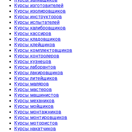
Курсы изготовителей
Курсы изолировщиков
Курсы инструкторов
Курсы испытателей
Курсы калибровщиков
Курсы кассиров
Курсы кладовщиков
Курсы клейщиков
Курсы комплектовщиков
Курсы контролеров
Курсы кузнецов
Курсы лаборантов
Курсы лакировщиков
Курсы литейщиков
Курсы маляров
Курсы мастеров
Курсы машинистов
Курсы механиков
Курсы мойщиков
Курсы монтажников
Курсы монтировщиков
Курсы мотористов
Курсы накатчиков