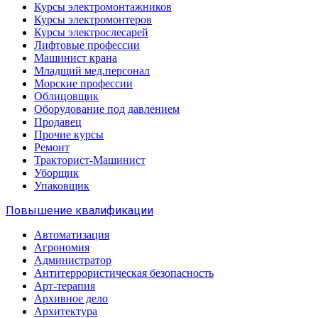
Курсы электромонтажников
Курсы электромонтеров
Курсы электрослесарей
Лифтовые профессии
Машинист крана
Младщий мед.персонал
Морские профессии
Облицовщик
Оборудование под давлением
Продавец
Прочие курсы
Ремонт
Тракторист-Машинист
Уборщик
Упаковщик
Повышение квалификации
Автоматизация
Агрономия
Администратор
Антитеррористическая безопасность
Арт-терапия
Архивное дело
Архитектура