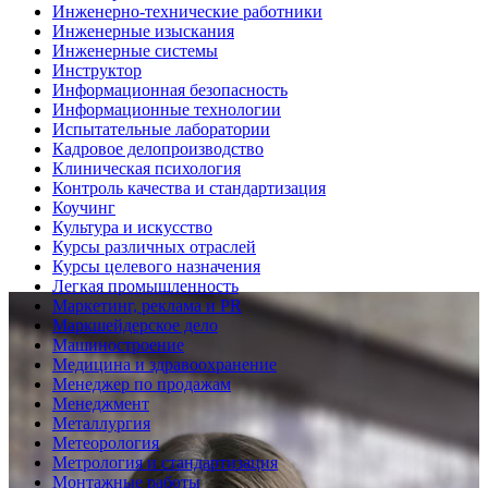
Инженерно-технические работники
Инженерные изыскания
Инженерные системы
Инструктор
Информационная безопасность
Информационные технологии
Испытательные лаборатории
Кадровое делопроизводство
Клиническая психология
Контроль качества и стандартизация
Коучинг
Культура и искусство
Курсы различных отраслей
Курсы целевого назначения
Легкая промышленность
Маркетинг, реклама и PR
Маркшейдерское дело
Машиностроение
Медицина и здравоохранение
Менеджер по продажам
Менеджмент
Металлургия
Метеорология
Метрология и стандартизация
Монтажные работы