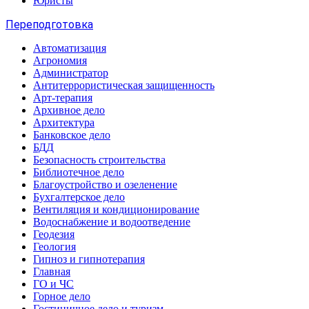
Юристы
Переподготовка
Автоматизация
Агрономия
Администратор
Антитеррористическая защищенность
Арт-терапия
Архивное дело
Архитектура
Банковское дело
БДД
Безопасность строительства
Библиотечное дело
Благоустройство и озеленение
Бухгалтерское дело
Вентиляция и кондиционирование
Водоснабжение и водоотведение
Геодезия
Геология
Гипноз и гипнотерапия
Главная
ГО и ЧС
Горное дело
Гостиничное дело и туризм