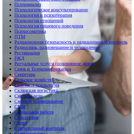
Психоанализ
Психологическое консультирование
Психология и психотерапия
Психология отношений
Психология пищевого поведения
Психосоматика
ПТМ
Радиационная безопасность и радиационный контроль
Радиосвязь, радиовещание и телевидение
Реставрация
РЖД
Ритуальные услуги (похоронное дело)
Связь и Телекоммуникации
Секретарь
Сельское хозяйство
Семейная психология
Складская логистика
Сметное дело
Сметное нормирование
СМИ
Социальная работа
Спасателям
Спорт
Строительный контроль
Строительство