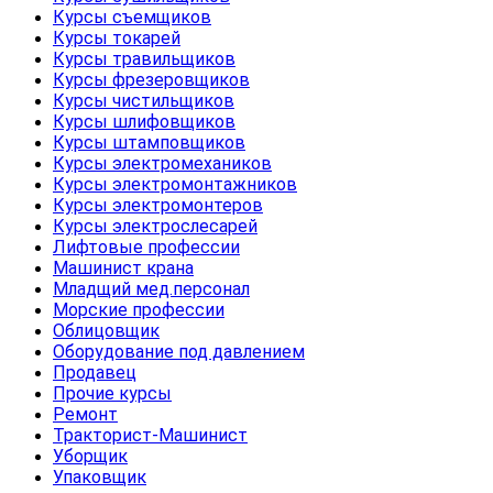
Курсы съемщиков
Курсы токарей
Курсы травильщиков
Курсы фрезеровщиков
Курсы чистильщиков
Курсы шлифовщиков
Курсы штамповщиков
Курсы электромехаников
Курсы электромонтажников
Курсы электромонтеров
Курсы электрослесарей
Лифтовые профессии
Машинист крана
Младщий мед.персонал
Морские профессии
Облицовщик
Оборудование под давлением
Продавец
Прочие курсы
Ремонт
Тракторист-Машинист
Уборщик
Упаковщик