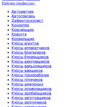
Рабочие профессии
Автоматчик
Автослесарь
Дефектоскопист
Кондитер
Красильщик
Красота
Кровельщик
Курсы агентов
Курсы аппаратчиков
Курсы бригадиров
Курсы бурильщиков
Курсы вакуумщиков
Курсы вальцовщиков
Курсы варщиков
Курсы горнорабочих
Курсы грузчиков
Курсы дежурных
Курсы дозировщиков
Курсы дробильщиков
Курсы заготовщиков
Курсы загрузчиков
Курсы заливщиков