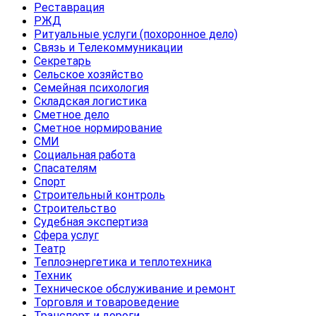
Реставрация
РЖД
Ритуальные услуги (похоронное дело)
Связь и Телекоммуникации
Секретарь
Сельское хозяйство
Семейная психология
Складская логистика
Сметное дело
Сметное нормирование
СМИ
Социальная работа
Спасателям
Спорт
Строительный контроль
Строительство
Судебная экспертиза
Сфера услуг
Театр
Теплоэнергетика и теплотехника
Техник
Техническое обслуживание и ремонт
Торговля и товароведение
Транспорт и дороги