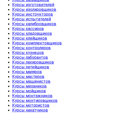
Курсы изготовителей
Курсы изолировщиков
Курсы инструкторов
Курсы испытателей
Курсы калибровщиков
Курсы кассиров
Курсы кладовщиков
Курсы клейщиков
Курсы комплектовщиков
Курсы контролеров
Курсы кузнецов
Курсы лаборантов
Курсы лакировщиков
Курсы литейщиков
Курсы маляров
Курсы мастеров
Курсы машинистов
Курсы механиков
Курсы мойщиков
Курсы монтажников
Курсы монтировщиков
Курсы мотористов
Курсы накатчиков