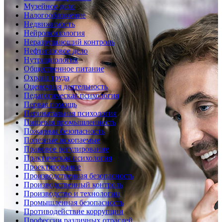
Музейное дело
Налогообложение
Недвижимость
Нейропсихология
Неразрушающий контроль
Нефтегазовое дело
Нутрициология
Общественное питание
Охрана труда
Оценочная деятельность
Педагогическая психология
Первая помощь
Перинатальная психология
Пищевая промышленность
Пожарная безопасность
Полезные ископаемые
Правовое регулирование
Практическая психология
Проектирование
Производственная безопасность
Производственный контроль
Производство и технологии
Промышленная безопасность
Противодействие коррупции
Профессии различных отраслей