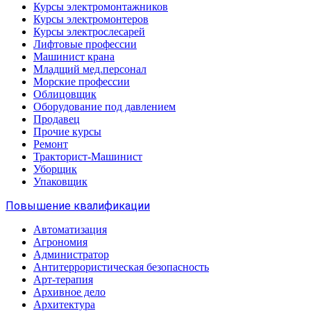
Курсы электромонтажников
Курсы электромонтеров
Курсы электрослесарей
Лифтовые профессии
Машинист крана
Младщий мед.персонал
Морские профессии
Облицовщик
Оборудование под давлением
Продавец
Прочие курсы
Ремонт
Тракторист-Машинист
Уборщик
Упаковщик
Повышение квалификации
Автоматизация
Агрономия
Администратор
Антитеррористическая безопасность
Арт-терапия
Архивное дело
Архитектура