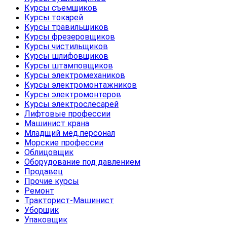
Курсы съемщиков
Курсы токарей
Курсы травильщиков
Курсы фрезеровщиков
Курсы чистильщиков
Курсы шлифовщиков
Курсы штамповщиков
Курсы электромехаников
Курсы электромонтажников
Курсы электромонтеров
Курсы электрослесарей
Лифтовые профессии
Машинист крана
Младщий мед.персонал
Морские профессии
Облицовщик
Оборудование под давлением
Продавец
Прочие курсы
Ремонт
Тракторист-Машинист
Уборщик
Упаковщик