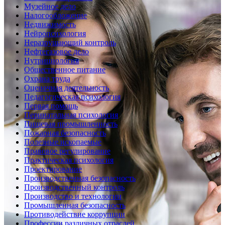
Музейное дело
Налогообложение
Недвижимость
Нейропсихология
Неразрушающий контроль
Нефтегазовое дело
Нутрициология
Общественное питание
Охрана труда
Оценочная деятельность
Педагогическая психология
Первая помощь
Перинатальная психология
Пищевая промышленность
Пожарная безопасность
Полезные ископаемые
Правовое регулирование
Практическая психология
Проектирование
Производственная безопасность
Производственный контроль
Производство и технологии
Промышленная безопасность
Противодействие коррупции
Профессии различных отраслей