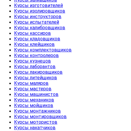
Курсы изготовителей
Курсы изолировщиков
Курсы инструкторов
Курсы испытателей
Курсы калибровщиков
Курсы кассиров
Курсы кладовщиков
Курсы клейщиков
Курсы комплектовщиков
Курсы контролеров
Курсы кузнецов
Курсы лаборантов
Курсы лакировщиков
Курсы литейщиков
Курсы маляров
Курсы мастеров
Курсы машинистов
Курсы механиков
Курсы мойщиков
Курсы монтажников
Курсы монтировщиков
Курсы мотористов
Курсы накатчиков