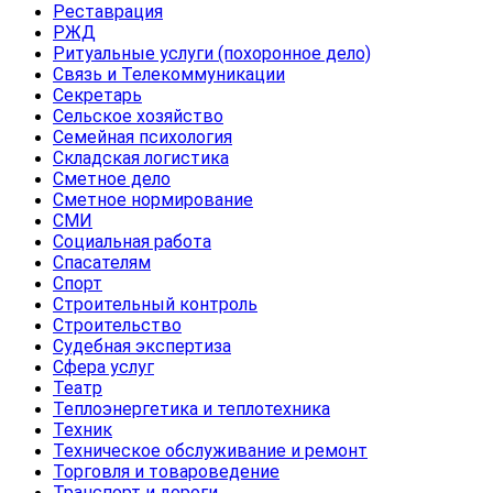
Реставрация
РЖД
Ритуальные услуги (похоронное дело)
Связь и Телекоммуникации
Секретарь
Сельское хозяйство
Семейная психология
Складская логистика
Сметное дело
Сметное нормирование
СМИ
Социальная работа
Спасателям
Спорт
Строительный контроль
Строительство
Судебная экспертиза
Сфера услуг
Театр
Теплоэнергетика и теплотехника
Техник
Техническое обслуживание и ремонт
Торговля и товароведение
Транспорт и дороги