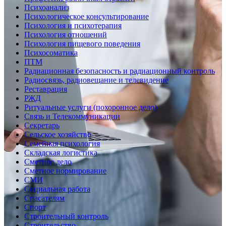
Психоанализ
Психологическое консультирование
Психология и психотерапия
Психология отношений
Психология пищевого поведения
Психосоматика
ПТМ
Радиационная безопасность и радиационный контроль
Радиосвязь, радиовещание и телевидение
Реставрация
РЖД
Ритуальные услуги (похоронное дело)
Связь и Телекоммуникации
Секретарь
Сельское хозяйство
Семейная психология
Складская логистика
Сметное дело
Сметное нормирование
СМИ
Социальная работа
Спасателям
Спорт
Строительный контроль
Строительство