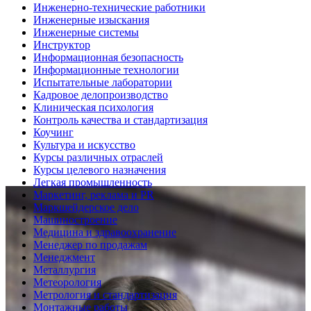
Инженерно-технические работники
Инженерные изыскания
Инженерные системы
Инструктор
Информационная безопасность
Информационные технологии
Испытательные лаборатории
Кадровое делопроизводство
Клиническая психология
Контроль качества и стандартизация
Коучинг
Культура и искусство
Курсы различных отраслей
Курсы целевого назначения
Легкая промышленность
Маркетинг, реклама и PR
Маркшейдерское дело
Машиностроение
Медицина и здравоохранение
Менеджер по продажам
Менеджмент
Металлургия
Метеорология
Метрология и стандартизация
Монтажные работы