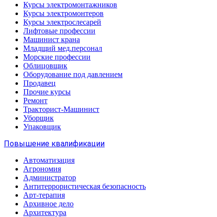
Курсы электромонтажников
Курсы электромонтеров
Курсы электрослесарей
Лифтовые профессии
Машинист крана
Младщий мед.персонал
Морские профессии
Облицовщик
Оборудование под давлением
Продавец
Прочие курсы
Ремонт
Тракторист-Машинист
Уборщик
Упаковщик
Повышение квалификации
Автоматизация
Агрономия
Администратор
Антитеррористическая безопасность
Арт-терапия
Архивное дело
Архитектура