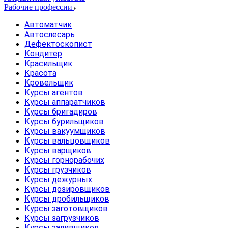
Рабочие профессии
Автоматчик
Автослесарь
Дефектоскопист
Кондитер
Красильщик
Красота
Кровельщик
Курсы агентов
Курсы аппаратчиков
Курсы бригадиров
Курсы бурильщиков
Курсы вакуумщиков
Курсы вальцовщиков
Курсы варщиков
Курсы горнорабочих
Курсы грузчиков
Курсы дежурных
Курсы дозировщиков
Курсы дробильщиков
Курсы заготовщиков
Курсы загрузчиков
Курсы заливщиков