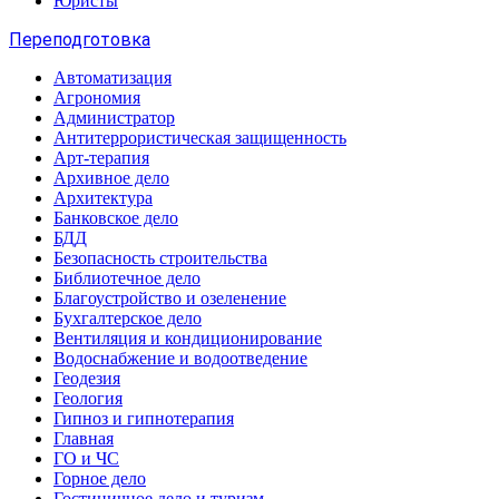
Юристы
Переподготовка
Автоматизация
Агрономия
Администратор
Антитеррористическая защищенность
Арт-терапия
Архивное дело
Архитектура
Банковское дело
БДД
Безопасность строительства
Библиотечное дело
Благоустройство и озеленение
Бухгалтерское дело
Вентиляция и кондиционирование
Водоснабжение и водоотведение
Геодезия
Геология
Гипноз и гипнотерапия
Главная
ГО и ЧС
Горное дело
Гостиничное дело и туризм