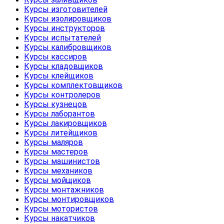
Курсы изготовителей
Курсы изолировщиков
Курсы инструкторов
Курсы испытателей
Курсы калибровщиков
Курсы кассиров
Курсы кладовщиков
Курсы клейщиков
Курсы комплектовщиков
Курсы контролеров
Курсы кузнецов
Курсы лаборантов
Курсы лакировщиков
Курсы литейщиков
Курсы маляров
Курсы мастеров
Курсы машинистов
Курсы механиков
Курсы мойщиков
Курсы монтажников
Курсы монтировщиков
Курсы мотористов
Курсы накатчиков