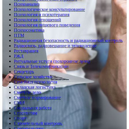
Психоанализ
Психологическое консультирование
Психология и психотерапия
Психология отношений
Психология пищевого поведения
Психосоматика
ПТМ
Радиационная безопасность и радиационный контроль
Радиосвязь, радиовещание и телевидение
Реставрация
РЖД
Ритуальные услуги (похоронное дело)
Связь и Телекоммуникации
Секретарь
Сельское хозяйство
Семейная психология
Складская логистика
Сметное дело
Сметное нормирование
СМИ
Социальная работа
Спасателям
Спорт
Строительный контроль
Строительство