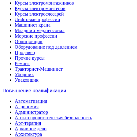
Курсы электромонтажников
Курсы электромонтеров
Курсы электрослесарей
Лифтовые профессии
Машинист крана
Младщий мед.персонал
Морские профессии
Облицовщик
Оборудование под давлением
Продавец
Прочие курсы
Ремонт
Тракторист-Машинист
Уборщик
Упаковщик
Повышение квалификации
Автоматизация
Агрономия
Администратор
Антитеррористическая безопасность
Арт-терапия
Архивное дело
Архитектура