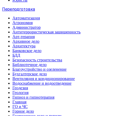
Юристы
Переподготовка
Автоматизация
Агрономия
Администратор
Антитеррористическая защищенность
Арт-терапия
Архивное дело
Архитектура
Банковское дело
БДД
Безопасность строительства
Библиотечное дело
Благоустройство и озеленение
Бухгалтерское дело
Вентиляция и кондиционирование
Водоснабжение и водоотведение
Геодезия
Геология
Гипноз и гипнотерапия
Главная
ГО и ЧС
Горное дело
Гостиничное дело и туризм