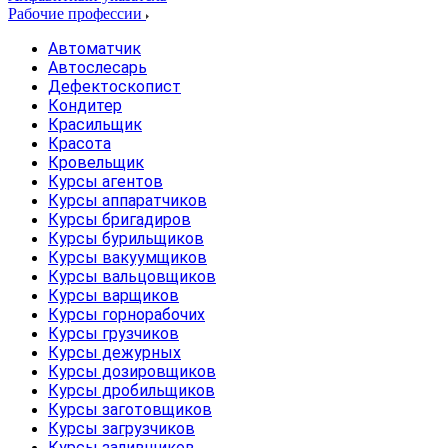
Рабочие профессии
Автоматчик
Автослесарь
Дефектоскопист
Кондитер
Красильщик
Красота
Кровельщик
Курсы агентов
Курсы аппаратчиков
Курсы бригадиров
Курсы бурильщиков
Курсы вакуумщиков
Курсы вальцовщиков
Курсы варщиков
Курсы горнорабочих
Курсы грузчиков
Курсы дежурных
Курсы дозировщиков
Курсы дробильщиков
Курсы заготовщиков
Курсы загрузчиков
Курсы заливщиков