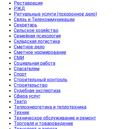
Реставрация
РЖД
Ритуальные услуги (похоронное дело)
Связь и Телекоммуникации
Секретарь
Сельское хозяйство
Семейная психология
Складская логистика
Сметное дело
Сметное нормирование
СМИ
Социальная работа
Спасателям
Спорт
Строительный контроль
Строительство
Судебная экспертиза
Сфера услуг
Театр
Теплоэнергетика и теплотехника
Техник
Техническое обслуживание и ремонт
Торговля и товароведение
Транспорт и дороги