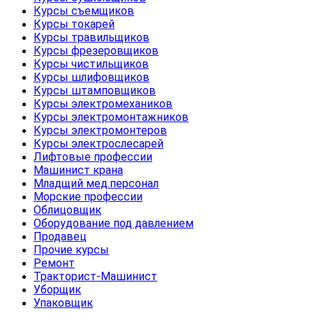
Курсы съемщиков
Курсы токарей
Курсы травильщиков
Курсы фрезеровщиков
Курсы чистильщиков
Курсы шлифовщиков
Курсы штамповщиков
Курсы электромехаников
Курсы электромонтажников
Курсы электромонтеров
Курсы электрослесарей
Лифтовые профессии
Машинист крана
Младщий мед.персонал
Морские профессии
Облицовщик
Оборудование под давлением
Продавец
Прочие курсы
Ремонт
Тракторист-Машинист
Уборщик
Упаковщик