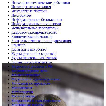
Инженерно-технические работники
Инженерные изыскания
Инженерные системы
Инструктор
Информационная безопасность
Информационные технологии
Испытательные лаборатории
Кадровое делопроизводство
Клиническая психология
Контроль качества и стандартизация
Коучинг
Культура и искусство
Курсы различных отраслей
Курсы целевого назначения
Легкая промышленность
Маркетинг, реклама и PR
Маркшейдерское дело
Машиностроение
Медицина и здравоохранение
Менеджер по продажам
Менеджмент
Металлургия
Метеорология
Метрология и стандартизация
Монтажные работы