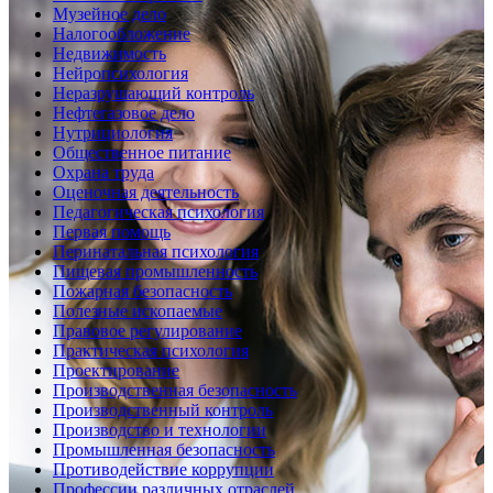
Музейное дело
Налогообложение
Недвижимость
Нейропсихология
Неразрушающий контроль
Нефтегазовое дело
Нутрициология
Общественное питание
Охрана труда
Оценочная деятельность
Педагогическая психология
Первая помощь
Перинатальная психология
Пищевая промышленность
Пожарная безопасность
Полезные ископаемые
Правовое регулирование
Практическая психология
Проектирование
Производственная безопасность
Производственный контроль
Производство и технологии
Промышленная безопасность
Противодействие коррупции
Профессии различных отраслей