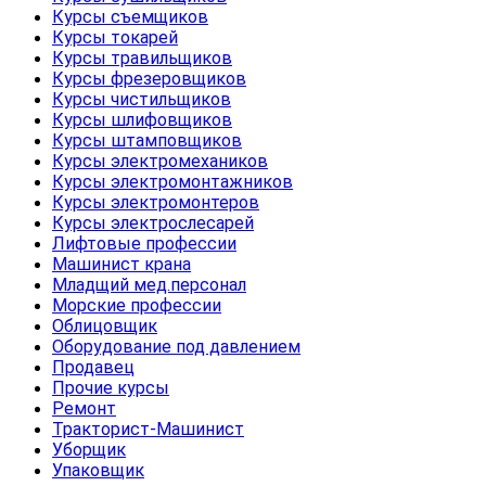
Курсы съемщиков
Курсы токарей
Курсы травильщиков
Курсы фрезеровщиков
Курсы чистильщиков
Курсы шлифовщиков
Курсы штамповщиков
Курсы электромехаников
Курсы электромонтажников
Курсы электромонтеров
Курсы электрослесарей
Лифтовые профессии
Машинист крана
Младщий мед.персонал
Морские профессии
Облицовщик
Оборудование под давлением
Продавец
Прочие курсы
Ремонт
Тракторист-Машинист
Уборщик
Упаковщик