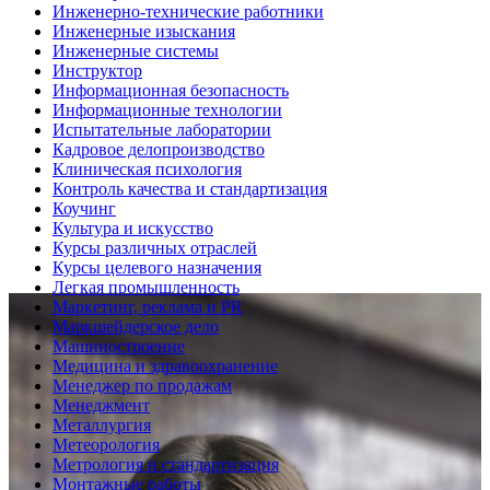
Инженерно-технические работники
Инженерные изыскания
Инженерные системы
Инструктор
Информационная безопасность
Информационные технологии
Испытательные лаборатории
Кадровое делопроизводство
Клиническая психология
Контроль качества и стандартизация
Коучинг
Культура и искусство
Курсы различных отраслей
Курсы целевого назначения
Легкая промышленность
Маркетинг, реклама и PR
Маркшейдерское дело
Машиностроение
Медицина и здравоохранение
Менеджер по продажам
Менеджмент
Металлургия
Метеорология
Метрология и стандартизация
Монтажные работы