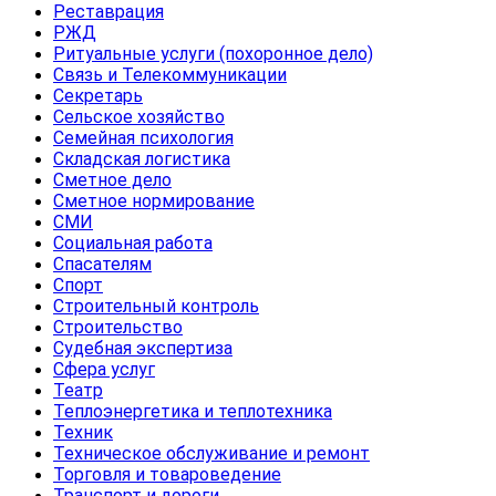
Реставрация
РЖД
Ритуальные услуги (похоронное дело)
Связь и Телекоммуникации
Секретарь
Сельское хозяйство
Семейная психология
Складская логистика
Сметное дело
Сметное нормирование
СМИ
Социальная работа
Спасателям
Спорт
Строительный контроль
Строительство
Судебная экспертиза
Сфера услуг
Театр
Теплоэнергетика и теплотехника
Техник
Техническое обслуживание и ремонт
Торговля и товароведение
Транспорт и дороги