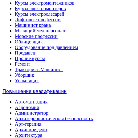
Курсы электромонтажников
Курсы электромонтеров
Курсы электрослесарей
Лифтовые профессии
Машинист крана
Младщий мед.персонал
Морские профессии
Облицовщик
Оборудование под давлением
Продавец
Прочие курсы
Ремонт
Тракторист-Машинист
Уборщик
Упаковщик
Повышение квалификации
Автоматизация
Агрономия
Администратор
Антитеррористическая безопасность
Арт-терапия
Архивное дело
Архитектура