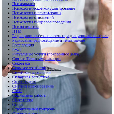
Психоанализ
Психологическое консультирование
Психология и психотерапия
Психология отношений
Психология пищевого поведения
Психосоматика
ПТМ
Радиационная безопасность и радиационный контроль
Радиосвязь, радиовещание и телевидение
Реставрация
РЖД
Ритуальные услуги (похоронное дело)
Связь и Телекоммуникации
Секретарь
Сельское хозяйство
Семейная психология
Складская логистика
Сметное дело
Сметное нормирование
СМИ
Социальная работа
Спасателям
Спорт
Строительный контроль
Строительство