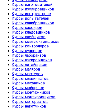
Курсы изготовителей
Курсы изолировщиков
Курсы инструкторов
Курсы испытателей
Курсы калибровщиков
Курсы кассиров
Курсы кладовщиков
Курсы клейщиков
Курсы комплектовщиков
Курсы контролеров
Курсы кузнецов
Курсы лаборантов
Курсы лакировщиков
Курсы литейщиков
Курсы маляров
Курсы мастеров
Курсы машинистов
Курсы механиков
Курсы мойщиков
Курсы монтажников
Курсы монтировщиков
Курсы мотористов
Курсы накатчиков