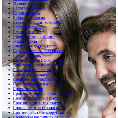
Музейное дело
Налогообложение
Недвижимость
Нейропсихология
Неразрушающий контроль
Нефтегазовое дело
Нутрициология
Общественное питание
Охрана труда
Оценочная деятельность
Педагогическая психология
Первая помощь
Перинатальная психология
Пищевая промышленность
Пожарная безопасность
Полезные ископаемые
Правовое регулирование
Практическая психология
Проектирование
Производственная безопасность
Производственный контроль
Производство и технологии
Промышленная безопасность
Противодействие коррупции
Профессии различных отраслей