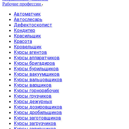
Рабочие профессии
Автоматчик
Автослесарь
Дефектоскопист
Кондитер
Красильщик
Красота
Кровельщик
Курсы агентов
Курсы аппаратчиков
Курсы бригадиров
Курсы бурильщиков
Курсы вакуумщиков
Курсы вальцовщиков
Курсы варщиков
Курсы горнорабочих
Курсы грузчиков
Курсы дежурных
Курсы дозировщиков
Курсы дробильщиков
Курсы заготовщиков
Курсы загрузчиков
Курсы заливщиков