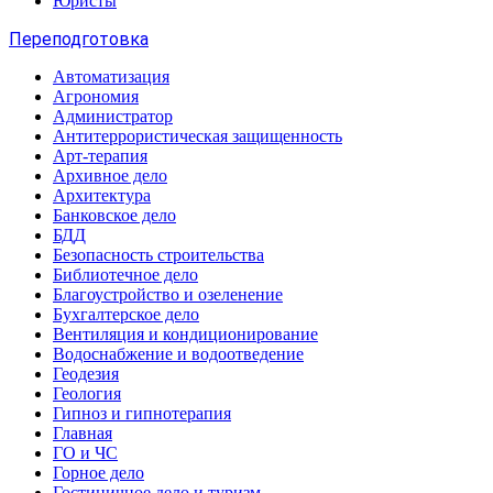
Юристы
Переподготовка
Автоматизация
Агрономия
Администратор
Антитеррористическая защищенность
Арт-терапия
Архивное дело
Архитектура
Банковское дело
БДД
Безопасность строительства
Библиотечное дело
Благоустройство и озеленение
Бухгалтерское дело
Вентиляция и кондиционирование
Водоснабжение и водоотведение
Геодезия
Геология
Гипноз и гипнотерапия
Главная
ГО и ЧС
Горное дело
Гостиничное дело и туризм