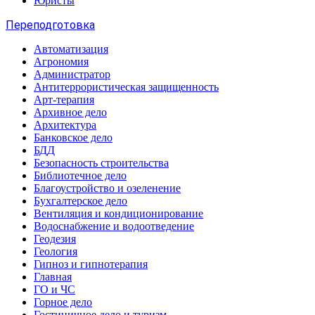
Юристы
Переподготовка
Автоматизация
Агрономия
Администратор
Антитеррористическая защищенность
Арт-терапия
Архивное дело
Архитектура
Банковское дело
БДД
Безопасность строительства
Библиотечное дело
Благоустройство и озеленение
Бухгалтерское дело
Вентиляция и кондиционирование
Водоснабжение и водоотведение
Геодезия
Геология
Гипноз и гипнотерапия
Главная
ГО и ЧС
Горное дело
Гостиничное дело и туризм