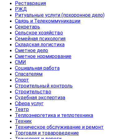
Реставрация
РЖД
Ритуальные услуги (похоронное дело)
Связь и Телекоммуникации
Секретарь
Сельское хозяйство
Семейная психология
Складская логистика
Сметное дело
Сметное нормирование
СМИ
Социальная работа
Спасателям
Спорт
Строительный контроль
Строительство
Судебная экспертиза
Сфера услуг
Театр
Теплоэнергетика и теплотехника
Техник
Техническое обслуживание и ремонт
Торговля и товароведение
Транспорт и дороги