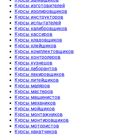
Курсы изготовителей
Курсы изолировщиков
Курсы инструкторов
Курсы испытателей
Курсы калибровщиков
Курсы кассиров
Курсы кладовщиков
Курсы клейщиков
Курсы комплектовщиков
Курсы контролеров
Курсы кузнецов
Курсы лаборантов
Курсы лакировщиков
Курсы литейщиков
Курсы маляров
Курсы мастеров
Курсы машинистов
Курсы механиков
Курсы мойщиков
Курсы монтажников
Курсы монтировщиков
Курсы мотористов
Курсы накатчиков