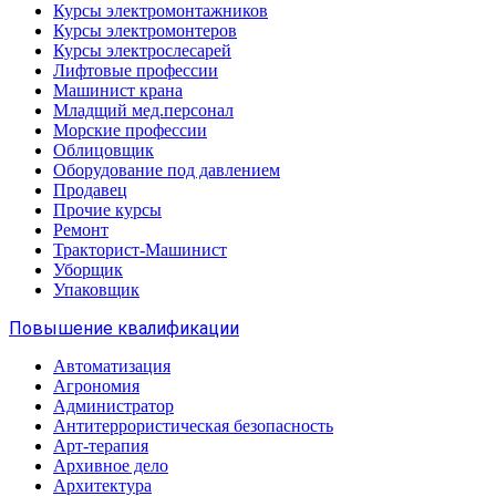
Курсы электромонтажников
Курсы электромонтеров
Курсы электрослесарей
Лифтовые профессии
Машинист крана
Младщий мед.персонал
Морские профессии
Облицовщик
Оборудование под давлением
Продавец
Прочие курсы
Ремонт
Тракторист-Машинист
Уборщик
Упаковщик
Повышение квалификации
Автоматизация
Агрономия
Администратор
Антитеррористическая безопасность
Арт-терапия
Архивное дело
Архитектура