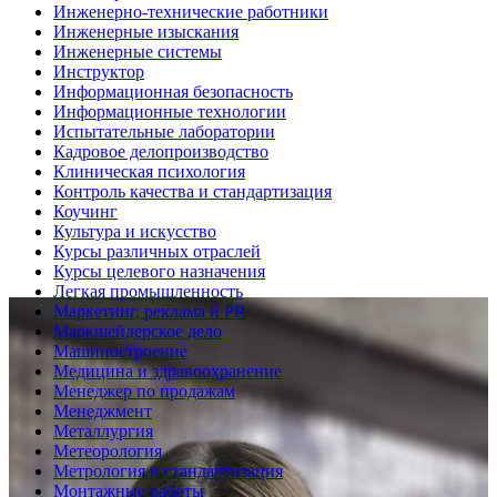
Инженерно-технические работники
Инженерные изыскания
Инженерные системы
Инструктор
Информационная безопасность
Информационные технологии
Испытательные лаборатории
Кадровое делопроизводство
Клиническая психология
Контроль качества и стандартизация
Коучинг
Культура и искусство
Курсы различных отраслей
Курсы целевого назначения
Легкая промышленность
Маркетинг, реклама и PR
Маркшейдерское дело
Машиностроение
Медицина и здравоохранение
Менеджер по продажам
Менеджмент
Металлургия
Метеорология
Метрология и стандартизация
Монтажные работы