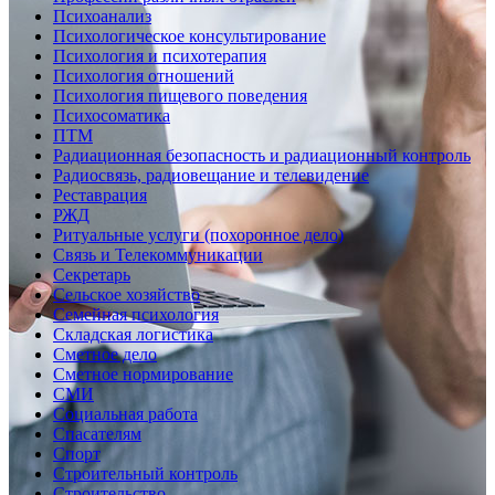
Психоанализ
Психологическое консультирование
Психология и психотерапия
Психология отношений
Психология пищевого поведения
Психосоматика
ПТМ
Радиационная безопасность и радиационный контроль
Радиосвязь, радиовещание и телевидение
Реставрация
РЖД
Ритуальные услуги (похоронное дело)
Связь и Телекоммуникации
Секретарь
Сельское хозяйство
Семейная психология
Складская логистика
Сметное дело
Сметное нормирование
СМИ
Социальная работа
Спасателям
Спорт
Строительный контроль
Строительство