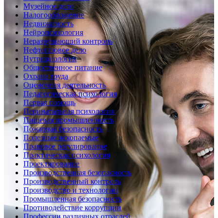
Музейное дело
Налогообложение
Недвижимость
Нейропсихология
Неразрушающий контроль
Нефтегазовое дело
Нутрициология
Общественное питание
Охрана труда
Оценочная деятельность
Педагогическая психология
Первая помощь
Перинатальная психология
Пищевая промышленность
Пожарная безопасность
Полезные ископаемые
Правовое регулирование
Практическая психология
Проектирование
Производственная безопасность
Производственный контроль
Производство и технологии
Промышленная безопасность
Противодействие коррупции
Профессии различных отраслей