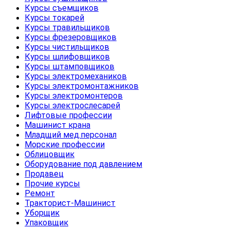
Курсы съемщиков
Курсы токарей
Курсы травильщиков
Курсы фрезеровщиков
Курсы чистильщиков
Курсы шлифовщиков
Курсы штамповщиков
Курсы электромехаников
Курсы электромонтажников
Курсы электромонтеров
Курсы электрослесарей
Лифтовые профессии
Машинист крана
Младщий мед.персонал
Морские профессии
Облицовщик
Оборудование под давлением
Продавец
Прочие курсы
Ремонт
Тракторист-Машинист
Уборщик
Упаковщик