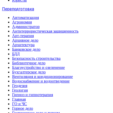
Юристы
Переподготовка
Автоматизация
Агрономия
Администратор
Антитеррористическая защищенность
Арт-терапия
Архивное дело
Архитектура
Банковское дело
БДД
Безопасность строительства
Библиотечное дело
Благоустройство и озеленение
Бухгалтерское дело
Вентиляция и кондиционирование
Водоснабжение и водоотведение
Геодезия
Геология
Гипноз и гипнотерапия
Главная
ГО и ЧС
Горное дело
Гостиничное дело и туризм