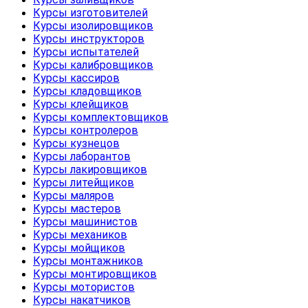
Курсы изготовителей
Курсы изолировщиков
Курсы инструкторов
Курсы испытателей
Курсы калибровщиков
Курсы кассиров
Курсы кладовщиков
Курсы клейщиков
Курсы комплектовщиков
Курсы контролеров
Курсы кузнецов
Курсы лаборантов
Курсы лакировщиков
Курсы литейщиков
Курсы маляров
Курсы мастеров
Курсы машинистов
Курсы механиков
Курсы мойщиков
Курсы монтажников
Курсы монтировщиков
Курсы мотористов
Курсы накатчиков