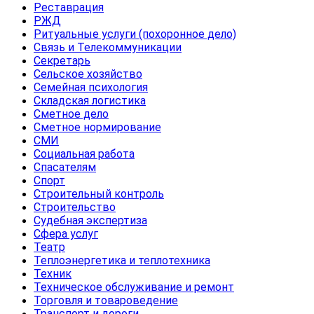
Реставрация
РЖД
Ритуальные услуги (похоронное дело)
Связь и Телекоммуникации
Секретарь
Сельское хозяйство
Семейная психология
Складская логистика
Сметное дело
Сметное нормирование
СМИ
Социальная работа
Спасателям
Спорт
Строительный контроль
Строительство
Судебная экспертиза
Сфера услуг
Театр
Теплоэнергетика и теплотехника
Техник
Техническое обслуживание и ремонт
Торговля и товароведение
Транспорт и дороги