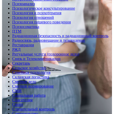
Психоанализ
Психологическое консультирование
Психология и психотерапия
Психология отношений
Психология пищевого поведения
Психосоматика
ПТМ
Радиационная безопасность и радиационный контроль
Радиосвязь, радиовещание и телевидение
Реставрация
РЖД
Ритуальные услуги (похоронное дело)
Связь и Телекоммуникации
Секретарь
Сельское хозяйство
Семейная психология
Складская логистика
Сметное дело
Сметное нормирование
СМИ
Социальная работа
Спасателям
Спорт
Строительный контроль
Строительство