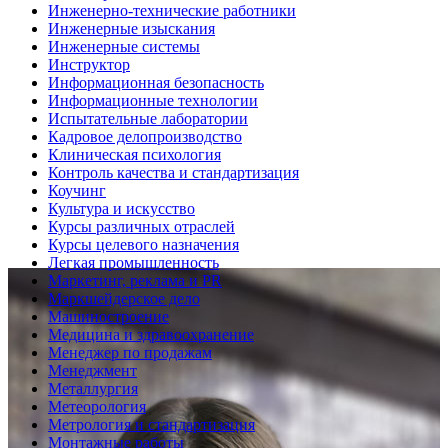
Инженерно-технические работники
Инженерные изыскания
Инженерные системы
Инструктор
Информационная безопасность
Информационные технологии
Испытательные лаборатории
Кадровое делопроизводство
Клиническая психология
Контроль качества и стандартизация
Коучинг
Культура и искусство
Курсы различных отраслей
Курсы целевого назначения
Легкая промышленность
Маркетинг, реклама и PR
Маркшейдерское дело
Машиностроение
Медицина и здравоохранение
Менеджер по продажам
Менеджмент
Металлургия
Метеорология
Метрология и стандартизация
Монтажные работы