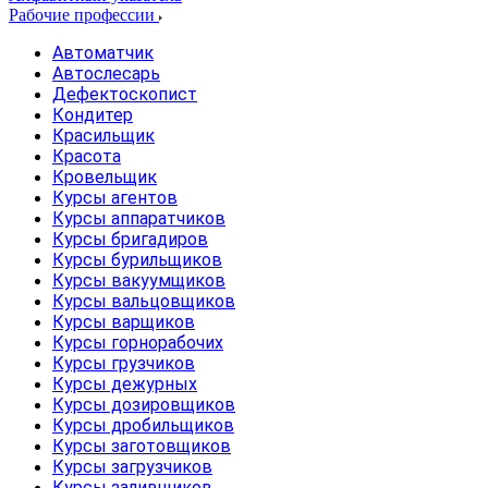
Рабочие профессии
Автоматчик
Автослесарь
Дефектоскопист
Кондитер
Красильщик
Красота
Кровельщик
Курсы агентов
Курсы аппаратчиков
Курсы бригадиров
Курсы бурильщиков
Курсы вакуумщиков
Курсы вальцовщиков
Курсы варщиков
Курсы горнорабочих
Курсы грузчиков
Курсы дежурных
Курсы дозировщиков
Курсы дробильщиков
Курсы заготовщиков
Курсы загрузчиков
Курсы заливщиков