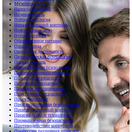
Музейное дело
Налогообложение
Недвижимость
Нейропсихология
Неразрушающий контроль
Нефтегазовое дело
Нутрициология
Общественное питание
Охрана труда
Оценочная деятельность
Педагогическая психология
Первая помощь
Перинатальная психология
Пищевая промышленность
Пожарная безопасность
Полезные ископаемые
Правовое регулирование
Практическая психология
Проектирование
Производственная безопасность
Производственный контроль
Производство и технологии
Промышленная безопасность
Противодействие коррупции
Профессии различных отраслей