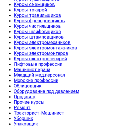
Курсы съемщиков
Курсы токарей
Курсы травильщиков
Курсы фрезеровщиков
Курсы чистильщиков
Курсы шлифовщиков
Курсы штамповщиков
Курсы электромехаников
Курсы электромонтажников
Курсы электромонтеров
Курсы электрослесарей
Лифтовые профессии
Машинист крана
Младщий мед.персонал
Морские профессии
Облицовщик
Оборудование под давлением
Продавец
Прочие курсы
Ремонт
Тракторист-Машинист
Уборщик
Упаковщик