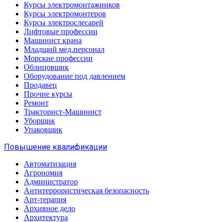
Курсы электромонтажников
Курсы электромонтеров
Курсы электрослесарей
Лифтовые профессии
Машинист крана
Младщий мед.персонал
Морские профессии
Облицовщик
Оборудование под давлением
Продавец
Прочие курсы
Ремонт
Тракторист-Машинист
Уборщик
Упаковщик
Повышение квалификации
Автоматизация
Агрономия
Администратор
Антитеррористическая безопасность
Арт-терапия
Архивное дело
Архитектура