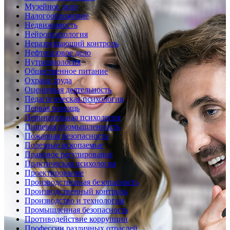
Музейное дело
Налогообложение
Недвижимость
Нейропсихология
Неразрушающий контроль
Нефтегазовое дело
Нутрициология
Общественное питание
Охрана труда
Оценочная деятельность
Педагогическая психология
Первая помощь
Перинатальная психология
Пищевая промышленность
Пожарная безопасность
Полезные ископаемые
Правовое регулирование
Практическая психология
Проектирование
Производственная безопасность
Производственный контроль
Производство и технологии
Промышленная безопасность
Противодействие коррупции
Профессии различных отраслей