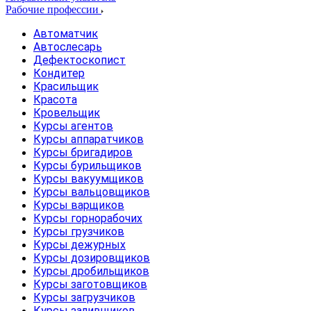
Рабочие профессии
Автоматчик
Автослесарь
Дефектоскопист
Кондитер
Красильщик
Красота
Кровельщик
Курсы агентов
Курсы аппаратчиков
Курсы бригадиров
Курсы бурильщиков
Курсы вакуумщиков
Курсы вальцовщиков
Курсы варщиков
Курсы горнорабочих
Курсы грузчиков
Курсы дежурных
Курсы дозировщиков
Курсы дробильщиков
Курсы заготовщиков
Курсы загрузчиков
Курсы заливщиков