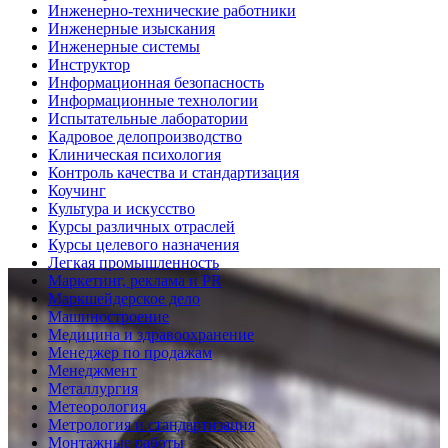
Инженерно-технические работники
Инженерные изыскания
Инженерные системы
Инструктор
Информационная безопасность
Информационные технологии
Испытательные лаборатории
Кадровое делопроизводство
Клиническая психология
Контроль качества и стандартизация
Коучинг
Культура и искусство
Курсы различных отраслей
Курсы целевого назначения
Легкая промышленность
Маркетинг, реклама и PR
Маркшейдерское дело
Машиностроение
Медицина и здравоохранение
Менеджер по продажам
Менеджмент
Металлургия
Метеорология
Метрология и стандартизация
Монтажные работы