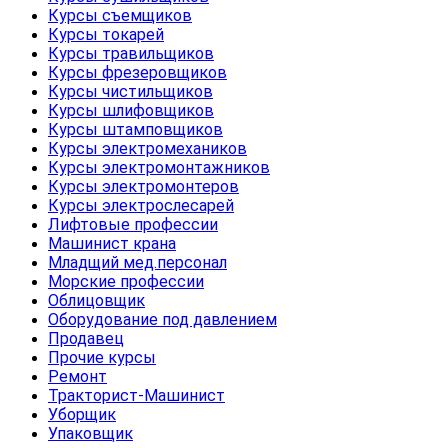
Курсы съемщиков
Курсы токарей
Курсы травильщиков
Курсы фрезеровщиков
Курсы чистильщиков
Курсы шлифовщиков
Курсы штамповщиков
Курсы электромехаников
Курсы электромонтажников
Курсы электромонтеров
Курсы электрослесарей
Лифтовые профессии
Машинист крана
Младщий мед.персонал
Морские профессии
Облицовщик
Оборудование под давлением
Продавец
Прочие курсы
Ремонт
Тракторист-Машинист
Уборщик
Упаковщик