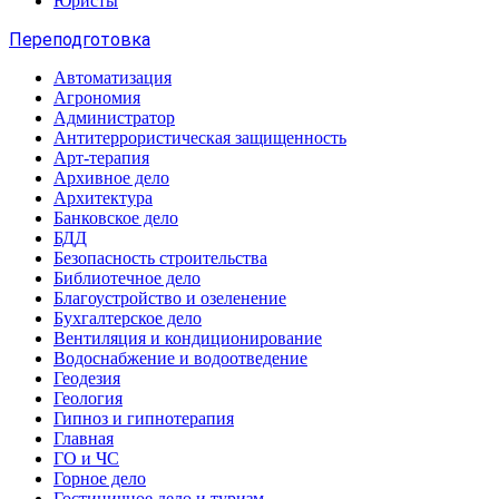
Юристы
Переподготовка
Автоматизация
Агрономия
Администратор
Антитеррористическая защищенность
Арт-терапия
Архивное дело
Архитектура
Банковское дело
БДД
Безопасность строительства
Библиотечное дело
Благоустройство и озеленение
Бухгалтерское дело
Вентиляция и кондиционирование
Водоснабжение и водоотведение
Геодезия
Геология
Гипноз и гипнотерапия
Главная
ГО и ЧС
Горное дело
Гостиничное дело и туризм