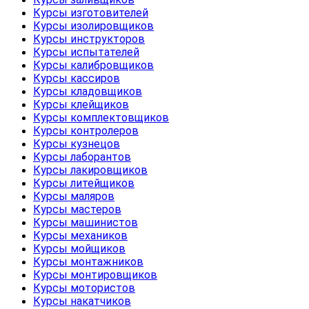
Курсы изготовителей
Курсы изолировщиков
Курсы инструкторов
Курсы испытателей
Курсы калибровщиков
Курсы кассиров
Курсы кладовщиков
Курсы клейщиков
Курсы комплектовщиков
Курсы контролеров
Курсы кузнецов
Курсы лаборантов
Курсы лакировщиков
Курсы литейщиков
Курсы маляров
Курсы мастеров
Курсы машинистов
Курсы механиков
Курсы мойщиков
Курсы монтажников
Курсы монтировщиков
Курсы мотористов
Курсы накатчиков