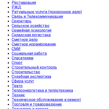
Реставрация
РЖД
Ритуальные услуги (похоронное дело)
Связь и Телекоммуникации
Секретарь
Сельское хозяйство
Семейная психология
Складская логистика
Сметное дело
Сметное нормирование
СМИ
Социальная работа
Спасателям
Спорт
Строительный контроль
Строительство
Судебная экспертиза
Сфера услуг
Театр
Теплоэнергетика и теплотехника
Техник
Техническое обслуживание и ремонт
Торговля и товароведение
Транспорт и дороги