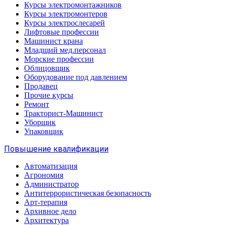
Курсы электромонтажников
Курсы электромонтеров
Курсы электрослесарей
Лифтовые профессии
Машинист крана
Младщий мед.персонал
Морские профессии
Облицовщик
Оборудование под давлением
Продавец
Прочие курсы
Ремонт
Тракторист-Машинист
Уборщик
Упаковщик
Повышение квалификации
Автоматизация
Агрономия
Администратор
Антитеррористическая безопасность
Арт-терапия
Архивное дело
Архитектура