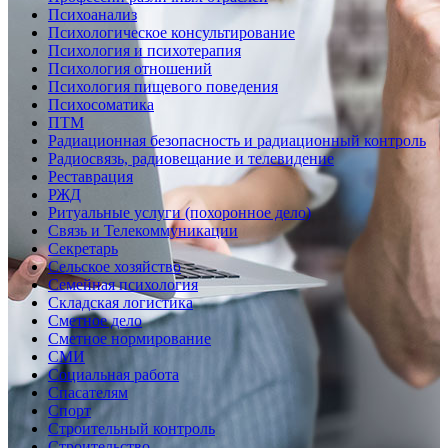
Психоанализ
Психологическое консультирование
Психология и психотерапия
Психология отношений
Психология пищевого поведения
Психосоматика
ПТМ
Радиационная безопасность и радиационный контроль
Радиосвязь, радиовещание и телевидение
Реставрация
РЖД
Ритуальные услуги (похоронное дело)
Связь и Телекоммуникации
Секретарь
Сельское хозяйство
Семейная психология
Складская логистика
Сметное дело
Сметное нормирование
СМИ
Социальная работа
Спасателям
Спорт
Строительный контроль
Строительство