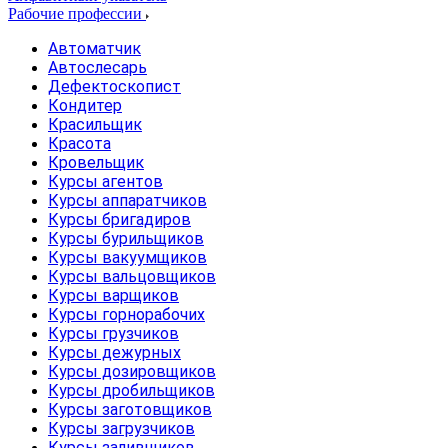
Рабочие профессии
Автоматчик
Автослесарь
Дефектоскопист
Кондитер
Красильщик
Красота
Кровельщик
Курсы агентов
Курсы аппаратчиков
Курсы бригадиров
Курсы бурильщиков
Курсы вакуумщиков
Курсы вальцовщиков
Курсы варщиков
Курсы горнорабочих
Курсы грузчиков
Курсы дежурных
Курсы дозировщиков
Курсы дробильщиков
Курсы заготовщиков
Курсы загрузчиков
Курсы заливщиков