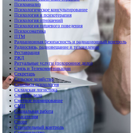
Психоанализ
Психологическое консультирование
Психология и психотерапия
Психология отношений
Психология пищевого поведения
Психосоматика
ПТМ
Радиационная безопасность и радиационный контроль
Радиосвязь, радиовещание и телевидение
Реставрация
РЖД
Ритуальные услуги (похоронное дело)
Связь и Телекоммуникации
Секретарь
Сельское хозяйство
Семейная психология
Складская логистика
Сметное дело
Сметное нормирование
СМИ
Социальная работа
Спасателям
Спорт
Строительный контроль
Строительство