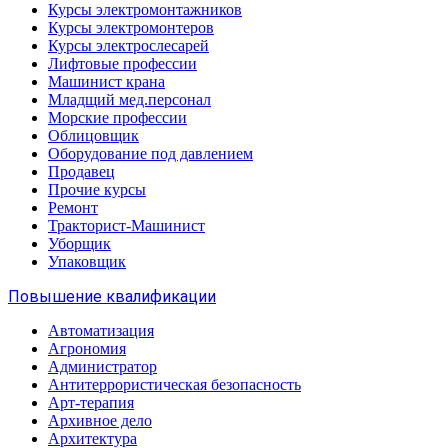
Курсы электромонтажников
Курсы электромонтеров
Курсы электрослесарей
Лифтовые профессии
Машинист крана
Младщий мед.персонал
Морские профессии
Облицовщик
Оборудование под давлением
Продавец
Прочие курсы
Ремонт
Тракторист-Машинист
Уборщик
Упаковщик
Повышение квалификации
Автоматизация
Агрономия
Администратор
Антитеррористическая безопасность
Арт-терапия
Архивное дело
Архитектура