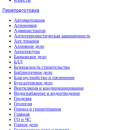
Юристы
Переподготовка
Автоматизация
Агрономия
Администратор
Антитеррористическая защищенность
Арт-терапия
Архивное дело
Архитектура
Банковское дело
БДД
Безопасность строительства
Библиотечное дело
Благоустройство и озеленение
Бухгалтерское дело
Вентиляция и кондиционирование
Водоснабжение и водоотведение
Геодезия
Геология
Гипноз и гипнотерапия
Главная
ГО и ЧС
Горное дело
Гостиничное дело и туризм