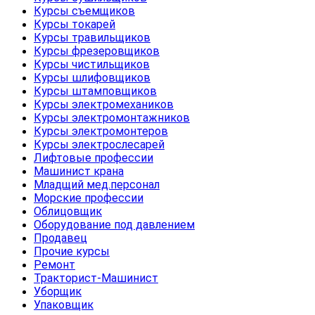
Курсы съемщиков
Курсы токарей
Курсы травильщиков
Курсы фрезеровщиков
Курсы чистильщиков
Курсы шлифовщиков
Курсы штамповщиков
Курсы электромехаников
Курсы электромонтажников
Курсы электромонтеров
Курсы электрослесарей
Лифтовые профессии
Машинист крана
Младщий мед.персонал
Морские профессии
Облицовщик
Оборудование под давлением
Продавец
Прочие курсы
Ремонт
Тракторист-Машинист
Уборщик
Упаковщик