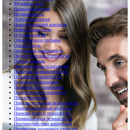
Музейное дело
Налогообложение
Недвижимость
Нейропсихология
Неразрушающий контроль
Нефтегазовое дело
Нутрициология
Общественное питание
Охрана труда
Оценочная деятельность
Педагогическая психология
Первая помощь
Перинатальная психология
Пищевая промышленность
Пожарная безопасность
Полезные ископаемые
Правовое регулирование
Практическая психология
Проектирование
Производственная безопасность
Производственный контроль
Производство и технологии
Промышленная безопасность
Противодействие коррупции
Профессии различных отраслей