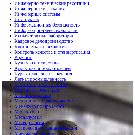
Инженерно-технические работники
Инженерные изыскания
Инженерные системы
Инструктор
Информационная безопасность
Информационные технологии
Испытательные лаборатории
Кадровое делопроизводство
Клиническая психология
Контроль качества и стандартизация
Коучинг
Культура и искусство
Курсы различных отраслей
Курсы целевого назначения
Легкая промышленность
Маркетинг, реклама и PR
Маркшейдерское дело
Машиностроение
Медицина и здравоохранение
Менеджер по продажам
Менеджмент
Металлургия
Метеорология
Метрология и стандартизация
Монтажные работы