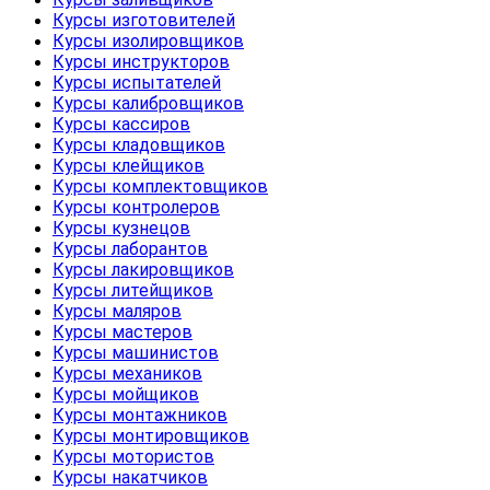
Курсы изготовителей
Курсы изолировщиков
Курсы инструкторов
Курсы испытателей
Курсы калибровщиков
Курсы кассиров
Курсы кладовщиков
Курсы клейщиков
Курсы комплектовщиков
Курсы контролеров
Курсы кузнецов
Курсы лаборантов
Курсы лакировщиков
Курсы литейщиков
Курсы маляров
Курсы мастеров
Курсы машинистов
Курсы механиков
Курсы мойщиков
Курсы монтажников
Курсы монтировщиков
Курсы мотористов
Курсы накатчиков