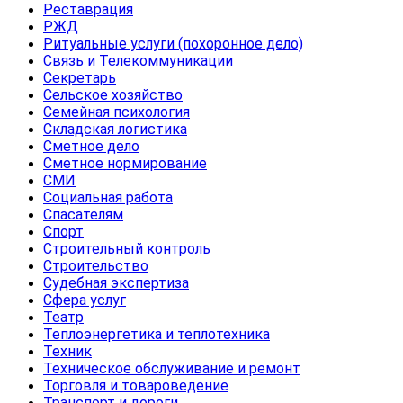
Реставрация
РЖД
Ритуальные услуги (похоронное дело)
Связь и Телекоммуникации
Секретарь
Сельское хозяйство
Семейная психология
Складская логистика
Сметное дело
Сметное нормирование
СМИ
Социальная работа
Спасателям
Спорт
Строительный контроль
Строительство
Судебная экспертиза
Сфера услуг
Театр
Теплоэнергетика и теплотехника
Техник
Техническое обслуживание и ремонт
Торговля и товароведение
Транспорт и дороги