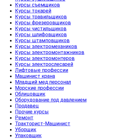
Курсы съемщиков
Курсы токарей
Курсы травильщиков
Курсы фрезеровщиков
Курсы чистильщиков
Курсы шлифовщиков
Курсы штамповщиков
Курсы электромехаников
Курсы электромонтажников
Курсы электромонтеров
Курсы электрослесарей
Лифтовые профессии
Машинист крана
Младщий мед.персонал
Морские профессии
Облицовщик
Оборудование под давлением
Продавец
Прочие курсы
Ремонт
Тракторист-Машинист
Уборщик
Упаковщик