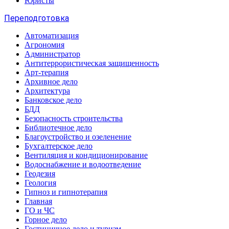
Юристы
Переподготовка
Автоматизация
Агрономия
Администратор
Антитеррористическая защищенность
Арт-терапия
Архивное дело
Архитектура
Банковское дело
БДД
Безопасность строительства
Библиотечное дело
Благоустройство и озеленение
Бухгалтерское дело
Вентиляция и кондиционирование
Водоснабжение и водоотведение
Геодезия
Геология
Гипноз и гипнотерапия
Главная
ГО и ЧС
Горное дело
Гостиничное дело и туризм