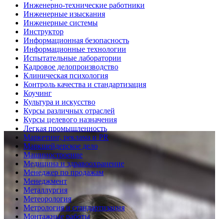
Инженерно-технические работники
Инженерные изыскания
Инженерные системы
Инструктор
Информационная безопасность
Информационные технологии
Испытательные лаборатории
Кадровое делопроизводство
Клиническая психология
Контроль качества и стандартизация
Коучинг
Культура и искусство
Курсы различных отраслей
Курсы целевого назначения
Легкая промышленность
Маркетинг, реклама и PR
Маркшейдерское дело
Машиностроение
Медицина и здравоохранение
Менеджер по продажам
Менеджмент
Металлургия
Метеорология
Метрология и стандартизация
Монтажные работы