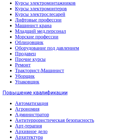
Курсы электромонтажников
Курсы электромонтеров
Курсы электрослесарей
Лифтовые профессии
Машинист крана
Младщий мед.персонал
Морские профессии
Облицовщик
Оборудование под давлением
Продавец
Прочие курсы
Ремонт
Тракторист-Машинист
Уборщик
Упаковщик
Повышение квалификации
Автоматизация
Агрономия
Администратор
Антитеррористическая безопасность
Арт-терапия
Архивное дело
Архитектура