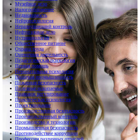
Музейное дело
Налогообложение
Недвижимость
Нейропсихология
Неразрушающий контроль
Нефтегазовое дело
Нутрициология
Общественное питание
Охрана труда
Оценочная деятельность
Педагогическая психология
Первая помощь
Перинатальная психология
Пищевая промышленность
Пожарная безопасность
Полезные ископаемые
Правовое регулирование
Практическая психология
Проектирование
Производственная безопасность
Производственный контроль
Производство и технологии
Промышленная безопасность
Противодействие коррупции
Профессии различных отраслей