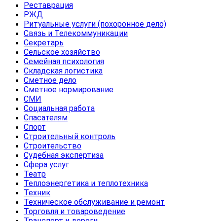
Реставрация
РЖД
Ритуальные услуги (похоронное дело)
Связь и Телекоммуникации
Секретарь
Сельское хозяйство
Семейная психология
Складская логистика
Сметное дело
Сметное нормирование
СМИ
Социальная работа
Спасателям
Спорт
Строительный контроль
Строительство
Судебная экспертиза
Сфера услуг
Театр
Теплоэнергетика и теплотехника
Техник
Техническое обслуживание и ремонт
Торговля и товароведение
Транспорт и дороги