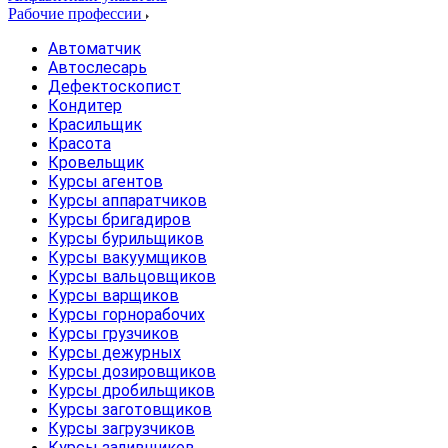
Рабочие профессии
Автоматчик
Автослесарь
Дефектоскопист
Кондитер
Красильщик
Красота
Кровельщик
Курсы агентов
Курсы аппаратчиков
Курсы бригадиров
Курсы бурильщиков
Курсы вакуумщиков
Курсы вальцовщиков
Курсы варщиков
Курсы горнорабочих
Курсы грузчиков
Курсы дежурных
Курсы дозировщиков
Курсы дробильщиков
Курсы заготовщиков
Курсы загрузчиков
Курсы заливщиков