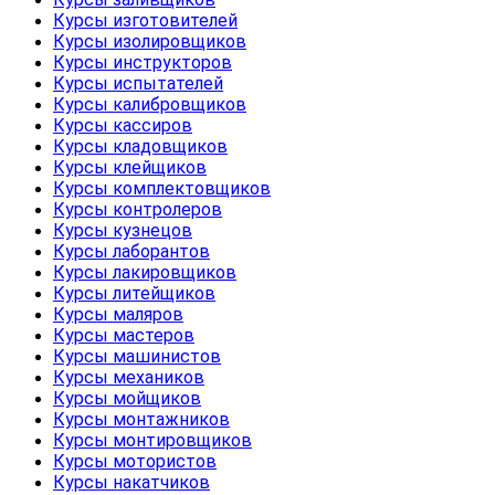
Курсы изготовителей
Курсы изолировщиков
Курсы инструкторов
Курсы испытателей
Курсы калибровщиков
Курсы кассиров
Курсы кладовщиков
Курсы клейщиков
Курсы комплектовщиков
Курсы контролеров
Курсы кузнецов
Курсы лаборантов
Курсы лакировщиков
Курсы литейщиков
Курсы маляров
Курсы мастеров
Курсы машинистов
Курсы механиков
Курсы мойщиков
Курсы монтажников
Курсы монтировщиков
Курсы мотористов
Курсы накатчиков