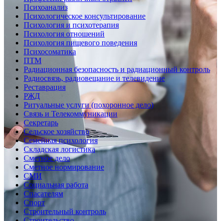
Психоанализ
Психологическое консультирование
Психология и психотерапия
Психология отношений
Психология пищевого поведения
Психосоматика
ПТМ
Радиационная безопасность и радиационный контроль
Радиосвязь, радиовещание и телевидение
Реставрация
РЖД
Ритуальные услуги (похоронное дело)
Связь и Телекоммуникации
Секретарь
Сельское хозяйство
Семейная психология
Складская логистика
Сметное дело
Сметное нормирование
СМИ
Социальная работа
Спасателям
Спорт
Строительный контроль
Строительство