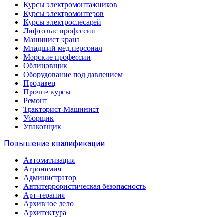
Курсы электромонтажников
Курсы электромонтеров
Курсы электрослесарей
Лифтовые профессии
Машинист крана
Младщий мед.персонал
Морские профессии
Облицовщик
Оборудование под давлением
Продавец
Прочие курсы
Ремонт
Тракторист-Машинист
Уборщик
Упаковщик
Повышение квалификации
Автоматизация
Агрономия
Администратор
Антитеррористическая безопасность
Арт-терапия
Архивное дело
Архитектура