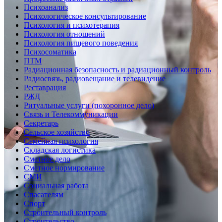
Психоанализ
Психологическое консультирование
Психология и психотерапия
Психология отношений
Психология пищевого поведения
Психосоматика
ПТМ
Радиационная безопасность и радиационный контроль
Радиосвязь, радиовещание и телевидение
Реставрация
РЖД
Ритуальные услуги (похоронное дело)
Связь и Телекоммуникации
Секретарь
Сельское хозяйство
Семейная психология
Складская логистика
Сметное дело
Сметное нормирование
СМИ
Социальная работа
Спасателям
Спорт
Строительный контроль
Строительство