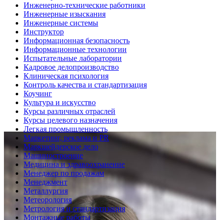
Инженерно-технические работники
Инженерные изыскания
Инженерные системы
Инструктор
Информационная безопасность
Информационные технологии
Испытательные лаборатории
Кадровое делопроизводство
Клиническая психология
Контроль качества и стандартизация
Коучинг
Культура и искусство
Курсы различных отраслей
Курсы целевого назначения
Легкая промышленность
Маркетинг, реклама и PR
Маркшейдерское дело
Машиностроение
Медицина и здравоохранение
Менеджер по продажам
Менеджмент
Металлургия
Метеорология
Метрология и стандартизация
Монтажные работы