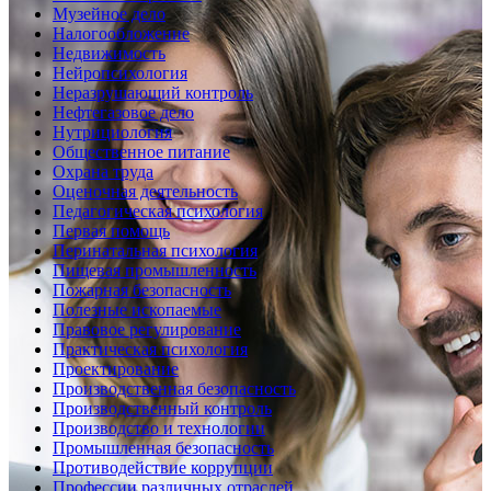
Музейное дело
Налогообложение
Недвижимость
Нейропсихология
Неразрушающий контроль
Нефтегазовое дело
Нутрициология
Общественное питание
Охрана труда
Оценочная деятельность
Педагогическая психология
Первая помощь
Перинатальная психология
Пищевая промышленность
Пожарная безопасность
Полезные ископаемые
Правовое регулирование
Практическая психология
Проектирование
Производственная безопасность
Производственный контроль
Производство и технологии
Промышленная безопасность
Противодействие коррупции
Профессии различных отраслей