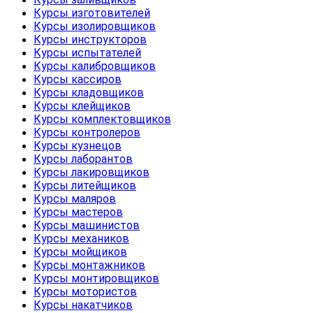
Курсы изготовителей
Курсы изолировщиков
Курсы инструкторов
Курсы испытателей
Курсы калибровщиков
Курсы кассиров
Курсы кладовщиков
Курсы клейщиков
Курсы комплектовщиков
Курсы контролеров
Курсы кузнецов
Курсы лаборантов
Курсы лакировщиков
Курсы литейщиков
Курсы маляров
Курсы мастеров
Курсы машинистов
Курсы механиков
Курсы мойщиков
Курсы монтажников
Курсы монтировщиков
Курсы мотористов
Курсы накатчиков