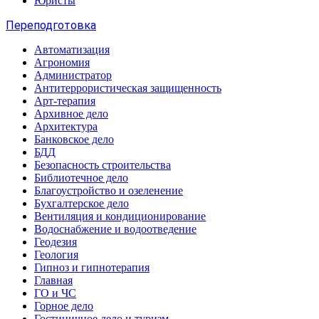
Юристы
Переподготовка
Автоматизация
Агрономия
Администратор
Антитеррористическая защищенность
Арт-терапия
Архивное дело
Архитектура
Банковское дело
БДД
Безопасность строительства
Библиотечное дело
Благоустройство и озеленение
Бухгалтерское дело
Вентиляция и кондиционирование
Водоснабжение и водоотведение
Геодезия
Геология
Гипноз и гипнотерапия
Главная
ГО и ЧС
Горное дело
Гостиничное дело и туризм