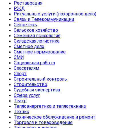
Реставрация
РЖД
Ритуальные услуги (похоронное дело)
Связь и Телекоммуникации
Секретарь
Сельское хозяйство
Семейная психология
Складская логистика
Сметное дело
Сметное нормирование
СМИ
Социальная работа
Спасателям
Спорт
Строительный контроль
Строительство
Судебная экспертиза
Сфера услуг
Театр
Теплоэнергетика и теплотехника
Техник
Техническое обслуживание и ремонт
Торговля и товароведение
Транспорт и дороги