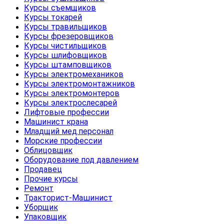
Курсы съемщиков
Курсы токарей
Курсы травильщиков
Курсы фрезеровщиков
Курсы чистильщиков
Курсы шлифовщиков
Курсы штамповщиков
Курсы электромехаников
Курсы электромонтажников
Курсы электромонтеров
Курсы электрослесарей
Лифтовые профессии
Машинист крана
Младщий мед.персонал
Морские профессии
Облицовщик
Оборудование под давлением
Продавец
Прочие курсы
Ремонт
Тракторист-Машинист
Уборщик
Упаковщик