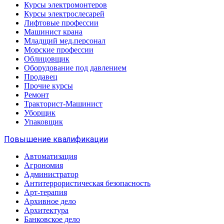
Курсы электромонтеров
Курсы электрослесарей
Лифтовые профессии
Машинист крана
Младщий мед.персонал
Морские профессии
Облицовщик
Оборудование под давлением
Продавец
Прочие курсы
Ремонт
Тракторист-Машинист
Уборщик
Упаковщик
Повышение квалификации
Автоматизация
Агрономия
Администратор
Антитеррористическая безопасность
Арт-терапия
Архивное дело
Архитектура
Банковское дело