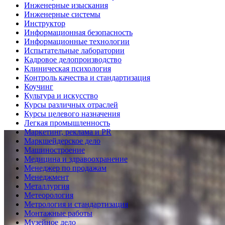
Инженерные изыскания
Инженерные системы
Инструктор
Информационная безопасность
Информационные технологии
Испытательные лаборатории
Кадровое делопроизводство
Клиническая психология
Контроль качества и стандартизация
Коучинг
Культура и искусство
Курсы различных отраслей
Курсы целевого назначения
Легкая промышленность
Маркетинг, реклама и PR
Маркшейдерское дело
Машиностроение
Медицина и здравоохранение
Менеджер по продажам
Менеджмент
Металлургия
Метеорология
Метрология и стандартизация
Монтажные работы
Музейное дело