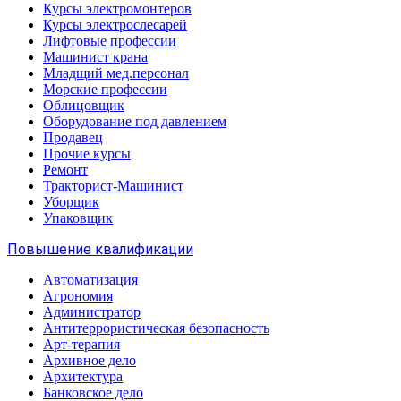
Курсы электромонтеров
Курсы электрослесарей
Лифтовые профессии
Машинист крана
Младщий мед.персонал
Морские профессии
Облицовщик
Оборудование под давлением
Продавец
Прочие курсы
Ремонт
Тракторист-Машинист
Уборщик
Упаковщик
Повышение квалификации
Автоматизация
Агрономия
Администратор
Антитеррористическая безопасность
Арт-терапия
Архивное дело
Архитектура
Банковское дело