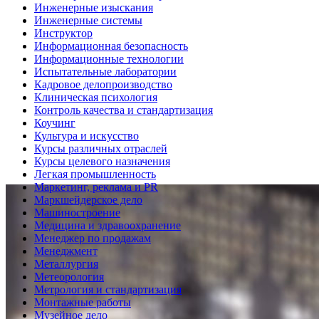
Инженерные изыскания
Инженерные системы
Инструктор
Информационная безопасность
Информационные технологии
Испытательные лаборатории
Кадровое делопроизводство
Клиническая психология
Контроль качества и стандартизация
Коучинг
Культура и искусство
Курсы различных отраслей
Курсы целевого назначения
Легкая промышленность
Маркетинг, реклама и PR
Маркшейдерское дело
Машиностроение
Медицина и здравоохранение
Менеджер по продажам
Менеджмент
Металлургия
Метеорология
Метрология и стандартизация
Монтажные работы
Музейное дело