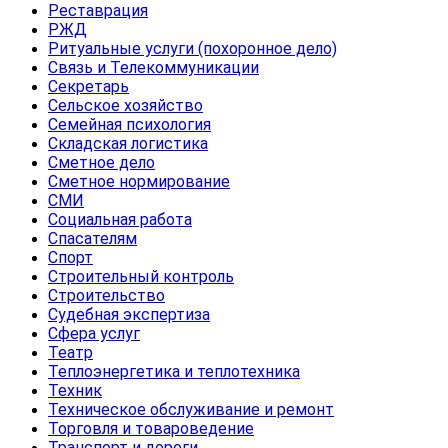
Реставрация
РЖД
Ритуальные услуги (похоронное дело)
Связь и Телекоммуникации
Секретарь
Сельское хозяйство
Семейная психология
Складская логистика
Сметное дело
Сметное нормирование
СМИ
Социальная работа
Спасателям
Спорт
Строительный контроль
Строительство
Судебная экспертиза
Сфера услуг
Театр
Теплоэнергетика и теплотехника
Техник
Техническое обслуживание и ремонт
Торговля и товароведение
Транспорт и дороги