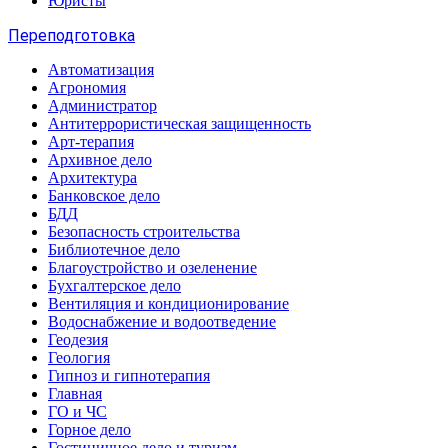
Юристы
Переподготовка
Автоматизация
Агрономия
Администратор
Антитеррористическая защищенность
Арт-терапия
Архивное дело
Архитектура
Банковское дело
БДД
Безопасность строительства
Библиотечное дело
Благоустройство и озеленение
Бухгалтерское дело
Вентиляция и кондиционирование
Водоснабжение и водоотведение
Геодезия
Геология
Гипноз и гипнотерапия
Главная
ГО и ЧС
Горное дело
Гостиничное дело и туризм