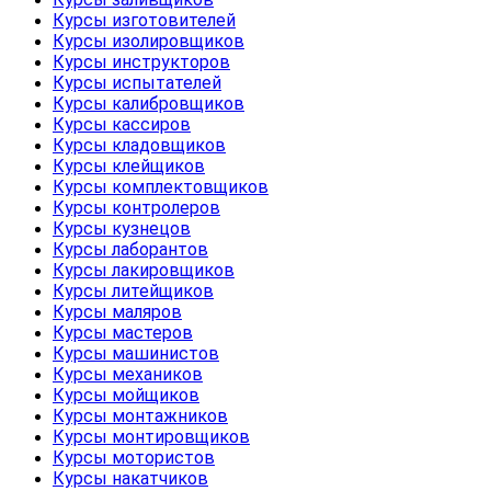
Курсы изготовителей
Курсы изолировщиков
Курсы инструкторов
Курсы испытателей
Курсы калибровщиков
Курсы кассиров
Курсы кладовщиков
Курсы клейщиков
Курсы комплектовщиков
Курсы контролеров
Курсы кузнецов
Курсы лаборантов
Курсы лакировщиков
Курсы литейщиков
Курсы маляров
Курсы мастеров
Курсы машинистов
Курсы механиков
Курсы мойщиков
Курсы монтажников
Курсы монтировщиков
Курсы мотористов
Курсы накатчиков