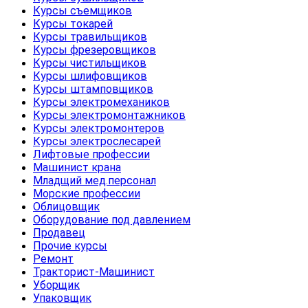
Курсы съемщиков
Курсы токарей
Курсы травильщиков
Курсы фрезеровщиков
Курсы чистильщиков
Курсы шлифовщиков
Курсы штамповщиков
Курсы электромехаников
Курсы электромонтажников
Курсы электромонтеров
Курсы электрослесарей
Лифтовые профессии
Машинист крана
Младщий мед.персонал
Морские профессии
Облицовщик
Оборудование под давлением
Продавец
Прочие курсы
Ремонт
Тракторист-Машинист
Уборщик
Упаковщик