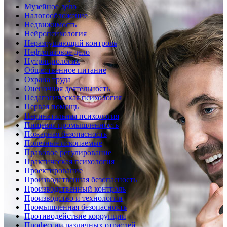
Музейное дело
Налогообложение
Недвижимость
Нейропсихология
Неразрушающий контроль
Нефтегазовое дело
Нутрициология
Общественное питание
Охрана труда
Оценочная деятельность
Педагогическая психология
Первая помощь
Перинатальная психология
Пищевая промышленность
Пожарная безопасность
Полезные ископаемые
Правовое регулирование
Практическая психология
Проектирование
Производственная безопасность
Производственный контроль
Производство и технологии
Промышленная безопасность
Противодействие коррупции
Профессии различных отраслей