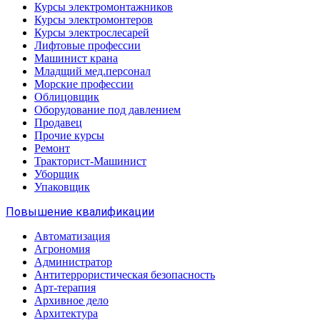
Курсы электромонтажников
Курсы электромонтеров
Курсы электрослесарей
Лифтовые профессии
Машинист крана
Младщий мед.персонал
Морские профессии
Облицовщик
Оборудование под давлением
Продавец
Прочие курсы
Ремонт
Тракторист-Машинист
Уборщик
Упаковщик
Повышение квалификации
Автоматизация
Агрономия
Администратор
Антитеррористическая безопасность
Арт-терапия
Архивное дело
Архитектура