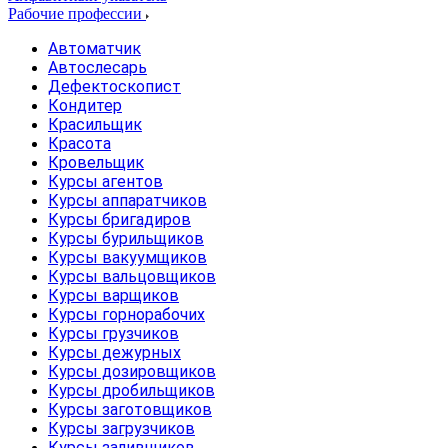
Рабочие профессии
Автоматчик
Автослесарь
Дефектоскопист
Кондитер
Красильщик
Красота
Кровельщик
Курсы агентов
Курсы аппаратчиков
Курсы бригадиров
Курсы бурильщиков
Курсы вакуумщиков
Курсы вальцовщиков
Курсы варщиков
Курсы горнорабочих
Курсы грузчиков
Курсы дежурных
Курсы дозировщиков
Курсы дробильщиков
Курсы заготовщиков
Курсы загрузчиков
Курсы заливщиков