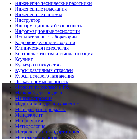
Инженерно-технические работники
Инженерные изыскания
Инженерные системы
Инструктор
Информационная безопасность
Информационные технологии
Испытательные лаборатории
Кадровое делопроизводство
Клиническая психология
Контроль качества и стандартизация
Коучинг
Культура и искусство
Курсы различных отраслей
Курсы целевого назначения
Легкая промышленность
Маркетинг, реклама и PR
Маркшейдерское дело
Машиностроение
Медицина и здравоохранение
Менеджер по продажам
Менеджмент
Металлургия
Метеорология
Метрология и стандартизация
Монтажные работы