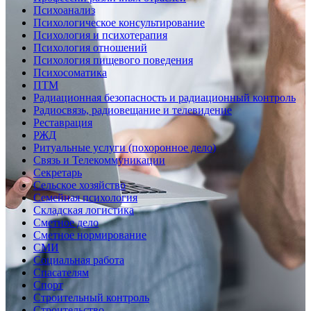
Психоанализ
Психологическое консультирование
Психология и психотерапия
Психология отношений
Психология пищевого поведения
Психосоматика
ПТМ
Радиационная безопасность и радиационный контроль
Радиосвязь, радиовещание и телевидение
Реставрация
РЖД
Ритуальные услуги (похоронное дело)
Связь и Телекоммуникации
Секретарь
Сельское хозяйство
Семейная психология
Складская логистика
Сметное дело
Сметное нормирование
СМИ
Социальная работа
Спасателям
Спорт
Строительный контроль
Строительство