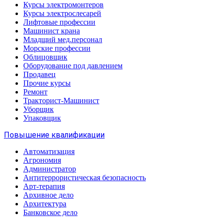
Курсы электромонтеров
Курсы электрослесарей
Лифтовые профессии
Машинист крана
Младщий мед.персонал
Морские профессии
Облицовщик
Оборудование под давлением
Продавец
Прочие курсы
Ремонт
Тракторист-Машинист
Уборщик
Упаковщик
Повышение квалификации
Автоматизация
Агрономия
Администратор
Антитеррористическая безопасность
Арт-терапия
Архивное дело
Архитектура
Банковское дело