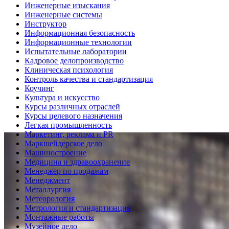
Инженерные изыскания
Инженерные системы
Инструктор
Информационная безопасность
Информационные технологии
Испытательные лаборатории
Кадровое делопроизводство
Клиническая психология
Контроль качества и стандартизация
Коучинг
Культура и искусство
Курсы различных отраслей
Курсы целевого назначения
Легкая промышленность
Маркетинг, реклама и PR
Маркшейдерское дело
Машиностроение
Медицина и здравоохранение
Менеджер по продажам
Менеджмент
Металлургия
Метеорология
Метрология и стандартизация
Монтажные работы
Музейное дело