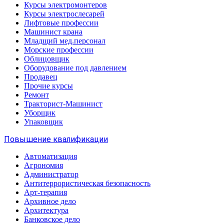
Курсы электромонтеров
Курсы электрослесарей
Лифтовые профессии
Машинист крана
Младщий мед.персонал
Морские профессии
Облицовщик
Оборудование под давлением
Продавец
Прочие курсы
Ремонт
Тракторист-Машинист
Уборщик
Упаковщик
Повышение квалификации
Автоматизация
Агрономия
Администратор
Антитеррористическая безопасность
Арт-терапия
Архивное дело
Архитектура
Банковское дело