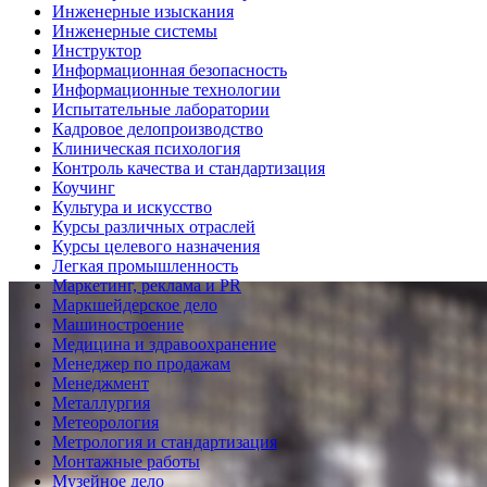
Инженерные изыскания
Инженерные системы
Инструктор
Информационная безопасность
Информационные технологии
Испытательные лаборатории
Кадровое делопроизводство
Клиническая психология
Контроль качества и стандартизация
Коучинг
Культура и искусство
Курсы различных отраслей
Курсы целевого назначения
Легкая промышленность
Маркетинг, реклама и PR
Маркшейдерское дело
Машиностроение
Медицина и здравоохранение
Менеджер по продажам
Менеджмент
Металлургия
Метеорология
Метрология и стандартизация
Монтажные работы
Музейное дело