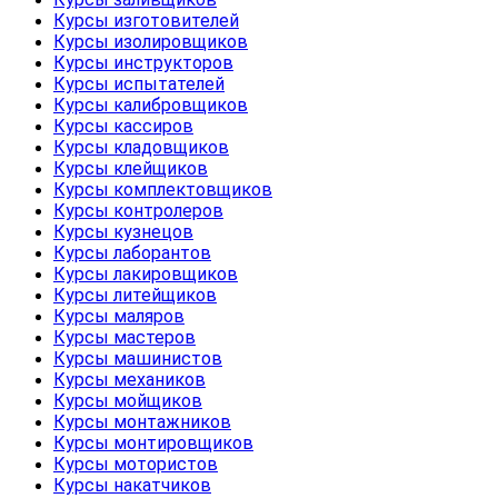
Курсы изготовителей
Курсы изолировщиков
Курсы инструкторов
Курсы испытателей
Курсы калибровщиков
Курсы кассиров
Курсы кладовщиков
Курсы клейщиков
Курсы комплектовщиков
Курсы контролеров
Курсы кузнецов
Курсы лаборантов
Курсы лакировщиков
Курсы литейщиков
Курсы маляров
Курсы мастеров
Курсы машинистов
Курсы механиков
Курсы мойщиков
Курсы монтажников
Курсы монтировщиков
Курсы мотористов
Курсы накатчиков