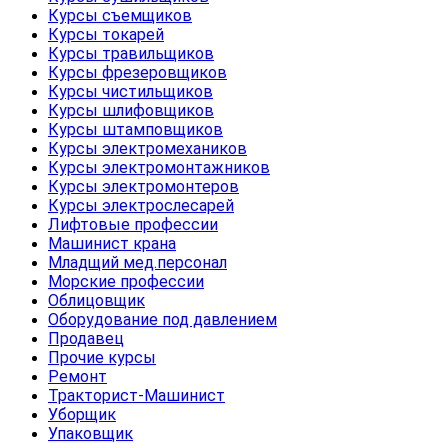
Курсы съемщиков
Курсы токарей
Курсы травильщиков
Курсы фрезеровщиков
Курсы чистильщиков
Курсы шлифовщиков
Курсы штамповщиков
Курсы электромехаников
Курсы электромонтажников
Курсы электромонтеров
Курсы электрослесарей
Лифтовые профессии
Машинист крана
Младщий мед.персонал
Морские профессии
Облицовщик
Оборудование под давлением
Продавец
Прочие курсы
Ремонт
Тракторист-Машинист
Уборщик
Упаковщик