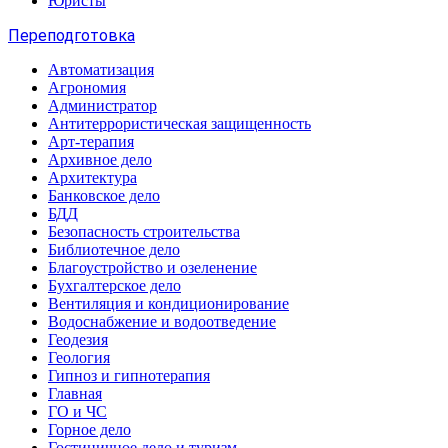
Юристы
Переподготовка
Автоматизация
Агрономия
Администратор
Антитеррористическая защищенность
Арт-терапия
Архивное дело
Архитектура
Банковское дело
БДД
Безопасность строительства
Библиотечное дело
Благоустройство и озеленение
Бухгалтерское дело
Вентиляция и кондиционирование
Водоснабжение и водоотведение
Геодезия
Геология
Гипноз и гипнотерапия
Главная
ГО и ЧС
Горное дело
Гостиничное дело и туризм