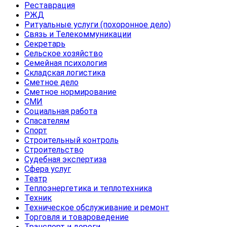
Реставрация
РЖД
Ритуальные услуги (похоронное дело)
Связь и Телекоммуникации
Секретарь
Сельское хозяйство
Семейная психология
Складская логистика
Сметное дело
Сметное нормирование
СМИ
Социальная работа
Спасателям
Спорт
Строительный контроль
Строительство
Судебная экспертиза
Сфера услуг
Театр
Теплоэнергетика и теплотехника
Техник
Техническое обслуживание и ремонт
Торговля и товароведение
Транспорт и дороги