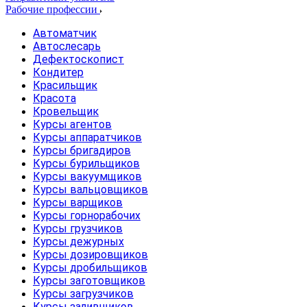
Рабочие профессии
Автоматчик
Автослесарь
Дефектоскопист
Кондитер
Красильщик
Красота
Кровельщик
Курсы агентов
Курсы аппаратчиков
Курсы бригадиров
Курсы бурильщиков
Курсы вакуумщиков
Курсы вальцовщиков
Курсы варщиков
Курсы горнорабочих
Курсы грузчиков
Курсы дежурных
Курсы дозировщиков
Курсы дробильщиков
Курсы заготовщиков
Курсы загрузчиков
Курсы заливщиков