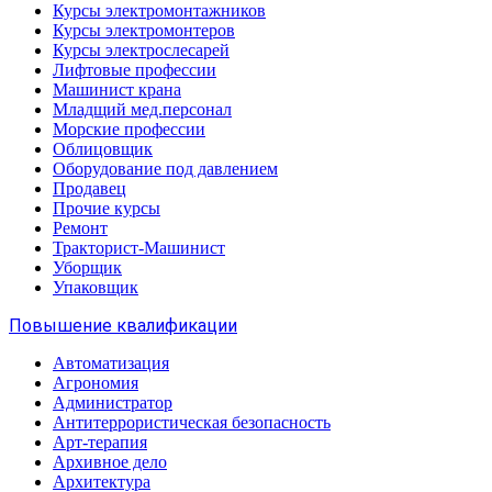
Курсы электромонтажников
Курсы электромонтеров
Курсы электрослесарей
Лифтовые профессии
Машинист крана
Младщий мед.персонал
Морские профессии
Облицовщик
Оборудование под давлением
Продавец
Прочие курсы
Ремонт
Тракторист-Машинист
Уборщик
Упаковщик
Повышение квалификации
Автоматизация
Агрономия
Администратор
Антитеррористическая безопасность
Арт-терапия
Архивное дело
Архитектура