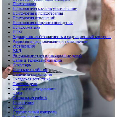
Психоанализ
Психологическое консультирование
Психология и психотерапия
Психология отношений
Психология пищевого поведения
Психосоматика
ПТМ
Радиационная безопасность и радиационный контроль
Радиосвязь, радиовещание и телевидение
Реставрация
РЖД
Ритуальные услуги (похоронное дело)
Связь и Телекоммуникации
Секретарь
Сельское хозяйство
Семейная психология
Складская логистика
Сметное дело
Сметное нормирование
СМИ
Социальная работа
Спасателям
Спорт
Строительный контроль
Строительство