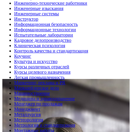
Инженерно-технические работники
Инженерные изыскания
Инженерные системы
Инструктор
Информационная безопасность
Информационные технологии
Испытательные лаборатории
Кадровое делопроизводство
Клиническая психология
Контроль качества и стандартизация
Коучинг
Культура и искусство
Курсы различных отраслей
Курсы целевого назначения
Легкая промышленность
Маркетинг, реклама и PR
Маркшейдерское дело
Машиностроение
Медицина и здравоохранение
Менеджер по продажам
Менеджмент
Металлургия
Метеорология
Метрология и стандартизация
Монтажные работы