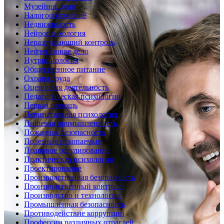
Музейное дело
Налогообложение
Недвижимость
Нейропсихология
Неразрушающий контроль
Нефтегазовое дело
Нутрициология
Общественное питание
Охрана труда
Оценочная деятельность
Педагогическая психология
Первая помощь
Перинатальная психология
Пищевая промышленность
Пожарная безопасность
Полезные ископаемые
Правовое регулирование
Практическая психология
Проектирование
Производственная безопасность
Производственный контроль
Производство и технологии
Промышленная безопасность
Противодействие коррупции
Профессии различных отраслей