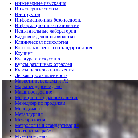
Инженерные изыскания
Инженерные системы
Инструктор
Информационная безопасность
Информационные технологии
Испытательные лаборатории
Кадровое делопроизводство
Клиническая психология
Контроль качества и стандартизация
Коучинг
Культура и искусство
Курсы различных отраслей
Курсы целевого назначения
Легкая промышленность
Маркетинг, реклама и PR
Маркшейдерское дело
Машиностроение
Медицина и здравоохранение
Менеджер по продажам
Менеджмент
Металлургия
Метеорология
Метрология и стандартизация
Монтажные работы
Музейное дело