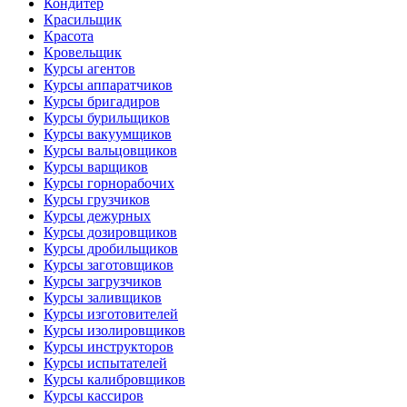
Кондитер
Красильщик
Красота
Кровельщик
Курсы агентов
Курсы аппаратчиков
Курсы бригадиров
Курсы бурильщиков
Курсы вакуумщиков
Курсы вальцовщиков
Курсы варщиков
Курсы горнорабочих
Курсы грузчиков
Курсы дежурных
Курсы дозировщиков
Курсы дробильщиков
Курсы заготовщиков
Курсы загрузчиков
Курсы заливщиков
Курсы изготовителей
Курсы изолировщиков
Курсы инструкторов
Курсы испытателей
Курсы калибровщиков
Курсы кассиров