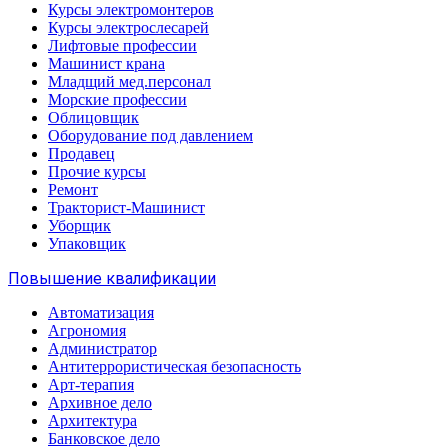
Курсы электромонтеров
Курсы электрослесарей
Лифтовые профессии
Машинист крана
Младщий мед.персонал
Морские профессии
Облицовщик
Оборудование под давлением
Продавец
Прочие курсы
Ремонт
Тракторист-Машинист
Уборщик
Упаковщик
Повышение квалификации
Автоматизация
Агрономия
Администратор
Антитеррористическая безопасность
Арт-терапия
Архивное дело
Архитектура
Банковское дело