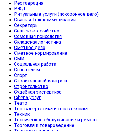
Реставрация
РЖД
Ритуальные услуги (похоронное дело)
Связь и Телекоммуникации
Секретарь
Сельское хозяйство
Семейная психология
Складская логистика
Сметное дело
Сметное нормирование
СМИ
Социальная работа
Спасателям
Спорт
Строительный контроль
Строительство
Судебная экспертиза
Сфера услуг
Театр
Теплоэнергетика и теплотехника
Техник
Техническое обслуживание и ремонт
Торговля и товароведение
Транспорт и дороги