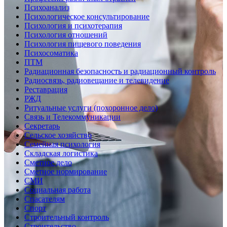
Психоанализ
Психологическое консультирование
Психология и психотерапия
Психология отношений
Психология пищевого поведения
Психосоматика
ПТМ
Радиационная безопасность и радиационный контроль
Радиосвязь, радиовещание и телевидение
Реставрация
РЖД
Ритуальные услуги (похоронное дело)
Связь и Телекоммуникации
Секретарь
Сельское хозяйство
Семейная психология
Складская логистика
Сметное дело
Сметное нормирование
СМИ
Социальная работа
Спасателям
Спорт
Строительный контроль
Строительство