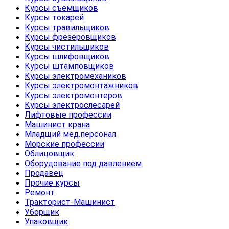
Курсы съемщиков
Курсы токарей
Курсы травильщиков
Курсы фрезеровщиков
Курсы чистильщиков
Курсы шлифовщиков
Курсы штамповщиков
Курсы электромехаников
Курсы электромонтажников
Курсы электромонтеров
Курсы электрослесарей
Лифтовые профессии
Машинист крана
Младщий мед.персонал
Морские профессии
Облицовщик
Оборудование под давлением
Продавец
Прочие курсы
Ремонт
Тракторист-Машинист
Уборщик
Упаковщик