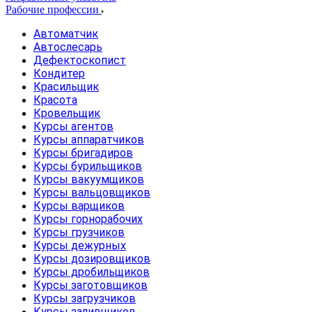
Рабочие профессии
Автоматчик
Автослесарь
Дефектоскопист
Кондитер
Красильщик
Красота
Кровельщик
Курсы агентов
Курсы аппаратчиков
Курсы бригадиров
Курсы бурильщиков
Курсы вакуумщиков
Курсы вальцовщиков
Курсы варщиков
Курсы горнорабочих
Курсы грузчиков
Курсы дежурных
Курсы дозировщиков
Курсы дробильщиков
Курсы заготовщиков
Курсы загрузчиков
Курсы заливщиков