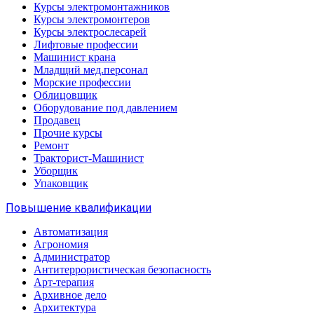
Курсы электромонтажников
Курсы электромонтеров
Курсы электрослесарей
Лифтовые профессии
Машинист крана
Младщий мед.персонал
Морские профессии
Облицовщик
Оборудование под давлением
Продавец
Прочие курсы
Ремонт
Тракторист-Машинист
Уборщик
Упаковщик
Повышение квалификации
Автоматизация
Агрономия
Администратор
Антитеррористическая безопасность
Арт-терапия
Архивное дело
Архитектура