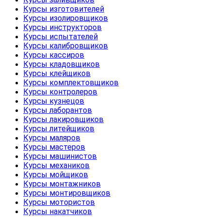
Курсы изготовителей
Курсы изолировщиков
Курсы инструкторов
Курсы испытателей
Курсы калибровщиков
Курсы кассиров
Курсы кладовщиков
Курсы клейщиков
Курсы комплектовщиков
Курсы контролеров
Курсы кузнецов
Курсы лаборантов
Курсы лакировщиков
Курсы литейщиков
Курсы маляров
Курсы мастеров
Курсы машинистов
Курсы механиков
Курсы мойщиков
Курсы монтажников
Курсы монтировщиков
Курсы мотористов
Курсы накатчиков