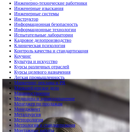
Инженерно-технические работники
Инженерные изыскания
Инженерные системы
Инструктор
Информационная безопасность
Информационные технологии
Испытательные лаборатории
Кадровое делопроизводство
Клиническая психология
Контроль качества и стандартизация
Коучинг
Культура и искусство
Курсы различных отраслей
Курсы целевого назначения
Легкая промышленность
Маркетинг, реклама и PR
Маркшейдерское дело
Машиностроение
Медицина и здравоохранение
Менеджер по продажам
Менеджмент
Металлургия
Метеорология
Метрология и стандартизация
Монтажные работы