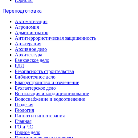
Юристы
Переподготовка
Автоматизация
Агрономия
Администратор
Антитеррористическая защищенность
Арт-терапия
Архивное дело
Архитектура
Банковское дело
БДД
Безопасность строительства
Библиотечное дело
Благоустройство и озеленение
Бухгалтерское дело
Вентиляция и кондиционирование
Водоснабжение и водоотведение
Геодезия
Геология
Гипноз и гипнотерапия
Главная
ГО и ЧС
Горное дело
Гостиничное дело и туризм