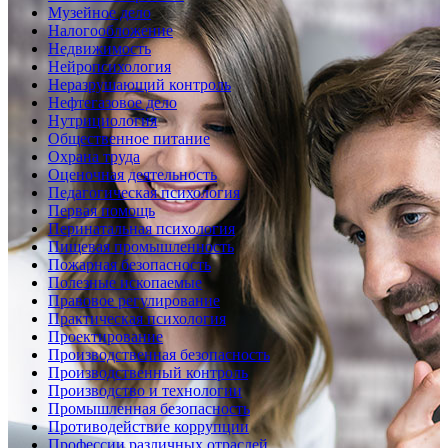
Музейное дело
Налогообложение
Недвижимость
Нейропсихология
Неразрушающий контроль
Нефтегазовое дело
Нутрициология
Общественное питание
Охрана труда
Оценочная деятельность
Педагогическая психология
Первая помощь
Перинатальная психология
Пищевая промышленность
Пожарная безопасность
Полезные ископаемые
Правовое регулирование
Практическая психология
Проектирование
Производственная безопасность
Производственный контроль
Производство и технологии
Промышленная безопасность
Противодействие коррупции
Профессии различных отраслей