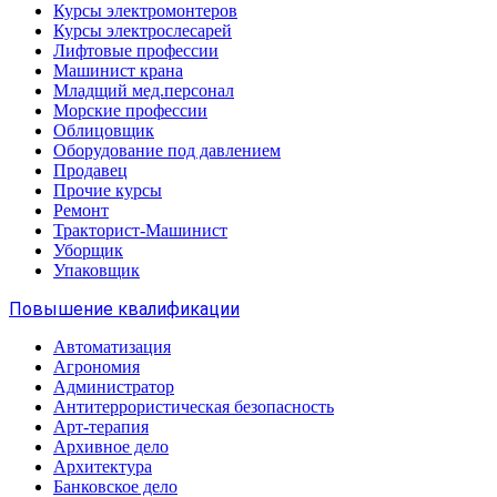
Курсы электромонтеров
Курсы электрослесарей
Лифтовые профессии
Машинист крана
Младщий мед.персонал
Морские профессии
Облицовщик
Оборудование под давлением
Продавец
Прочие курсы
Ремонт
Тракторист-Машинист
Уборщик
Упаковщик
Повышение квалификации
Автоматизация
Агрономия
Администратор
Антитеррористическая безопасность
Арт-терапия
Архивное дело
Архитектура
Банковское дело