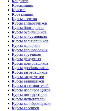
Кондитер
Красильщик
Красота
Кровельщик
Курсы агентов
Курсы аппаратчиков
Курсы бригадиров
Курсы бурильщиков
Курсы вакуумщиков
Курсы вальцовщиков
Курсы варщиков
Курсы горнорабочих
Курсы грузчиков
Курсы дежурных
Курсы дозировщиков
Курсы дробильщиков
Курсы заготовщиков
Курсы загрузчиков
Курсы заливщиков
Курсы изготовителей
Курсы изолировщиков
Курсы инструкторов
Курсы испытателей
Курсы калибровщиков
Курсы кассиров