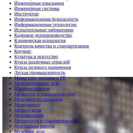
Инженерные изыскания
Инженерные системы
Инструктор
Информационная безопасность
Информационные технологии
Испытательные лаборатории
Кадровое делопроизводство
Клиническая психология
Контроль качества и стандартизация
Коучинг
Культура и искусство
Курсы различных отраслей
Курсы целевого назначения
Легкая промышленность
Маркетинг, реклама и PR
Маркшейдерское дело
Машиностроение
Медицина и здравоохранение
Менеджер по продажам
Менеджмент
Металлургия
Метеорология
Метрология и стандартизация
Монтажные работы
Музейное дело