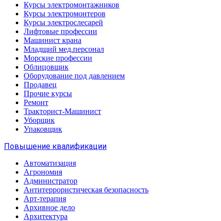
Курсы электромонтажников
Курсы электромонтеров
Курсы электрослесарей
Лифтовые профессии
Машинист крана
Младщий мед.персонал
Морские профессии
Облицовщик
Оборудование под давлением
Продавец
Прочие курсы
Ремонт
Тракторист-Машинист
Уборщик
Упаковщик
Повышение квалификации
Автоматизация
Агрономия
Администратор
Антитеррористическая безопасность
Арт-терапия
Архивное дело
Архитектура