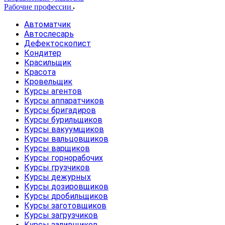
Рабочие профессии
Автоматчик
Автослесарь
Дефектоскопист
Кондитер
Красильщик
Красота
Кровельщик
Курсы агентов
Курсы аппаратчиков
Курсы бригадиров
Курсы бурильщиков
Курсы вакуумщиков
Курсы вальцовщиков
Курсы варщиков
Курсы горнорабочих
Курсы грузчиков
Курсы дежурных
Курсы дозировщиков
Курсы дробильщиков
Курсы заготовщиков
Курсы загрузчиков
Курсы заливщиков