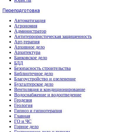
Юристы
Переподготовка
Автоматизация
Агрономия
Администратор
Антитеррористическая защищенность
Арт-терапия
Архивное дело
Архитектура
Банковское дело
БДД
Безопасность строительства
Библиотечное дело
Благоустройство и озеленение
Бухгалтерское дело
Вентиляция и кондиционирование
Водоснабжение и водоотведение
Геодезия
Геология
Гипноз и гипнотерапия
Главная
ГО и ЧС
Горное дело
Гостиничное дело и туризм