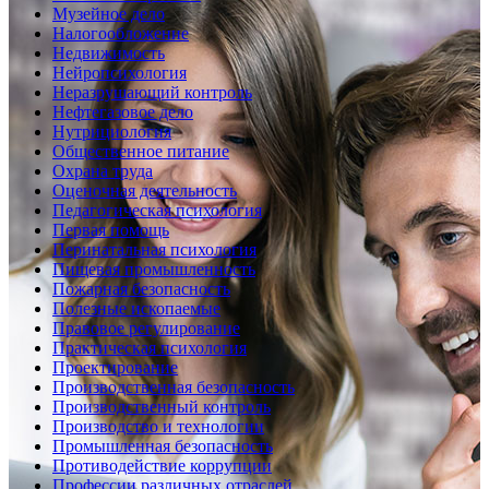
Музейное дело
Налогообложение
Недвижимость
Нейропсихология
Неразрушающий контроль
Нефтегазовое дело
Нутрициология
Общественное питание
Охрана труда
Оценочная деятельность
Педагогическая психология
Первая помощь
Перинатальная психология
Пищевая промышленность
Пожарная безопасность
Полезные ископаемые
Правовое регулирование
Практическая психология
Проектирование
Производственная безопасность
Производственный контроль
Производство и технологии
Промышленная безопасность
Противодействие коррупции
Профессии различных отраслей