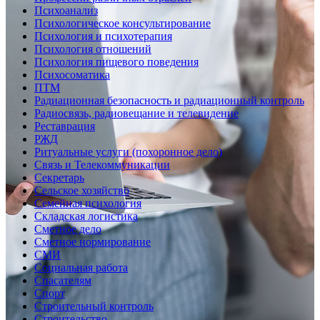
Психоанализ
Психологическое консультирование
Психология и психотерапия
Психология отношений
Психология пищевого поведения
Психосоматика
ПТМ
Радиационная безопасность и радиационный контроль
Радиосвязь, радиовещание и телевидение
Реставрация
РЖД
Ритуальные услуги (похоронное дело)
Связь и Телекоммуникации
Секретарь
Сельское хозяйство
Семейная психология
Складская логистика
Сметное дело
Сметное нормирование
СМИ
Социальная работа
Спасателям
Спорт
Строительный контроль
Строительство