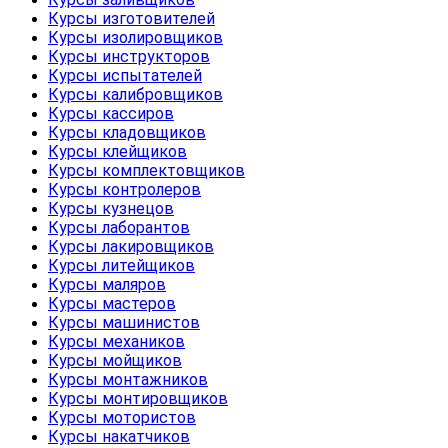
Курсы изготовителей
Курсы изолировщиков
Курсы инструкторов
Курсы испытателей
Курсы калибровщиков
Курсы кассиров
Курсы кладовщиков
Курсы клейщиков
Курсы комплектовщиков
Курсы контролеров
Курсы кузнецов
Курсы лаборантов
Курсы лакировщиков
Курсы литейщиков
Курсы маляров
Курсы мастеров
Курсы машинистов
Курсы механиков
Курсы мойщиков
Курсы монтажников
Курсы монтировщиков
Курсы мотористов
Курсы накатчиков