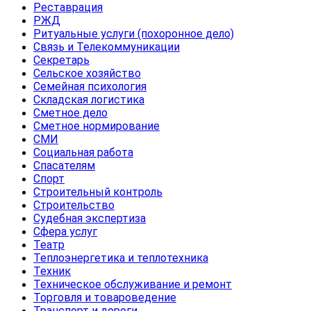
Реставрация
РЖД
Ритуальные услуги (похоронное дело)
Связь и Телекоммуникации
Секретарь
Сельское хозяйство
Семейная психология
Складская логистика
Сметное дело
Сметное нормирование
СМИ
Социальная работа
Спасателям
Спорт
Строительный контроль
Строительство
Судебная экспертиза
Сфера услуг
Театр
Теплоэнергетика и теплотехника
Техник
Техническое обслуживание и ремонт
Торговля и товароведение
Транспорт и дороги