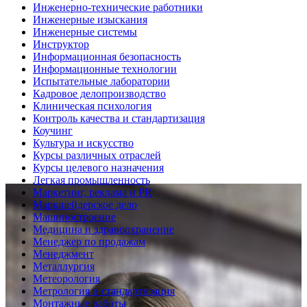
Инженерно-технические работники
Инженерные изыскания
Инженерные системы
Инструктор
Информационная безопасность
Информационные технологии
Испытательные лаборатории
Кадровое делопроизводство
Клиническая психология
Контроль качества и стандартизация
Коучинг
Культура и искусство
Курсы различных отраслей
Курсы целевого назначения
Легкая промышленность
Маркетинг, реклама и PR
Маркшейдерское дело
Машиностроение
Медицина и здравоохранение
Менеджер по продажам
Менеджмент
Металлургия
Метеорология
Метрология и стандартизация
Монтажные работы