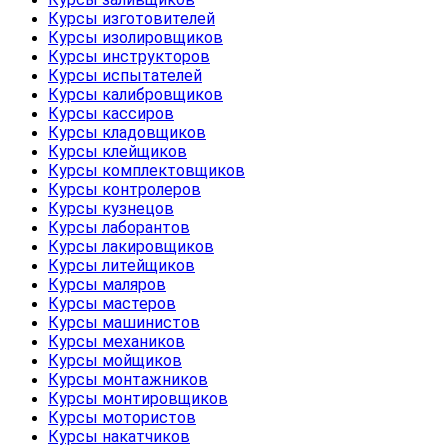
Курсы изготовителей
Курсы изолировщиков
Курсы инструкторов
Курсы испытателей
Курсы калибровщиков
Курсы кассиров
Курсы кладовщиков
Курсы клейщиков
Курсы комплектовщиков
Курсы контролеров
Курсы кузнецов
Курсы лаборантов
Курсы лакировщиков
Курсы литейщиков
Курсы маляров
Курсы мастеров
Курсы машинистов
Курсы механиков
Курсы мойщиков
Курсы монтажников
Курсы монтировщиков
Курсы мотористов
Курсы накатчиков