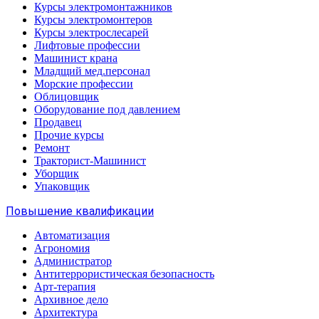
Курсы электромонтажников
Курсы электромонтеров
Курсы электрослесарей
Лифтовые профессии
Машинист крана
Младщий мед.персонал
Морские профессии
Облицовщик
Оборудование под давлением
Продавец
Прочие курсы
Ремонт
Тракторист-Машинист
Уборщик
Упаковщик
Повышение квалификации
Автоматизация
Агрономия
Администратор
Антитеррористическая безопасность
Арт-терапия
Архивное дело
Архитектура