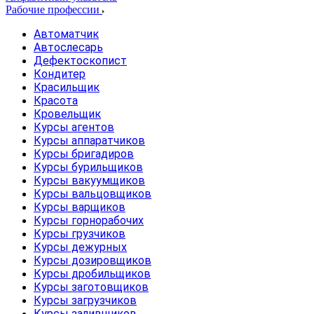
Рабочие профессии
Автоматчик
Автослесарь
Дефектоскопист
Кондитер
Красильщик
Красота
Кровельщик
Курсы агентов
Курсы аппаратчиков
Курсы бригадиров
Курсы бурильщиков
Курсы вакуумщиков
Курсы вальцовщиков
Курсы варщиков
Курсы горнорабочих
Курсы грузчиков
Курсы дежурных
Курсы дозировщиков
Курсы дробильщиков
Курсы заготовщиков
Курсы загрузчиков
Курсы заливщиков