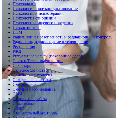
Психоанализ
Психологическое консультирование
Психология и психотерапия
Психология отношений
Психология пищевого поведения
Психосоматика
ПТМ
Радиационная безопасность и радиационный контроль
Радиосвязь, радиовещание и телевидение
Реставрация
РЖД
Ритуальные услуги (похоронное дело)
Связь и Телекоммуникации
Секретарь
Сельское хозяйство
Семейная психология
Складская логистика
Сметное дело
Сметное нормирование
СМИ
Социальная работа
Спасателям
Спорт
Строительный контроль
Строительство