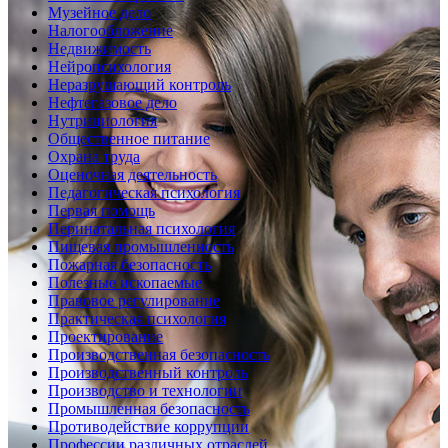
Музейное дело
Налогообложение
Недвижимость
Нейропсихология
Неразрушающий контроль
Нефтегазовое дело
Нутрициология
Общественное питание
Охрана труда
Оценочная деятельность
Педагогическая психология
Первая помощь
Перинатальная психология
Пищевая промышленность
Пожарная безопасность
Полезные ископаемые
Правовое регулирование
Практическая психология
Проектирование
Производственная безопасность
Производственный контроль
Производство и технологии
Промышленная безопасность
Противодействие коррупции
Профессии различных отраслей