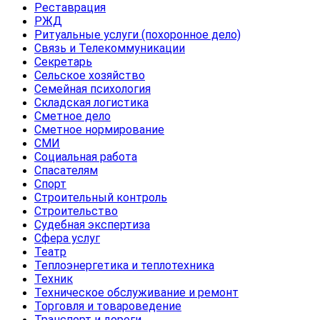
Реставрация
РЖД
Ритуальные услуги (похоронное дело)
Связь и Телекоммуникации
Секретарь
Сельское хозяйство
Семейная психология
Складская логистика
Сметное дело
Сметное нормирование
СМИ
Социальная работа
Спасателям
Спорт
Строительный контроль
Строительство
Судебная экспертиза
Сфера услуг
Театр
Теплоэнергетика и теплотехника
Техник
Техническое обслуживание и ремонт
Торговля и товароведение
Транспорт и дороги