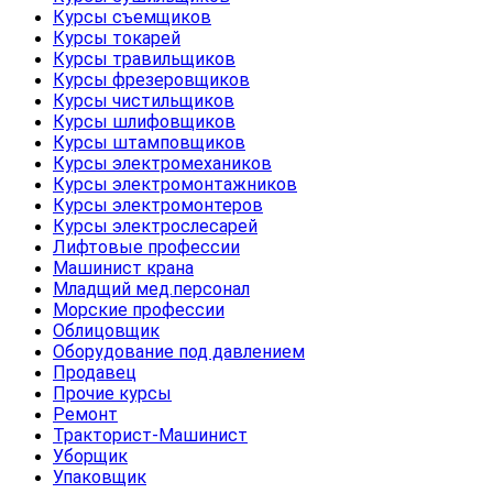
Курсы съемщиков
Курсы токарей
Курсы травильщиков
Курсы фрезеровщиков
Курсы чистильщиков
Курсы шлифовщиков
Курсы штамповщиков
Курсы электромехаников
Курсы электромонтажников
Курсы электромонтеров
Курсы электрослесарей
Лифтовые профессии
Машинист крана
Младщий мед.персонал
Морские профессии
Облицовщик
Оборудование под давлением
Продавец
Прочие курсы
Ремонт
Тракторист-Машинист
Уборщик
Упаковщик