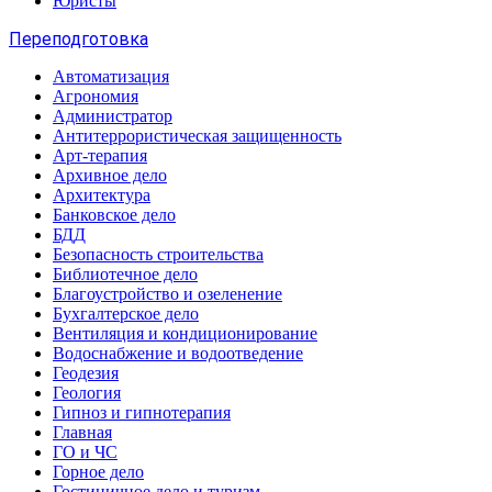
Юристы
Переподготовка
Автоматизация
Агрономия
Администратор
Антитеррористическая защищенность
Арт-терапия
Архивное дело
Архитектура
Банковское дело
БДД
Безопасность строительства
Библиотечное дело
Благоустройство и озеленение
Бухгалтерское дело
Вентиляция и кондиционирование
Водоснабжение и водоотведение
Геодезия
Геология
Гипноз и гипнотерапия
Главная
ГО и ЧС
Горное дело
Гостиничное дело и туризм