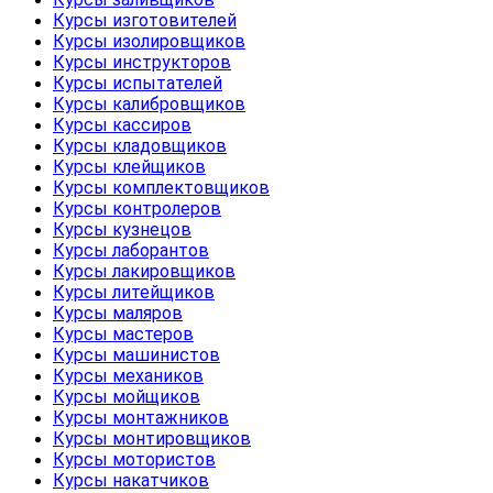
Курсы изготовителей
Курсы изолировщиков
Курсы инструкторов
Курсы испытателей
Курсы калибровщиков
Курсы кассиров
Курсы кладовщиков
Курсы клейщиков
Курсы комплектовщиков
Курсы контролеров
Курсы кузнецов
Курсы лаборантов
Курсы лакировщиков
Курсы литейщиков
Курсы маляров
Курсы мастеров
Курсы машинистов
Курсы механиков
Курсы мойщиков
Курсы монтажников
Курсы монтировщиков
Курсы мотористов
Курсы накатчиков