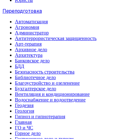
Юристы
Переподготовка
Автоматизация
Агрономия
Администратор
Антитеррористическая защищенность
Арт-терапия
Архивное дело
Архитектура
Банковское дело
БДД
Безопасность строительства
Библиотечное дело
Благоустройство и озеленение
Бухгалтерское дело
Вентиляция и кондиционирование
Водоснабжение и водоотведение
Геодезия
Геология
Гипноз и гипнотерапия
Главная
ГО и ЧС
Горное дело
Гостиничное дело и туризм