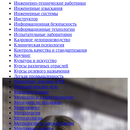
Инженерно-технические работники
Инженерные изыскания
Инженерные системы
Инструктор
Информационная безопасность
Информационные технологии
Испытательные лаборатории
Кадровое делопроизводство
Клиническая психология
Контроль качества и стандартизация
Коучинг
Культура и искусство
Курсы различных отраслей
Курсы целевого назначения
Легкая промышленность
Маркетинг, реклама и PR
Маркшейдерское дело
Машиностроение
Медицина и здравоохранение
Менеджер по продажам
Менеджмент
Металлургия
Метеорология
Метрология и стандартизация
Монтажные работы