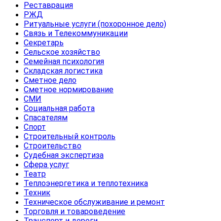
Реставрация
РЖД
Ритуальные услуги (похоронное дело)
Связь и Телекоммуникации
Секретарь
Сельское хозяйство
Семейная психология
Складская логистика
Сметное дело
Сметное нормирование
СМИ
Социальная работа
Спасателям
Спорт
Строительный контроль
Строительство
Судебная экспертиза
Сфера услуг
Театр
Теплоэнергетика и теплотехника
Техник
Техническое обслуживание и ремонт
Торговля и товароведение
Транспорт и дороги