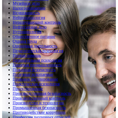
Музейное дело
Налогообложение
Недвижимость
Нейропсихология
Неразрушающий контроль
Нефтегазовое дело
Нутрициология
Общественное питание
Охрана труда
Оценочная деятельность
Педагогическая психология
Первая помощь
Перинатальная психология
Пищевая промышленность
Пожарная безопасность
Полезные ископаемые
Правовое регулирование
Практическая психология
Проектирование
Производственная безопасность
Производственный контроль
Производство и технологии
Промышленная безопасность
Противодействие коррупции
Профессии различных отраслей