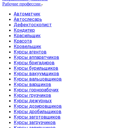
Рабочие профессии
Автоматчик
Автослесарь
Дефектоскопист
Кондитер
Красильщик
Красота
Кровельщик
Курсы агентов
Курсы аппаратчиков
Курсы бригадиров
Курсы бурильщиков
Курсы вакуумщиков
Курсы вальцовщиков
Курсы варщиков
Курсы горнорабочих
Курсы грузчиков
Курсы дежурных
Курсы дозировщиков
Курсы дробильщиков
Курсы заготовщиков
Курсы загрузчиков
Курсы заливщиков