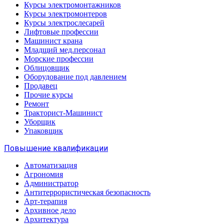
Курсы электромонтажников
Курсы электромонтеров
Курсы электрослесарей
Лифтовые профессии
Машинист крана
Младщий мед.персонал
Морские профессии
Облицовщик
Оборудование под давлением
Продавец
Прочие курсы
Ремонт
Тракторист-Машинист
Уборщик
Упаковщик
Повышение квалификации
Автоматизация
Агрономия
Администратор
Антитеррористическая безопасность
Арт-терапия
Архивное дело
Архитектура