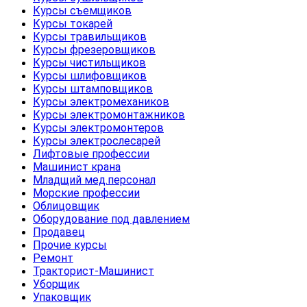
Курсы съемщиков
Курсы токарей
Курсы травильщиков
Курсы фрезеровщиков
Курсы чистильщиков
Курсы шлифовщиков
Курсы штамповщиков
Курсы электромехаников
Курсы электромонтажников
Курсы электромонтеров
Курсы электрослесарей
Лифтовые профессии
Машинист крана
Младщий мед.персонал
Морские профессии
Облицовщик
Оборудование под давлением
Продавец
Прочие курсы
Ремонт
Тракторист-Машинист
Уборщик
Упаковщик