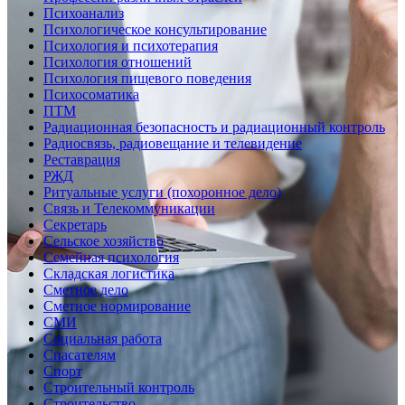
Психоанализ
Психологическое консультирование
Психология и психотерапия
Психология отношений
Психология пищевого поведения
Психосоматика
ПТМ
Радиационная безопасность и радиационный контроль
Радиосвязь, радиовещание и телевидение
Реставрация
РЖД
Ритуальные услуги (похоронное дело)
Связь и Телекоммуникации
Секретарь
Сельское хозяйство
Семейная психология
Складская логистика
Сметное дело
Сметное нормирование
СМИ
Социальная работа
Спасателям
Спорт
Строительный контроль
Строительство