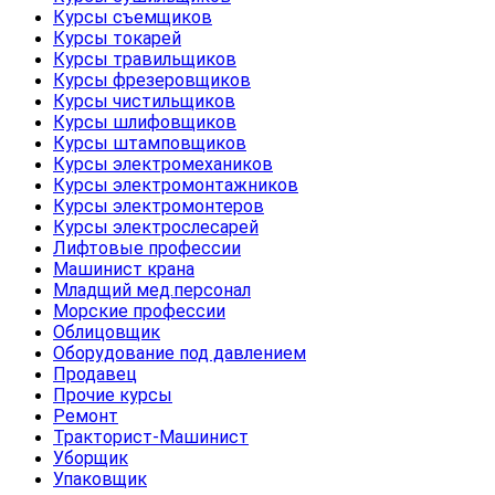
Курсы съемщиков
Курсы токарей
Курсы травильщиков
Курсы фрезеровщиков
Курсы чистильщиков
Курсы шлифовщиков
Курсы штамповщиков
Курсы электромехаников
Курсы электромонтажников
Курсы электромонтеров
Курсы электрослесарей
Лифтовые профессии
Машинист крана
Младщий мед.персонал
Морские профессии
Облицовщик
Оборудование под давлением
Продавец
Прочие курсы
Ремонт
Тракторист-Машинист
Уборщик
Упаковщик