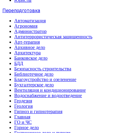
Юристы
Переподготовка
Автоматизация
Агрономия
Администратор
Антитеррористическая защищенность
Арт-терапия
Архивное дело
Архитектура
Банковское дело
БДД
Безопасность строительства
Библиотечное дело
Благоустройство и озеленение
Бухгалтерское дело
Вентиляция и кондиционирование
Водоснабжение и водоотведение
Геодезия
Геология
Гипноз и гипнотерапия
Главная
ГО и ЧС
Горное дело
Гостиничное дело и туризм