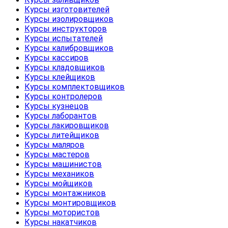
Курсы изготовителей
Курсы изолировщиков
Курсы инструкторов
Курсы испытателей
Курсы калибровщиков
Курсы кассиров
Курсы кладовщиков
Курсы клейщиков
Курсы комплектовщиков
Курсы контролеров
Курсы кузнецов
Курсы лаборантов
Курсы лакировщиков
Курсы литейщиков
Курсы маляров
Курсы мастеров
Курсы машинистов
Курсы механиков
Курсы мойщиков
Курсы монтажников
Курсы монтировщиков
Курсы мотористов
Курсы накатчиков