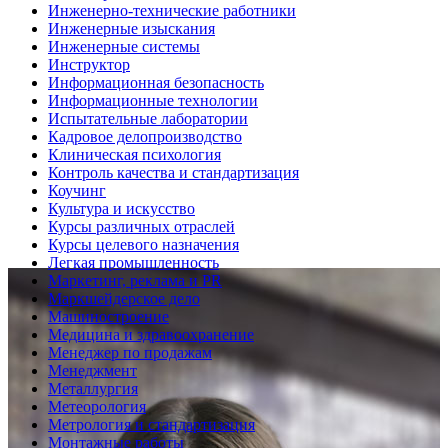
Инженерно-технические работники
Инженерные изыскания
Инженерные системы
Инструктор
Информационная безопасность
Информационные технологии
Испытательные лаборатории
Кадровое делопроизводство
Клиническая психология
Контроль качества и стандартизация
Коучинг
Культура и искусство
Курсы различных отраслей
Курсы целевого назначения
Легкая промышленность
Маркетинг, реклама и PR
Маркшейдерское дело
Машиностроение
Медицина и здравоохранение
Менеджер по продажам
Менеджмент
Металлургия
Метеорология
Метрология и стандартизация
Монтажные работы