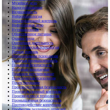
Музейное дело
Налогообложение
Недвижимость
Нейропсихология
Неразрушающий контроль
Нефтегазовое дело
Нутрициология
Общественное питание
Охрана труда
Оценочная деятельность
Педагогическая психология
Первая помощь
Перинатальная психология
Пищевая промышленность
Пожарная безопасность
Полезные ископаемые
Правовое регулирование
Практическая психология
Проектирование
Производственная безопасность
Производственный контроль
Производство и технологии
Промышленная безопасность
Противодействие коррупции
Профессии различных отраслей