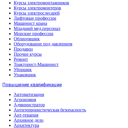
Курсы электромонтажников
Курсы электромонтеров
Курсы электрослесарей
Лифтовые профессии
Машинист крана
Младщий мед.персонал
Морские профессии
Облицовщик
Оборудование под давлением
Продавец
Прочие курсы
Ремонт
Тракторист-Машинист
Уборщик
Упаковщик
Повышение квалификации
Автоматизация
Агрономия
Администратор
Антитеррористическая безопасность
Арт-терапия
Архивное дело
Архитектура