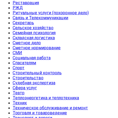
Реставрация
РЖД
Ритуальные услуги (похоронное дело)
Связь и Телекоммуникации
Секретарь
Сельское хозяйство
Семейная психология
Складская логистика
Сметное дело
Сметное нормирование
СМИ
Социальная работа
Спасателям
Спорт
Строительный контроль
Строительство
Судебная экспертиза
Сфера услуг
Театр
Теплоэнергетика и теплотехника
Техник
Техническое обслуживание и ремонт
Торговля и товароведение
Транспорт и дороги