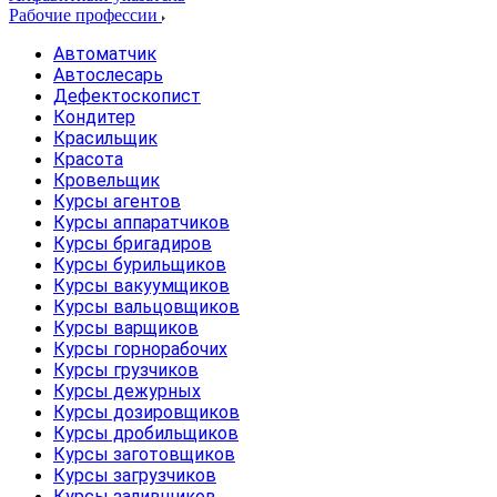
Рабочие профессии
Автоматчик
Автослесарь
Дефектоскопист
Кондитер
Красильщик
Красота
Кровельщик
Курсы агентов
Курсы аппаратчиков
Курсы бригадиров
Курсы бурильщиков
Курсы вакуумщиков
Курсы вальцовщиков
Курсы варщиков
Курсы горнорабочих
Курсы грузчиков
Курсы дежурных
Курсы дозировщиков
Курсы дробильщиков
Курсы заготовщиков
Курсы загрузчиков
Курсы заливщиков