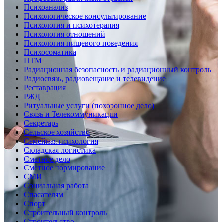
Психоанализ
Психологическое консультирование
Психология и психотерапия
Психология отношений
Психология пищевого поведения
Психосоматика
ПТМ
Радиационная безопасность и радиационный контроль
Радиосвязь, радиовещание и телевидение
Реставрация
РЖД
Ритуальные услуги (похоронное дело)
Связь и Телекоммуникации
Секретарь
Сельское хозяйство
Семейная психология
Складская логистика
Сметное дело
Сметное нормирование
СМИ
Социальная работа
Спасателям
Спорт
Строительный контроль
Строительство