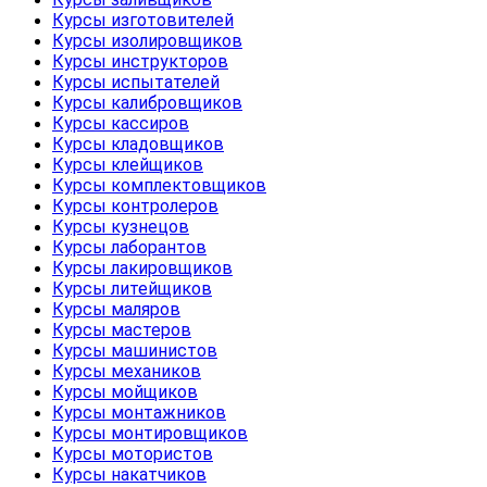
Курсы изготовителей
Курсы изолировщиков
Курсы инструкторов
Курсы испытателей
Курсы калибровщиков
Курсы кассиров
Курсы кладовщиков
Курсы клейщиков
Курсы комплектовщиков
Курсы контролеров
Курсы кузнецов
Курсы лаборантов
Курсы лакировщиков
Курсы литейщиков
Курсы маляров
Курсы мастеров
Курсы машинистов
Курсы механиков
Курсы мойщиков
Курсы монтажников
Курсы монтировщиков
Курсы мотористов
Курсы накатчиков