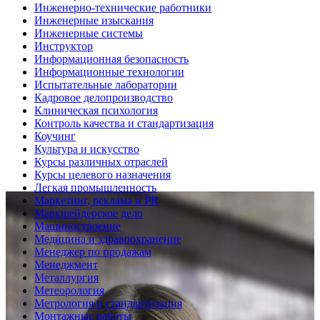
Инженерно-технические работники
Инженерные изыскания
Инженерные системы
Инструктор
Информационная безопасность
Информационные технологии
Испытательные лаборатории
Кадровое делопроизводство
Клиническая психология
Контроль качества и стандартизация
Коучинг
Культура и искусство
Курсы различных отраслей
Курсы целевого назначения
Легкая промышленность
Маркетинг, реклама и PR
Маркшейдерское дело
Машиностроение
Медицина и здравоохранение
Менеджер по продажам
Менеджмент
Металлургия
Метеорология
Метрология и стандартизация
Монтажные работы