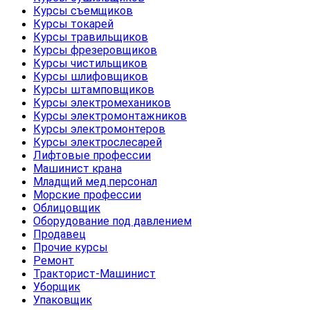
Курсы съемщиков
Курсы токарей
Курсы травильщиков
Курсы фрезеровщиков
Курсы чистильщиков
Курсы шлифовщиков
Курсы штамповщиков
Курсы электромехаников
Курсы электромонтажников
Курсы электромонтеров
Курсы электрослесарей
Лифтовые профессии
Машинист крана
Младщий мед.персонал
Морские профессии
Облицовщик
Оборудование под давлением
Продавец
Прочие курсы
Ремонт
Тракторист-Машинист
Уборщик
Упаковщик