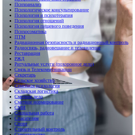
Психоанализ
Психологическое консультирование
Психология и психотерапия
Психология отношений
Психология пищевого поведения
Психосоматика
ПТМ
Радиационная безопасность и радиационный контроль
Радиосвязь, радиовещание и телевидение
Реставрация
РЖД
Ритуальные услуги (похоронное дело)
Связь и Телекоммуникации
Секретарь
Сельское хозяйство
Семейная психология
Складская логистика
Сметное дело
Сметное нормирование
СМИ
Социальная работа
Спасателям
Спорт
Строительный контроль
Строительство