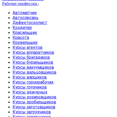
Рабочие профессии
Автоматчик
Автослесарь
Дефектоскопист
Кондитер
Красильщик
Красота
Кровельщик
Курсы агентов
Курсы аппаратчиков
Курсы бригадиров
Курсы бурильщиков
Курсы вакуумщиков
Курсы вальцовщиков
Курсы варщиков
Курсы горнорабочих
Курсы грузчиков
Курсы дежурных
Курсы дозировщиков
Курсы дробильщиков
Курсы заготовщиков
Курсы загрузчиков
Курсы заливщиков