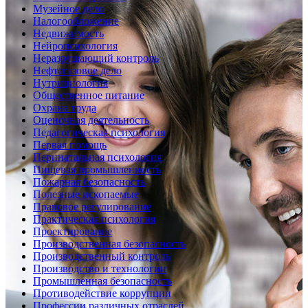
Музейное дело
Налогообложение
Недвижимость
Нейропсихология
Неразрушающий контроль
Нефтегазовое дело
Нутрициология
Общественное питание
Охрана труда
Оценочная деятельность
Педагогическая психология
Первая помощь
Перинатальная психология
Пищевая промышленность
Пожарная безопасность
Полезные ископаемые
Правовое регулирование
Практическая психология
Проектирование
Производственная безопасность
Производственный контроль
Производство и технологии
Промышленная безопасность
Противодействие коррупции
Профессии различных отраслей