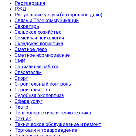
Реставрация
РЖД
Ритуальные услуги (похоронное дело)
Связь и Телекоммуникации
Секретарь
Сельское хозяйство
Семейная психология
Складская логистика
Сметное дело
Сметное нормирование
СМИ
Социальная работа
Спасателям
Спорт
Строительный контроль
Строительство
Судебная экспертиза
Сфера услуг
Театр
Теплоэнергетика и теплотехника
Техник
Техническое обслуживание и ремонт
Торговля и товароведение
Транспорт и дороги