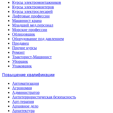
Курсы электромонтажников
Курсы электромонтеров
Курсы электрослесарей
Лифтовые профессии
Машинист крана
Младщий мед.персонал
Морские профессии
Облицовщик
Оборудование под давлением
Продавец
Прочие курсы
Ремонт
Тракторист-Машинист
Уборщик
Упаковщик
Повышение квалификации
Автоматизация
Агрономия
Администратор
Антитеррористическая безопасность
Арт-терапия
Архивное дело
Архитектура