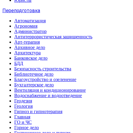
Юристы
Переподготовка
Автоматизация
Агрономия
Администратор
Антитеррористическая защищенность
Арт-терапия
Архивное дело
Архитектура
Банковское дело
БДД
Безопасность строительства
Библиотечное дело
Благоустройство и озеленение
Бухгалтерское дело
Вентиляция и кондиционирование
Водоснабжение и водоотведение
Геодезия
Геология
Гипноз и гипнотерапия
Главная
ГО и ЧС
Горное дело
Гостиничное дело и туризм