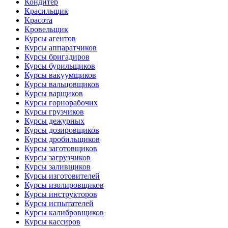
Кондитер
Красильщик
Красота
Кровельщик
Курсы агентов
Курсы аппаратчиков
Курсы бригадиров
Курсы бурильщиков
Курсы вакуумщиков
Курсы вальцовщиков
Курсы варщиков
Курсы горнорабочих
Курсы грузчиков
Курсы дежурных
Курсы дозировщиков
Курсы дробильщиков
Курсы заготовщиков
Курсы загрузчиков
Курсы заливщиков
Курсы изготовителей
Курсы изолировщиков
Курсы инструкторов
Курсы испытателей
Курсы калибровщиков
Курсы кассиров