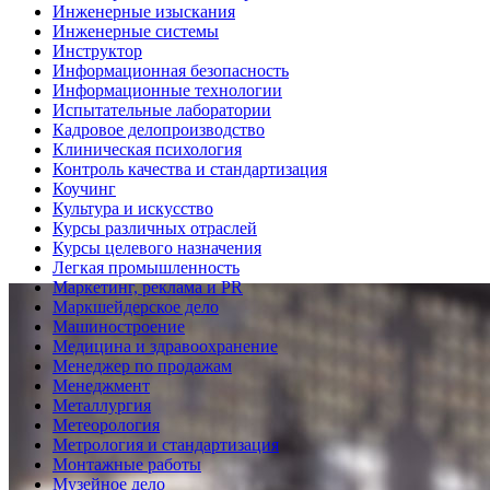
Инженерные изыскания
Инженерные системы
Инструктор
Информационная безопасность
Информационные технологии
Испытательные лаборатории
Кадровое делопроизводство
Клиническая психология
Контроль качества и стандартизация
Коучинг
Культура и искусство
Курсы различных отраслей
Курсы целевого назначения
Легкая промышленность
Маркетинг, реклама и PR
Маркшейдерское дело
Машиностроение
Медицина и здравоохранение
Менеджер по продажам
Менеджмент
Металлургия
Метеорология
Метрология и стандартизация
Монтажные работы
Музейное дело