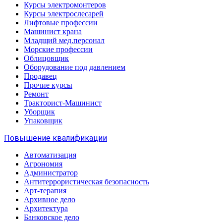
Курсы электромонтеров
Курсы электрослесарей
Лифтовые профессии
Машинист крана
Младщий мед.персонал
Морские профессии
Облицовщик
Оборудование под давлением
Продавец
Прочие курсы
Ремонт
Тракторист-Машинист
Уборщик
Упаковщик
Повышение квалификации
Автоматизация
Агрономия
Администратор
Антитеррористическая безопасность
Арт-терапия
Архивное дело
Архитектура
Банковское дело