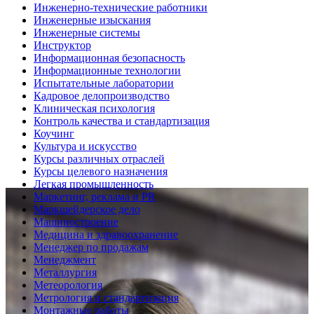
Инженерно-технические работники
Инженерные изыскания
Инженерные системы
Инструктор
Информационная безопасность
Информационные технологии
Испытательные лаборатории
Кадровое делопроизводство
Клиническая психология
Контроль качества и стандартизация
Коучинг
Культура и искусство
Курсы различных отраслей
Курсы целевого назначения
Легкая промышленность
Маркетинг, реклама и PR
Маркшейдерское дело
Машиностроение
Медицина и здравоохранение
Менеджер по продажам
Менеджмент
Металлургия
Метеорология
Метрология и стандартизация
Монтажные работы