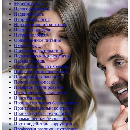
Музейное дело
Налогообложение
Недвижимость
Нейропсихология
Неразрушающий контроль
Нефтегазовое дело
Нутрициология
Общественное питание
Охрана труда
Оценочная деятельность
Педагогическая психология
Первая помощь
Перинатальная психология
Пищевая промышленность
Пожарная безопасность
Полезные ископаемые
Правовое регулирование
Практическая психология
Проектирование
Производственная безопасность
Производственный контроль
Производство и технологии
Промышленная безопасность
Противодействие коррупции
Профессии различных отраслей