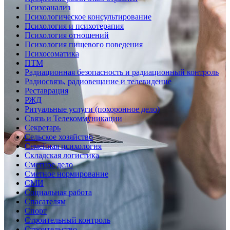
Психоанализ
Психологическое консультирование
Психология и психотерапия
Психология отношений
Психология пищевого поведения
Психосоматика
ПТМ
Радиационная безопасность и радиационный контроль
Радиосвязь, радиовещание и телевидение
Реставрация
РЖД
Ритуальные услуги (похоронное дело)
Связь и Телекоммуникации
Секретарь
Сельское хозяйство
Семейная психология
Складская логистика
Сметное дело
Сметное нормирование
СМИ
Социальная работа
Спасателям
Спорт
Строительный контроль
Строительство