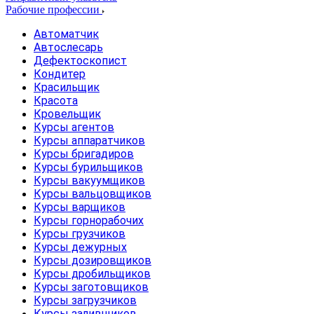
Рабочие профессии
Автоматчик
Автослесарь
Дефектоскопист
Кондитер
Красильщик
Красота
Кровельщик
Курсы агентов
Курсы аппаратчиков
Курсы бригадиров
Курсы бурильщиков
Курсы вакуумщиков
Курсы вальцовщиков
Курсы варщиков
Курсы горнорабочих
Курсы грузчиков
Курсы дежурных
Курсы дозировщиков
Курсы дробильщиков
Курсы заготовщиков
Курсы загрузчиков
Курсы заливщиков