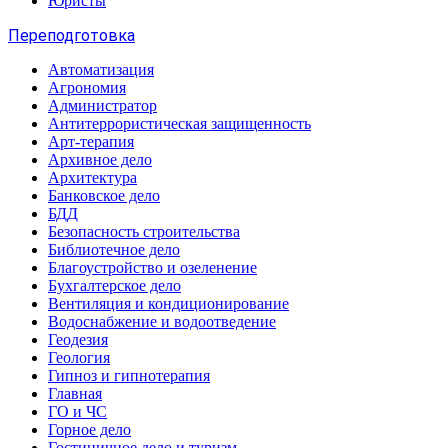
Юристы
Переподготовка
Автоматизация
Агрономия
Администратор
Антитеррористическая защищенность
Арт-терапия
Архивное дело
Архитектура
Банковское дело
БДД
Безопасность строительства
Библиотечное дело
Благоустройство и озеленение
Бухгалтерское дело
Вентиляция и кондиционирование
Водоснабжение и водоотведение
Геодезия
Геология
Гипноз и гипнотерапия
Главная
ГО и ЧС
Горное дело
Гостиничное дело и туризм