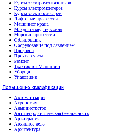
Курсы электромонтажников
Курсы электромонтеров
Курсы электрослесарей
Лифтовые профессии
Машинист крана
Младщий мед.персонал
Морские профессии
Облицовщик
Оборудование под давлением
Продавец
Прочие курсы
Ремонт
Тракторист-Машинист
Уборщик
Упаковщик
Повышение квалификации
Автоматизация
Агрономия
Администратор
Антитеррористическая безопасность
Арт-терапия
Архивное дело
Архитектура