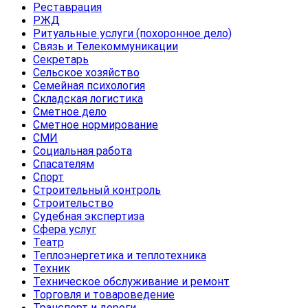
Реставрация
РЖД
Ритуальные услуги (похоронное дело)
Связь и Телекоммуникации
Секретарь
Сельское хозяйство
Семейная психология
Складская логистика
Сметное дело
Сметное нормирование
СМИ
Социальная работа
Спасателям
Спорт
Строительный контроль
Строительство
Судебная экспертиза
Сфера услуг
Театр
Теплоэнергетика и теплотехника
Техник
Техническое обслуживание и ремонт
Торговля и товароведение
Транспорт и дороги