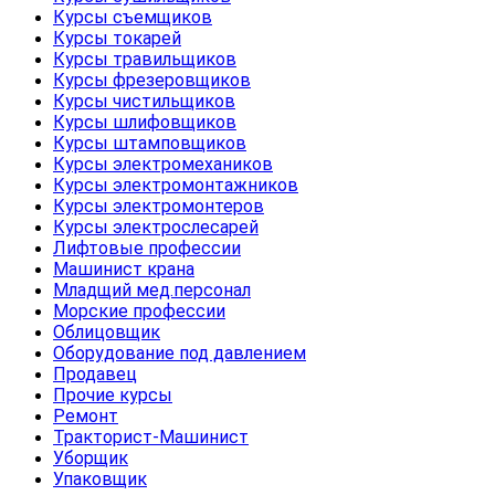
Курсы съемщиков
Курсы токарей
Курсы травильщиков
Курсы фрезеровщиков
Курсы чистильщиков
Курсы шлифовщиков
Курсы штамповщиков
Курсы электромехаников
Курсы электромонтажников
Курсы электромонтеров
Курсы электрослесарей
Лифтовые профессии
Машинист крана
Младщий мед.персонал
Морские профессии
Облицовщик
Оборудование под давлением
Продавец
Прочие курсы
Ремонт
Тракторист-Машинист
Уборщик
Упаковщик