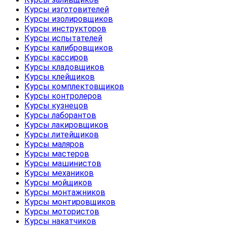
Курсы изготовителей
Курсы изолировщиков
Курсы инструкторов
Курсы испытателей
Курсы калибровщиков
Курсы кассиров
Курсы кладовщиков
Курсы клейщиков
Курсы комплектовщиков
Курсы контролеров
Курсы кузнецов
Курсы лаборантов
Курсы лакировщиков
Курсы литейщиков
Курсы маляров
Курсы мастеров
Курсы машинистов
Курсы механиков
Курсы мойщиков
Курсы монтажников
Курсы монтировщиков
Курсы мотористов
Курсы накатчиков