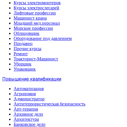
Курсы электромонтеров
Курсы электрослесарей
Лифтовые профессии
Машинист крана
Младщий мед.персонал
Морские профессии
Облицовщик
Оборудование под давлением
Продавец
Прочие курсы
Ремонт
Тракторист-Машинист
Уборщик
Упаковщик
Повышение квалификации
Автоматизация
Агрономия
Администратор
Антитеррористическая безопасность
Арт-терапия
Архивное дело
Архитектура
Банковское дело