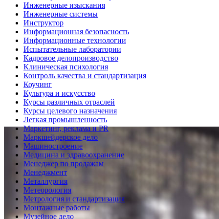
Инженерные изыскания
Инженерные системы
Инструктор
Информационная безопасность
Информационные технологии
Испытательные лаборатории
Кадровое делопроизводство
Клиническая психология
Контроль качества и стандартизация
Коучинг
Культура и искусство
Курсы различных отраслей
Курсы целевого назначения
Легкая промышленность
Маркетинг, реклама и PR
Маркшейдерское дело
Машиностроение
Медицина и здравоохранение
Менеджер по продажам
Менеджмент
Металлургия
Метеорология
Метрология и стандартизация
Монтажные работы
Музейное дело