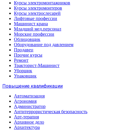
Курсы электромонтажников
Курсы электромонтеров
Курсы электрослесарей
Лифтовые профессии
Машинист крана
Младщий мед.персонал
Морские профессии
Облицовщик
Оборудование под давлением
Продавец
Прочие курсы
Ремонт
Тракторист-Машинист
Уборщик
Упаковщик
Повышение квалификации
Автоматизация
Агрономия
Администратор
Антитеррористическая безопасность
Арт-терапия
Архивное дело
Архитектура