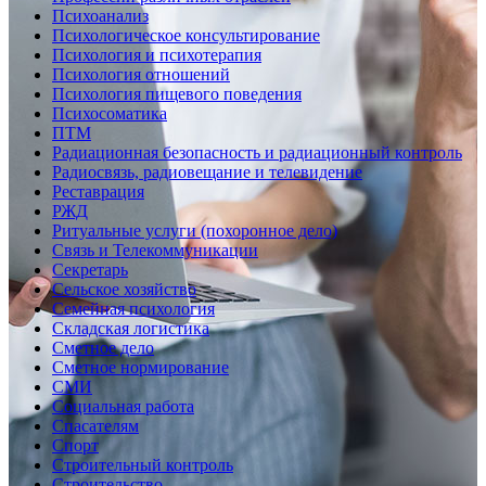
Психоанализ
Психологическое консультирование
Психология и психотерапия
Психология отношений
Психология пищевого поведения
Психосоматика
ПТМ
Радиационная безопасность и радиационный контроль
Радиосвязь, радиовещание и телевидение
Реставрация
РЖД
Ритуальные услуги (похоронное дело)
Связь и Телекоммуникации
Секретарь
Сельское хозяйство
Семейная психология
Складская логистика
Сметное дело
Сметное нормирование
СМИ
Социальная работа
Спасателям
Спорт
Строительный контроль
Строительство