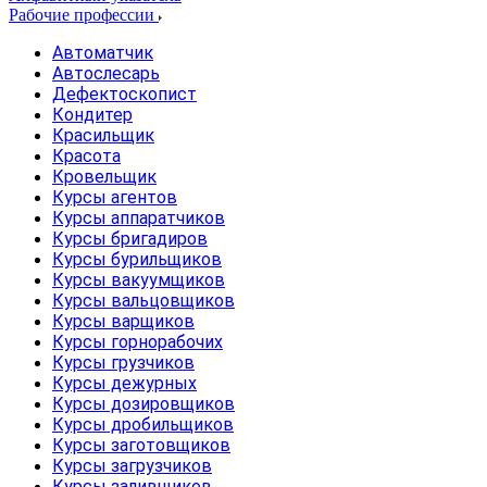
Рабочие профессии
Автоматчик
Автослесарь
Дефектоскопист
Кондитер
Красильщик
Красота
Кровельщик
Курсы агентов
Курсы аппаратчиков
Курсы бригадиров
Курсы бурильщиков
Курсы вакуумщиков
Курсы вальцовщиков
Курсы варщиков
Курсы горнорабочих
Курсы грузчиков
Курсы дежурных
Курсы дозировщиков
Курсы дробильщиков
Курсы заготовщиков
Курсы загрузчиков
Курсы заливщиков