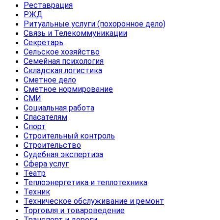
Реставрация
РЖД
Ритуальные услуги (похоронное дело)
Связь и Телекоммуникации
Секретарь
Сельское хозяйство
Семейная психология
Складская логистика
Сметное дело
Сметное нормирование
СМИ
Социальная работа
Спасателям
Спорт
Строительный контроль
Строительство
Судебная экспертиза
Сфера услуг
Театр
Теплоэнергетика и теплотехника
Техник
Техническое обслуживание и ремонт
Торговля и товароведение
Транспорт и дороги