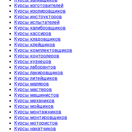
Курсы изготовителей
Курсы изолировщиков
Курсы инструкторов
Курсы испытателей
Курсы калибровщиков
Курсы кассиров
Курсы кладовщиков
Курсы клейщиков
Курсы комплектовщиков
Курсы контролеров
Курсы кузнецов
Курсы лаборантов
Курсы лакировщиков
Курсы литейщиков
Курсы маляров
Курсы мастеров
Курсы машинистов
Курсы механиков
Курсы мойщиков
Курсы монтажников
Курсы монтировщиков
Курсы мотористов
Курсы накатчиков