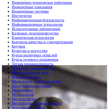
Инженерно-технические работники
Инженерные изыскания
Инженерные системы
Инструктор
Информационная безопасность
Информационные технологии
Испытательные лаборатории
Кадровое делопроизводство
Клиническая психология
Контроль качества и стандартизация
Коучинг
Культура и искусство
Курсы различных отраслей
Курсы целевого назначения
Легкая промышленность
Маркетинг, реклама и PR
Маркшейдерское дело
Машиностроение
Медицина и здравоохранение
Менеджер по продажам
Менеджмент
Металлургия
Метеорология
Метрология и стандартизация
Монтажные работы