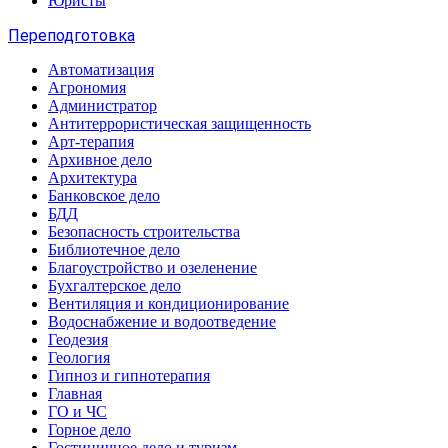
Юристы
Переподготовка
Автоматизация
Агрономия
Администратор
Антитеррористическая защищенность
Арт-терапия
Архивное дело
Архитектура
Банковское дело
БДД
Безопасность строительства
Библиотечное дело
Благоустройство и озеленение
Бухгалтерское дело
Вентиляция и кондиционирование
Водоснабжение и водоотведение
Геодезия
Геология
Гипноз и гипнотерапия
Главная
ГО и ЧС
Горное дело
Гостиничное дело и туризм