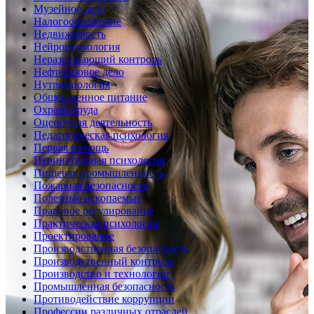
Музейное дело
Налогообложение
Недвижимость
Нейропсихология
Неразрушающий контроль
Нефтегазовое дело
Нутрициология
Общественное питание
Охрана труда
Оценочная деятельность
Педагогическая психология
Первая помощь
Перинатальная психология
Пищевая промышленность
Пожарная безопасность
Полезные ископаемые
Правовое регулирование
Практическая психология
Проектирование
Производственная безопасность
Производственный контроль
Производство и технологии
Промышленная безопасность
Противодействие коррупции
Профессии различных отраслей