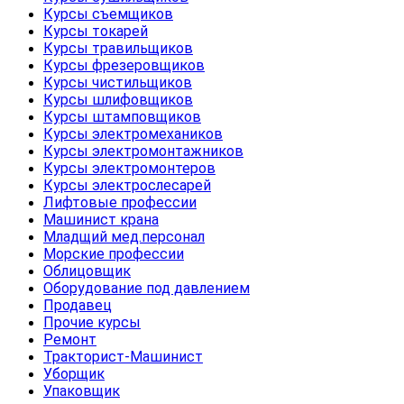
Курсы съемщиков
Курсы токарей
Курсы травильщиков
Курсы фрезеровщиков
Курсы чистильщиков
Курсы шлифовщиков
Курсы штамповщиков
Курсы электромехаников
Курсы электромонтажников
Курсы электромонтеров
Курсы электрослесарей
Лифтовые профессии
Машинист крана
Младщий мед.персонал
Морские профессии
Облицовщик
Оборудование под давлением
Продавец
Прочие курсы
Ремонт
Тракторист-Машинист
Уборщик
Упаковщик