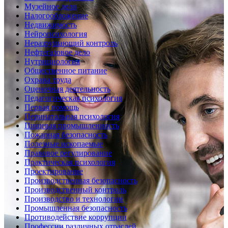
Музейное дело
Налогообложение
Недвижимость
Нейропсихология
Неразрушающий контроль
Нефтегазовое дело
Нутрициология
Общественное питание
Охрана труда
Оценочная деятельность
Педагогическая психология
Первая помощь
Перинатальная психология
Пищевая промышленность
Пожарная безопасность
Полезные ископаемые
Правовое регулирование
Практическая психология
Проектирование
Производственная безопасность
Производственный контроль
Производство и технологии
Промышленная безопасность
Противодействие коррупции
Профессии различных отраслей