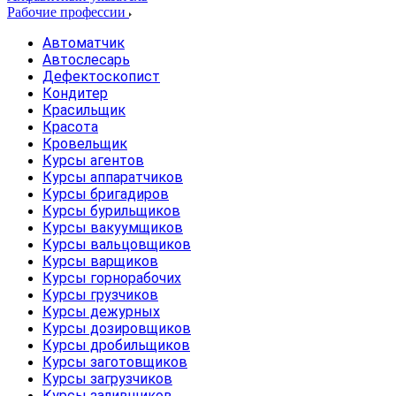
Рабочие профессии
Автоматчик
Автослесарь
Дефектоскопист
Кондитер
Красильщик
Красота
Кровельщик
Курсы агентов
Курсы аппаратчиков
Курсы бригадиров
Курсы бурильщиков
Курсы вакуумщиков
Курсы вальцовщиков
Курсы варщиков
Курсы горнорабочих
Курсы грузчиков
Курсы дежурных
Курсы дозировщиков
Курсы дробильщиков
Курсы заготовщиков
Курсы загрузчиков
Курсы заливщиков