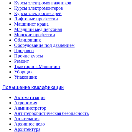
Курсы электромонтажников
Курсы электромонтеров
Курсы электрослесарей
Лифтовые профессии
Машинист крана
Младщий мед.персонал
Морские профессии
Облицовщик
Оборудование под давлением
Продавец
Прочие курсы
Ремонт
Тракторист-Машинист
Уборщик
Упаковщик
Повышение квалификации
Автоматизация
Агрономия
Администратор
Антитеррористическая безопасность
Арт-терапия
Архивное дело
Архитектура