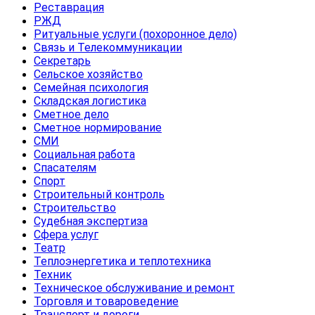
Реставрация
РЖД
Ритуальные услуги (похоронное дело)
Связь и Телекоммуникации
Секретарь
Сельское хозяйство
Семейная психология
Складская логистика
Сметное дело
Сметное нормирование
СМИ
Социальная работа
Спасателям
Спорт
Строительный контроль
Строительство
Судебная экспертиза
Сфера услуг
Театр
Теплоэнергетика и теплотехника
Техник
Техническое обслуживание и ремонт
Торговля и товароведение
Транспорт и дороги