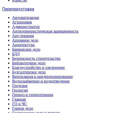
Юристы
Переподготовка
Автоматизация
Агрономия
Администратор
Антитеррористическая защищенность
Арт-терапия
Архивное дело
Архитектура
Банковское дело
БДД
Безопасность строительства
Библиотечное дело
Благоустройство и озеленение
Бухгалтерское дело
Вентиляция и кондиционирование
Водоснабжение и водоотведение
Геодезия
Геология
Гипноз и гипнотерапия
Главная
ГО и ЧС
Горное дело
Гостиничное дело и туризм