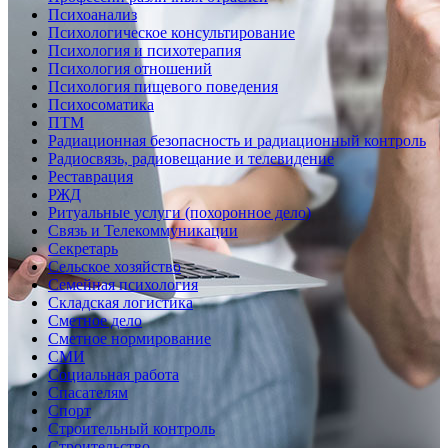
Психоанализ
Психологическое консультирование
Психология и психотерапия
Психология отношений
Психология пищевого поведения
Психосоматика
ПТМ
Радиационная безопасность и радиационный контроль
Радиосвязь, радиовещание и телевидение
Реставрация
РЖД
Ритуальные услуги (похоронное дело)
Связь и Телекоммуникации
Секретарь
Сельское хозяйство
Семейная психология
Складская логистика
Сметное дело
Сметное нормирование
СМИ
Социальная работа
Спасателям
Спорт
Строительный контроль
Строительство