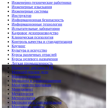
Инженерно-технические работники
Инженерные изыскания
Инженерные системы
Инструктор
Информационная безопасность
Информационные технологии
Испытательные лаборатории
Кадровое делопроизводство
Клиническая психология
Контроль качества и стандартизация
Коучинг
Культура и искусство
Курсы различных отраслей
Курсы целевого назначения
Легкая промышленность
Маркетинг, реклама и PR
Маркшейдерское дело
Машиностроение
Медицина и здравоохранение
Менеджер по продажам
Менеджмент
Металлургия
Метеорология
Метрология и стандартизация
Монтажные работы