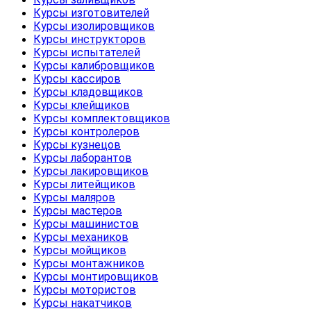
Курсы изготовителей
Курсы изолировщиков
Курсы инструкторов
Курсы испытателей
Курсы калибровщиков
Курсы кассиров
Курсы кладовщиков
Курсы клейщиков
Курсы комплектовщиков
Курсы контролеров
Курсы кузнецов
Курсы лаборантов
Курсы лакировщиков
Курсы литейщиков
Курсы маляров
Курсы мастеров
Курсы машинистов
Курсы механиков
Курсы мойщиков
Курсы монтажников
Курсы монтировщиков
Курсы мотористов
Курсы накатчиков