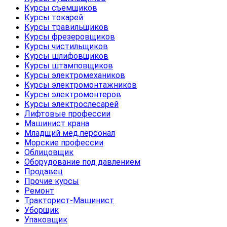
Курсы съемщиков
Курсы токарей
Курсы травильщиков
Курсы фрезеровщиков
Курсы чистильщиков
Курсы шлифовщиков
Курсы штамповщиков
Курсы электромехаников
Курсы электромонтажников
Курсы электромонтеров
Курсы электрослесарей
Лифтовые профессии
Машинист крана
Младщий мед.персонал
Морские профессии
Облицовщик
Оборудование под давлением
Продавец
Прочие курсы
Ремонт
Тракторист-Машинист
Уборщик
Упаковщик