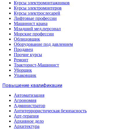
Курсы электромонтажников
Курсы электромонтеров
Курсы электрослесарей
Лифтовые профессии
Машинист крана
Младщий мед.персонал
Морские профессии
Облицовщик
Оборудование под давлением
Продавец
Прочие курсы
Ремонт
Тракторист-Машинист
Уборщик
Упаковщик
Повышение квалификации
Автоматизация
Агрономия
Администратор
Антитеррористическая безопасность
Арт-терапия
Архивное дело
Архитектура