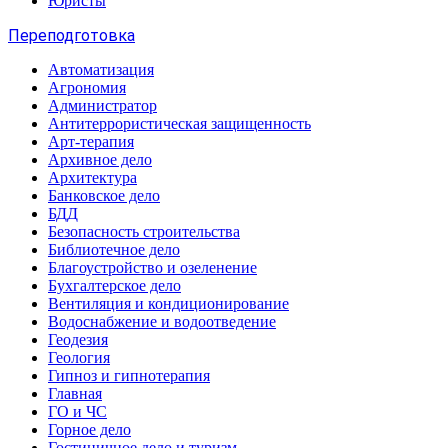
Юристы
Переподготовка
Автоматизация
Агрономия
Администратор
Антитеррористическая защищенность
Арт-терапия
Архивное дело
Архитектура
Банковское дело
БДД
Безопасность строительства
Библиотечное дело
Благоустройство и озеленение
Бухгалтерское дело
Вентиляция и кондиционирование
Водоснабжение и водоотведение
Геодезия
Геология
Гипноз и гипнотерапия
Главная
ГО и ЧС
Горное дело
Гостиничное дело и туризм