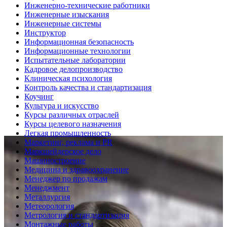
Инженерно-технические работники
Инженерные изыскания
Инженерные системы
Инструктор
Информационная безопасность
Информационные технологии
Испытательные лаборатории
Кадровое делопроизводство
Клиническая психология
Контроль качества и стандартизация
Коучинг
Культура и искусство
Курсы различных отраслей
Курсы целевого назначения
Легкая промышленность
Маркетинг, реклама и PR
Маркшейдерское дело
Машиностроение
Медицина и здравоохранение
Менеджер по продажам
Менеджмент
Металлургия
Метеорология
Метрология и стандартизация
Монтажные работы