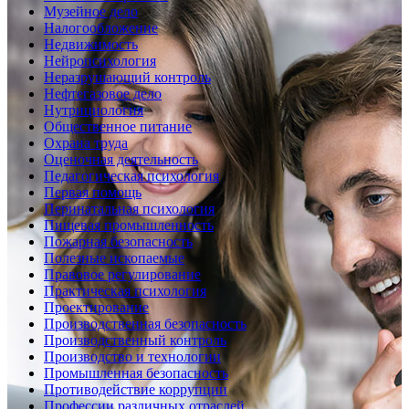
Музейное дело
Налогообложение
Недвижимость
Нейропсихология
Неразрушающий контроль
Нефтегазовое дело
Нутрициология
Общественное питание
Охрана труда
Оценочная деятельность
Педагогическая психология
Первая помощь
Перинатальная психология
Пищевая промышленность
Пожарная безопасность
Полезные ископаемые
Правовое регулирование
Практическая психология
Проектирование
Производственная безопасность
Производственный контроль
Производство и технологии
Промышленная безопасность
Противодействие коррупции
Профессии различных отраслей