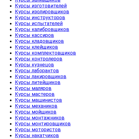
Курсы изготовителей
Курсы изолировщиков
Курсы инструкторов
Курсы испытателей
Курсы калибровщиков
Курсы кассиров
Курсы кладовщиков
Курсы клейщиков
Курсы комплектовщиков
Курсы контролеров
Курсы кузнецов
Курсы лаборантов
Курсы лакировщиков
Курсы литейщиков
Курсы маляров
Курсы мастеров
Курсы машинистов
Курсы механиков
Курсы мойщиков
Курсы монтажников
Курсы монтировщиков
Курсы мотористов
Курсы накатчиков