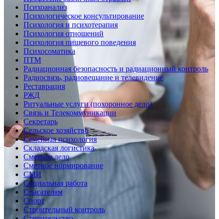
Психоанализ
Психологическое консультирование
Психология и психотерапия
Психология отношений
Психология пищевого поведения
Психосоматика
ПТМ
Радиационная безопасность и радиационный контроль
Радиосвязь, радиовещание и телевидение
Реставрация
РЖД
Ритуальные услуги (похоронное дело)
Связь и Телекоммуникации
Секретарь
Сельское хозяйство
Семейная психология
Складская логистика
Сметное дело
Сметное нормирование
СМИ
Социальная работа
Спасателям
Спорт
Строительный контроль
Строительство