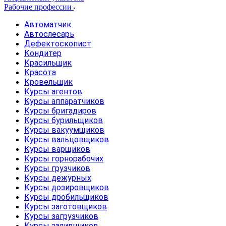
Рабочие профессии
Автоматчик
Автослесарь
Дефектоскопист
Кондитер
Красильщик
Красота
Кровельщик
Курсы агентов
Курсы аппаратчиков
Курсы бригадиров
Курсы бурильщиков
Курсы вакуумщиков
Курсы вальцовщиков
Курсы варщиков
Курсы горнорабочих
Курсы грузчиков
Курсы дежурных
Курсы дозировщиков
Курсы дробильщиков
Курсы заготовщиков
Курсы загрузчиков
Курсы заливщиков