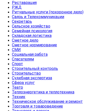
Реставрация
РЖД
Ритуальные услуги (похоронное дело)
Связь и Телекоммуникации
Секретарь
Сельское хозяйство
Семейная психология
Складская логистика
Сметное дело
Сметное нормирование
СМИ
Социальная работа
Спасателям
Спорт
Строительный контроль
Строительство
Судебная экспертиза
Сфера услуг
Театр
Теплоэнергетика и теплотехника
Техник
Техническое обслуживание и ремонт
Торговля и товароведение
Транспорт и дороги