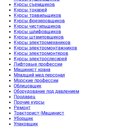
Курсы съемщиков
Курсы токарей
Курсы травильщиков
Курсы фрезеровщиков
Курсы чистильщиков
Курсы шлифовщиков
Курсы штамповщиков
Курсы электромехаников
Курсы электромонтажников
Курсы электромонтеров
Курсы электрослесарей
Лифтовые профессии
Машинист крана
Младщий мед.персонал
Морские профессии
Облицовщик
Оборудование под давлением
Продавец
Прочие курсы
Ремонт
Тракторист-Машинист
Уборщик
Упаковщик